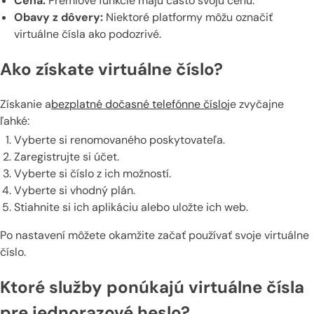
Cena:
Prémiové funkcie majú často svoju cenu.
Obavy z dôvery:
Niektoré platformy môžu označiť
virtuálne čísla ako podozrivé.
Ako získate virtuálne číslo?
Získanie a
bezplatné dočasné telefónne číslo
je zvyčajne
ľahké:
Vyberte si renomovaného poskytovateľa.
Zaregistrujte si účet.
Vyberte si číslo z ich možností.
Vyberte si vhodný plán.
Stiahnite si ich aplikáciu alebo uložte ich web.
Po nastavení môžete okamžite začať používať svoje virtuálne
číslo.
Ktoré služby ponúkajú virtuálne čísla
pre jednorazové heslo?