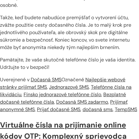
osobné.
Takže, keď budete nabudúce premýšľať o vytvorení účtu,
zvážte použitie cesty dočasného čísla. Je to malý krok pre
jednotlivého používateľa, ale obrovský skok pre digitálne
súkromie a bezpečnosť. Koniec koncov, vo svete internetu
môže byť anonymita niekedy tým najlepším brnením.
Pamätajte, že vaše skutočné telefónne číslo je vaša identita.
Udržujte to v bezpečí!
Uverejnené v
Dočasná SMS
Označené
Najlepšie webové
stránky prijímať SMS
,
Jednorazové SMS
,
Telefónne čísla na
likvidáciu
,
Fínsko jednorazové telefónne číslo
,
Bezplatné
dočasné telefónne čísla
,
Dočasná SMS zadarmo
,
Prijímať
anonymné SMS
,
Prijať dočasné SMS
,
dočasná sms
,
TempSMS
Virtuálne čísla na prijímanie online
kódov OTP: Komplexný sprievodca