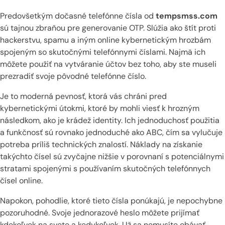
Predovšetkým dočasné telefónne čísla od
tempsmss.com
sú tajnou zbraňou pre generovanie OTP. Slúžia ako štít proti
hackerstvu, spamu a iným online kybernetickým hrozbám
spojeným so skutočnými telefónnymi číslami. Najmä ich
môžete použiť na vytváranie účtov bez toho, aby ste museli
prezradiť svoje pôvodné telefónne číslo.
Je to moderná pevnosť, ktorá vás chráni pred
kybernetickými útokmi, ktoré by mohli viesť k hrozným
následkom, ako je krádež identity. Ich jednoduchosť použitia
a funkčnosť sú rovnako jednoduché ako ABC, čím sa vylučuje
potreba príliš technických znalostí. Náklady na získanie
takýchto čísel sú zvyčajne nižšie v porovnaní s potenciálnymi
stratami spojenými s používaním skutočných telefónnych
čísel online.
Napokon, pohodlie, ktoré tieto čísla ponúkajú, je nepochybne
pozoruhodné. Svoje jednorazové heslo môžete prijímať
kdekoľvek na svete a kedykoľvek. Už sa nemusíte obávať