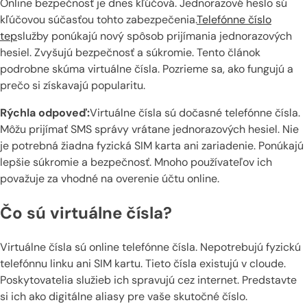
Online bezpečnosť je dnes kľúčová. Jednorazové heslo sú
kľúčovou súčasťou tohto zabezpečenia.
Telefónne číslo
tep
služby ponúkajú nový spôsob prijímania jednorazových
hesiel. Zvyšujú bezpečnosť a súkromie. Tento článok
podrobne skúma virtuálne čísla. Pozrieme sa, ako fungujú a
prečo si získavajú popularitu.
Rýchla odpoveď:
Virtuálne čísla sú dočasné telefónne čísla.
Môžu prijímať SMS správy vrátane jednorazových hesiel. Nie
je potrebná žiadna fyzická SIM karta ani zariadenie. Ponúkajú
lepšie súkromie a bezpečnosť. Mnoho používateľov ich
považuje za vhodné na overenie účtu online.
Čo sú virtuálne čísla?
Virtuálne čísla sú online telefónne čísla. Nepotrebujú fyzickú
telefónnu linku ani SIM kartu. Tieto čísla existujú v cloude.
Poskytovatelia služieb ich spravujú cez internet. Predstavte
si ich ako digitálne aliasy pre vaše skutočné číslo.