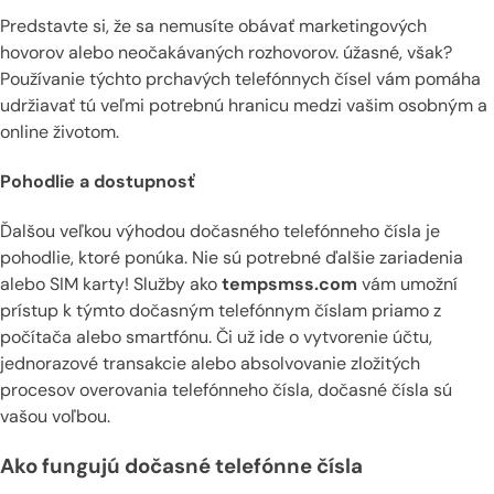
Predstavte si, že sa nemusíte obávať marketingových
hovorov alebo neočakávaných rozhovorov. úžasné, však?
Používanie týchto prchavých telefónnych čísel vám pomáha
udržiavať tú veľmi potrebnú hranicu medzi vašim osobným a
online životom.
Pohodlie a dostupnosť
Ďalšou veľkou výhodou dočasného telefónneho čísla je
pohodlie, ktoré ponúka. Nie sú potrebné ďalšie zariadenia
alebo SIM karty! Služby ako
tempsmss.com
vám umožní
prístup k týmto dočasným telefónnym číslam priamo z
počítača alebo smartfónu. Či už ide o vytvorenie účtu,
jednorazové transakcie alebo absolvovanie zložitých
procesov overovania telefónneho čísla, dočasné čísla sú
vašou voľbou.
Ako fungujú dočasné telefónne čísla