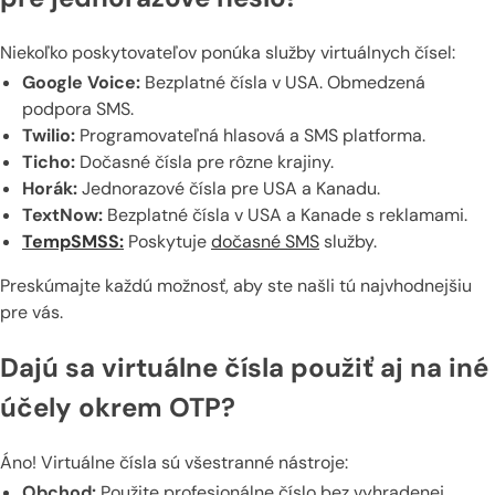
Niekoľko poskytovateľov ponúka služby virtuálnych čísel:
Google Voice:
Bezplatné čísla v USA. Obmedzená
podpora SMS.
Twilio:
Programovateľná hlasová a SMS platforma.
Ticho:
Dočasné čísla pre rôzne krajiny.
Horák:
Jednorazové čísla pre USA a Kanadu.
TextNow:
Bezplatné čísla v USA a Kanade s reklamami.
TempSMSS:
Poskytuje
dočasné SMS
služby.
Preskúmajte každú možnosť, aby ste našli tú najvhodnejšiu
pre vás.
Dajú sa virtuálne čísla použiť aj na iné
účely okrem OTP?
Áno! Virtuálne čísla sú všestranné nástroje:
Obchod:
Použite profesionálne číslo bez vyhradenej