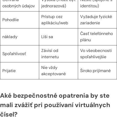
osobných údajov
jednorazová)
identitou)
Prístup cez
Vyžaduje fyzické
Pohodlie
aplikáciu/web
zariadenie
Časť telefónneho
náklady
Líši sa
plánu
Závisí od
Vo všeobecnosti
Spoľahlivosť
internetu
spoľahlivejšie
Nie vždy
Prijatie
Široko prijímané
akceptované
Aké bezpečnostné opatrenia by ste
mali zvážiť pri používaní virtuálnych
čísel?