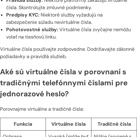
Pravidlá služby:
Niektoré platformy zakazujú virtuálne
čísla. Skontrolujte zmluvné podmienky.
Predpisy KYC:
Niektoré služby vyžadujú na
zabezpečenie súladu nevirtuálne čísla.
Pohotovostné služby:
Virtuálne čísla zvyčajne nemôžu
volať na tiesňovú linku.
Virtuálne čísla používajte zodpovedne. Dodržiavajte zákonné
požiadavky a pravidlá služieb.
Aké sú virtuálne čísla v porovnaní s
tradičnými telefónnymi číslami pre
jednorazové heslo?
Porovnajme virtuálne a tradičné čísla:
Funkcia
Virtuálne čísla
Tradičné čísla
Ochrana
Vysoká (môže byť
Nižšie (spojené s