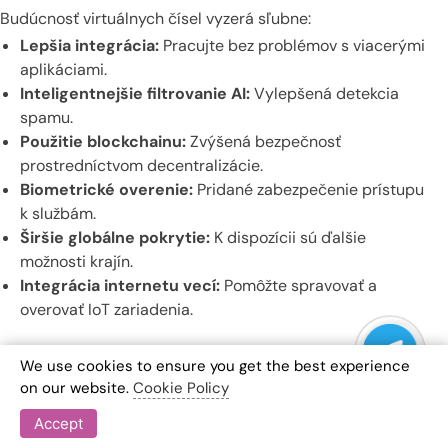
Budúcnosť virtuálnych čísel vyzerá sľubne:
Lepšia integrácia:
Pracujte bez problémov s viacerými
aplikáciami.
Inteligentnejšie filtrovanie AI:
Vylepšená detekcia
spamu.
Použitie blockchainu:
Zvýšená bezpečnosť
prostredníctvom decentralizácie.
Biometrické overenie:
Pridané zabezpečenie prístupu
k službám.
Širšie globálne pokrytie:
K dispozícii sú ďalšie
možnosti krajín.
Integrácia internetu vecí:
Pomôžte spravovať a
overovať IoT zariadenia.
Záver
We use cookies to ensure you get the best experience
on our website.
Cookie Policy
Virtuálne čísla sú výkonné na prijímanie jednorazových
Accept
hesiel. Ponúkajú súkromie, pohodlie a flexibilitu. Majú určité