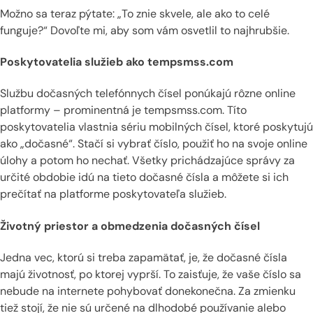
Možno sa teraz pýtate: „To znie skvele, ale ako to celé
funguje?“ Dovoľte mi, aby som vám osvetlil to najhrubšie.
Poskytovatelia služieb ako tempsmss.com
Službu dočasných telefónnych čísel ponúkajú rôzne online
platformy – prominentná je tempsmss.com. Títo
poskytovatelia vlastnia sériu mobilných čísel, ktoré poskytujú
ako „dočasné“. Stačí si vybrať číslo, použiť ho na svoje online
úlohy a potom ho nechať. Všetky prichádzajúce správy za
určité obdobie idú na tieto dočasné čísla a môžete si ich
prečítať na platforme poskytovateľa služieb.
Životný priestor a obmedzenia dočasných čísel
Jedna vec, ktorú si treba zapamätať, je, že dočasné čísla
majú životnosť, po ktorej vyprší. To zaisťuje, že vaše číslo sa
nebude na internete pohybovať donekonečna. Za zmienku
tiež stojí, že nie sú určené na dlhodobé používanie alebo