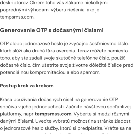
deskriptorov. Okrem toho vás zlákame niekoľkými
poprednými výhodami výberu riešenia, ako je
tempsmss.com.
Generovanie OTP s dočasnými číslami
OTP alebo jednorazové heslo je zvyčajne šesťmiestne číslo,
ktoré slúži ako druhá fáza overenia. Teraz môžete namiesto
toho, aby ste zadali svoje skutočné telefónne číslo, použiť
dočasné číslo, čím ušetríte svoje životne dôležité číslice pred
potenciálnou kompromitáciou alebo spamom.
Postup krok za krokom
Krása používania dočasných čísel na generovanie OTP
spočíva v jeho jednoduchosti. Začnite návštevou spoľahlivej
platformy, napr
tempsmss.com
. Vyberte si medzi rôznymi
danými číslami. Uveďte vybratú možnosť na stránke žiadosti
o jednorazové heslo služby, ktorú si predplatíte. Vráťte sa na