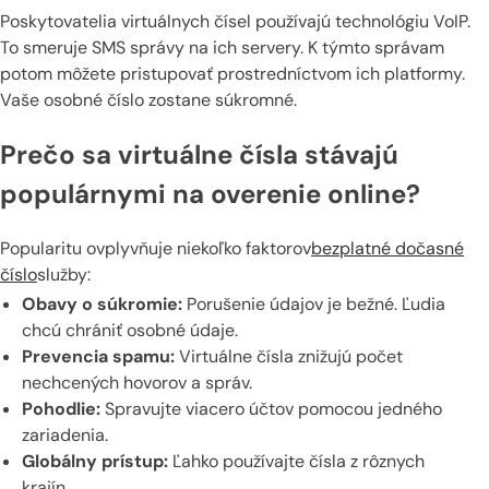
Poskytovatelia virtuálnych čísel používajú technológiu VoIP.
To smeruje SMS správy na ich servery. K týmto správam
potom môžete pristupovať prostredníctvom ich platformy.
Vaše osobné číslo zostane súkromné.
Prečo sa virtuálne čísla stávajú
populárnymi na overenie online?
Popularitu ovplyvňuje niekoľko faktorov
bezplatné dočasné
číslo
služby:
Obavy o súkromie:
Porušenie údajov je bežné. Ľudia
chcú chrániť osobné údaje.
Prevencia spamu:
Virtuálne čísla znižujú počet
nechcených hovorov a správ.
Pohodlie:
Spravujte viacero účtov pomocou jedného
zariadenia.
Globálny prístup:
Ľahko používajte čísla z rôznych
krajín.