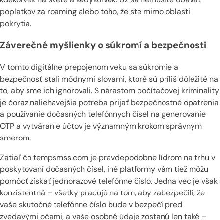
poplatkov za roaming alebo toho, že ste mimo oblasti
pokrytia.
Záverečné myšlienky o súkromí a bezpečnosti
V tomto digitálne prepojenom veku sa súkromie a
bezpečnosť stali módnymi slovami, ktoré sú príliš dôležité na
to, aby sme ich ignorovali. S nárastom počítačovej kriminality
je čoraz naliehavejšia potreba prijať bezpečnostné opatrenia
a používanie dočasných telefónnych čísel na generovanie
OTP a vytváranie účtov je významným krokom správnym
smerom.
Zatiaľ čo tempsmss.com je pravdepodobne lídrom na trhu v
poskytovaní dočasných čísel, iné platformy vám tiež môžu
pomôcť získať jednorazové telefónne číslo. Jedna vec je však
konzistentná – všetky pracujú na tom, aby zabezpečili, že
vaše skutočné telefónne číslo bude v bezpečí pred
zvedavými očami, a vaše osobné údaje zostanú len také –