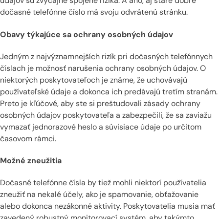
údajov sú zvyčajne spojené riziká. A áno, aj staré dobré
dočasné telefónne číslo má svoju odvrátenú stránku.
Obavy týkajúce sa ochrany osobných údajov
Jedným z najvýznamnejších rizík pri dočasných telefónnych
číslach je možnosť narušenia ochrany osobných údajov. O
niektorých poskytovateľoch je známe, že uchovávajú
používateľské údaje a dokonca ich predávajú tretím stranám.
Preto je kľúčové, aby ste si preštudovali zásady ochrany
osobných údajov poskytovateľa a zabezpečili, že sa zaviažu
vymazať jednorazové heslo a súvisiace údaje po určitom
časovom rámci.
Možné zneužitia
Dočasné telefónne čísla by tiež mohli niektorí používatelia
zneužiť na nekalé účely, ako je spamovanie, obťažovanie
alebo dokonca nezákonné aktivity. Poskytovatelia musia mať
zavedený robustný monitorovací systém, aby takýmto