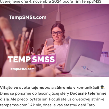
Uverejnené dňa
4. novembra 2024
podľa
Tím TempSMSS
Vitajte vo svete tajomstva a súkromia v komunikácii
.
Dnes sa ponorme do fascinujúcej sféry
Dočasné telefónne
čísla
. Ale prečo, pýtate sa? Počuli ste už o webovej stránke
tempsmss.com? Ak nie, dnes je váš šťastný deň! Táto