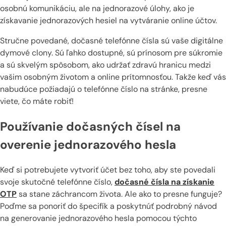
osobnú komunikáciu, ale na jednorazové úlohy, ako je
získavanie jednorazových hesiel na vytváranie online účtov.
Stručne povedané, dočasné telefónne čísla sú vaše digitálne
dymové clony. Sú ľahko dostupné, sú prínosom pre súkromie
a sú skvelým spôsobom, ako udržať zdravú hranicu medzi
vašim osobným životom a online prítomnosťou. Takže keď vás
nabudúce požiadajú o telefónne číslo na stránke, presne
viete, čo máte robiť!
Používanie dočasných čísel na
overenie jednorazového hesla
Keď si potrebujete vytvoriť účet bez toho, aby ste povedali
svoje skutočné telefónne číslo,
dočasné čísla na získanie
OTP
sa stane záchrancom života. Ale ako to presne funguje?
Poďme sa ponoriť do špecifík a poskytnúť podrobný návod
na generovanie jednorazového hesla pomocou týchto