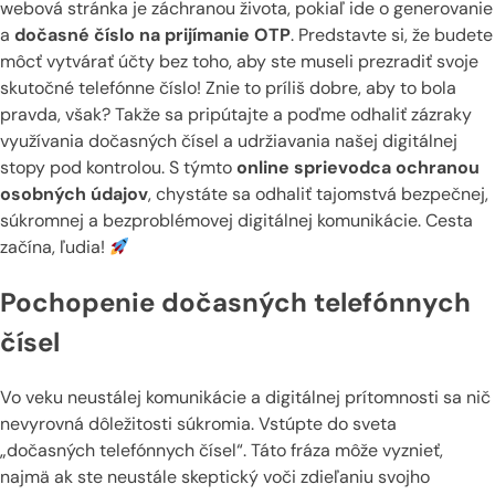
webová stránka je záchranou života, pokiaľ ide o generovanie
a
dočasné číslo na prijímanie OTP
. Predstavte si, že budete
môcť vytvárať účty bez toho, aby ste museli prezradiť svoje
skutočné telefónne číslo! Znie to príliš dobre, aby to bola
pravda, však? Takže sa pripútajte a poďme odhaliť zázraky
využívania dočasných čísel a udržiavania našej digitálnej
stopy pod kontrolou. S týmto
online sprievodca ochranou
osobných údajov
, chystáte sa odhaliť tajomstvá bezpečnej,
súkromnej a bezproblémovej digitálnej komunikácie. Cesta
začína, ľudia!
Pochopenie dočasných telefónnych
čísel
Vo veku neustálej komunikácie a digitálnej prítomnosti sa nič
nevyrovná dôležitosti súkromia. Vstúpte do sveta
„dočasných telefónnych čísel“. Táto fráza môže vyznieť,
najmä ak ste neustále skeptický voči zdieľaniu svojho