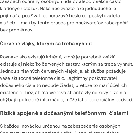
zásadách ochrany osobných údajov alebo v sekcii často
kladených otázok. Nakoniec zvážte, aké jednoduché je
prijímať a používať jednorazové heslo od poskytovateľa
služieb – mali by tento proces pre používateľov zabezpečiť
bez problémov.
Červené vlajky, ktorým sa treba vyhnúť
Rovnako ako existujú kritériá, ktoré je potrebné zvážiť,
existuje aj niekoľko červených zástav, ktorým sa treba vyhnúť.
Jednou z hlavných červených vlajok je, ak služba požaduje
vaše skutočné telefónne číslo. Legitímny poskytovateľ
dočasného čísla to nebude žiadať, pretože to marí účel ich
existencie. Tiež, ak má webová stránka zlý celkový dizajn a
chýbajú potrebné informácie, môže ísť o potenciálny podvod.
Riziká spojené s dočasnými telefónnymi číslami
S každou inováciou určenou na zabezpečenie osobných