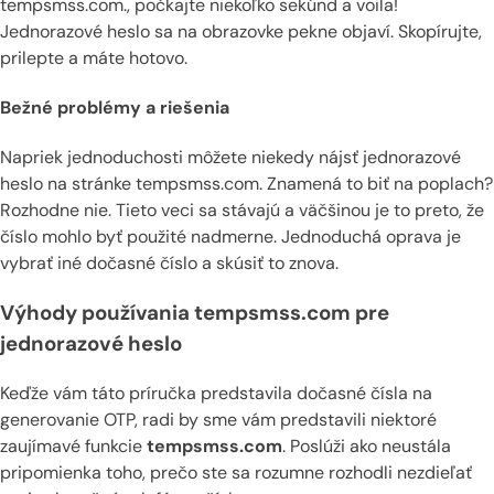
tempsmss.com., počkajte niekoľko sekúnd a voila!
Jednorazové heslo sa na obrazovke pekne objaví. Skopírujte,
prilepte a máte hotovo.
Bežné problémy a riešenia
Napriek jednoduchosti môžete niekedy nájsť jednorazové
heslo na stránke tempsmss.com. Znamená to biť na poplach?
Rozhodne nie. Tieto veci sa stávajú a väčšinou je to preto, že
číslo mohlo byť použité nadmerne. Jednoduchá oprava je
vybrať iné dočasné číslo a skúsiť to znova.
Výhody používania tempsmss.com pre
jednorazové heslo
Keďže vám táto príručka predstavila dočasné čísla na
generovanie OTP, radi by sme vám predstavili niektoré
zaujímavé funkcie
tempsmss.com
. Poslúži ako neustála
pripomienka toho, prečo ste sa rozumne rozhodli nezdieľať