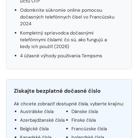
účtu OTP
Odomknite súkromie online pomocou
dočasných telefónnych čísel vo Francúzsku
2024
Kompletný sprievodca dočasnými
telefónnymi číslami: čo sú, ako fungujú a
kedy ich použiť (2026)
4 úžasné výhody používania Tempsms
Získajte bezplatné dočasné číslo
Ak chcete zobraziť dostupné čísla, vyberte krajinu:
Austrálske čísla
Dánske čísla
Azerbajdžanské čísla
Fínske čísla
Belgické čísla
Francúzske čísla
Kanadské čísla
holandské čísla