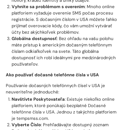
hovory, krádež identity a úniky údajov.
Vyhnite sa problémom s overením
: Mnoho online
platforiem vyžaduje overenie SMS počas procesu
registrácie. S dočasným číslom v USA môžete ľahko
prijímať overovacie kódy, čo vám umožní vytvárať
účty bez akýchkoľvek problémov.
Globálna dostupnosť
: Bez ohľadu na vašu polohu
máte prístup k americkým dočasným telefónnym
číslam odkiaľkoľvek na svete. Táto globálna
dostupnosť ich robí ideálnymi pre medzinárodných
používateľov.
Ako používať dočasné telefónne čísla v USA
Používanie dočasných telefónnych čísel v USA je
neuveriteľne jednoduché:
Navštívte Poskytovateľa
: Existuje niekoľko online
platforiem, ktoré ponúkajú bezplatné
Dočasné
telefónne čísla v USA
. Jednou z takýchto platforiem
je
tempsmss.com
.
Vyberte Číslo
: Prehľadávajte dostupný zoznam