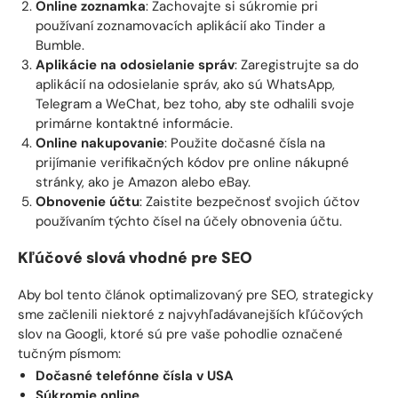
Online zoznamka
: Zachovajte si súkromie pri
používaní zoznamovacích aplikácií ako Tinder a
Bumble.
Aplikácie na odosielanie správ
: Zaregistrujte sa do
aplikácií na odosielanie správ, ako sú WhatsApp,
Telegram a WeChat, bez toho, aby ste odhalili svoje
primárne kontaktné informácie.
Online nakupovanie
: Použite dočasné čísla na
prijímanie verifikačných kódov pre online nákupné
stránky, ako je Amazon alebo eBay.
Obnovenie účtu
: Zaistite bezpečnosť svojich účtov
používaním týchto čísel na účely obnovenia účtu.
Kľúčové slová vhodné pre SEO
Aby bol tento článok optimalizovaný pre SEO, strategicky
sme začlenili niektoré z najvyhľadávanejších kľúčových
slov na Googli, ktoré sú pre vaše pohodlie označené
tučným písmom:
Dočasné telefónne čísla v USA
Súkromie online