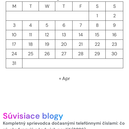
M
T
W
T
F
S
S
1
2
3
4
5
6
7
8
9
10
11
12
13
14
15
16
17
18
19
20
21
22
23
24
25
26
27
28
29
30
31
« Apr
Súvisiace blogy
Kompletný sprievodca dočasnými telefónnymi číslami: čo