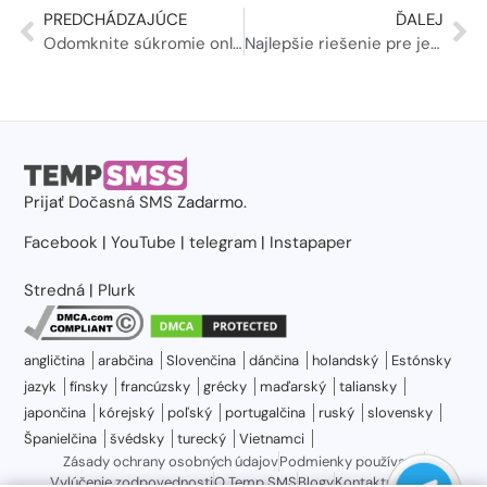
PREDCHÁDZAJÚCE
ĎALEJ
Odomknite súkromie online pomocou dočasných telefónnych čísel vo Francúzsku 2024
Najlepšie riešenie pre jednorazové 10-minútové čísla.
Prijať
Dočasná SMS
Zadarmo.
Facebook
|
YouTube
|
telegram
|
Instapaper
Stredná
|
Plurk
angličtina
arabčina
Slovenčina
dánčina
holandský
Estónsky
jazyk
fínsky
francúzsky
grécky
maďarský
taliansky
japončina
kórejský
poľský
portugalčina
ruský
slovensky
Španielčina
švédsky
turecký
Vietnamci
Zásady ochrany osobných údajov
Podmienky používania
Vylúčenie zodpovednosti
O Temp SMS
Blogy
Kontaktujte nás