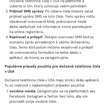
Dočasné telefónne čísla v USA
na platforme a
vyberte si ten, ktorý vyhovuje vašim potrebám.
Prijímať SMS správy
: Po výbere čísla môžete začať
prijímať správy SMS na toto číslo. Tieto správy môžu
obsahovať overovacie kódy, jednorazové heslá
alebo akékoľvek iné informácie, ktoré potrebujete
na online registráciu.
Kopírovať a prilepiť
: Získajte overovací SMS kód zo
zoznamu správ priradených k vášmu dočasnému
číslu. Tento kód potom môžete skopírovať a prilepiť
do overovacieho formulára na webe alebo v
aplikácii, do ktorej sa zaregistrujete.
Populárne prípady použitia pre dočasné telefónne čísla
v USA
Dočasné telefónne čísla v USA majú širokú škálu aplikácií.
Tu sú niektoré z najbežnejších prípadov použitia:
sociálne médiá
: Zaregistrujte sa na platformách ako
Facebook, Instagram a Twitter bez toho, aby ste
prezradili svoje osobné číslo.