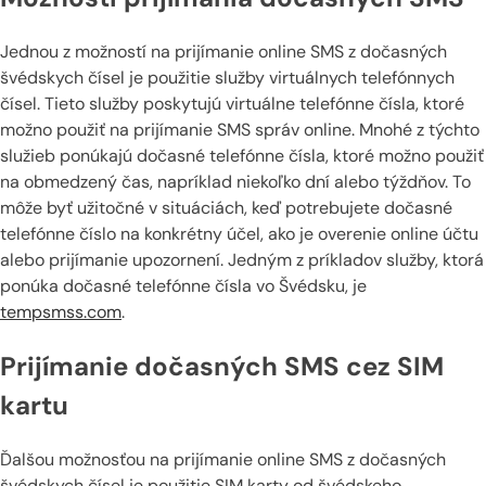
Jednou z možností na prijímanie online SMS z dočasných
švédskych čísel je použitie služby virtuálnych telefónnych
čísel. Tieto služby poskytujú virtuálne telefónne čísla, ktoré
možno použiť na prijímanie SMS správ online. Mnohé z týchto
služieb ponúkajú dočasné telefónne čísla, ktoré možno použiť
na obmedzený čas, napríklad niekoľko dní alebo týždňov. To
môže byť užitočné v situáciách, keď potrebujete dočasné
telefónne číslo na konkrétny účel, ako je overenie online účtu
alebo prijímanie upozornení. Jedným z príkladov služby, ktorá
ponúka dočasné telefónne čísla vo Švédsku, je
tempsmss.com
.
Prijímanie dočasných SMS cez SIM
kartu
Ďalšou možnosťou na prijímanie online SMS z dočasných
švédskych čísel je použitie SIM karty od švédskeho