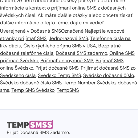
Dúfam, že tieto dodatočné odseky poskytnú dodatočné
informácie a kontext o prijímaní online SMS z dočasných
švédskych čísel. Ak máte ďalšie otázky alebo chcete získať
ďalšie informácie o tejto téme, dajte mi vedieť.
Uverejnené v
Dočasná SMS
Označené
Najlepšie webové
stránky prijímať SMS
,
Jednorazové SMS
,
Telefónne čísla na
likvidáciu
,
Číslo rýchleho príjmu SMS v USA
,
Bezplatné
dočasné telefónne čísla
,
Dočasná SMS zadarmo
,
Online SMS
prijímač Švédsko
,
Prijímať anonymné SMS
,
Prijímať SMS
online Švédsko
,
Prijať dočasné SMS
,
Prijímať dočasné SMS zo
Švédskeho čísla
,
Švédsko Temp SMS
,
Švédsko dočasné číslo
,
Švédsko dočasné číslo SMS
,
Temp Number Švédsko
,
dočasná
sms
,
Temp SMS Švédsko
,
TempSMS
Prijať
Dočasná SMS
Zadarmo.