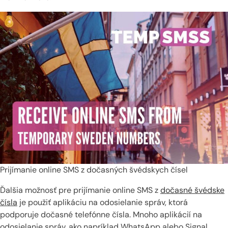
Prijímanie online SMS z dočasných švédskych čísel
Ďalšia možnosť pre prijímanie online SMS z
dočasné švédske
čísla
je použiť aplikáciu na odosielanie správ, ktorá
podporuje dočasné telefónne čísla. Mnoho aplikácií na
odosielanie správ, ako napríklad WhatsApp alebo Signal,