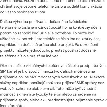
zamestnania. Použitím dočasného telefónneho čísla môžete
chrániť svoje osobné telefónne číslo a oddeliť komunikáciu
od vášho osobného života.
Ďalšou výhodou používania dočasného švédskeho
telefónneho čísla je možnosť použiť ho na konkrétny účel a
potom ho zahodiť, keď už nie je potrebné. To môže byť
užitočné, ak potrebujete telefónne číslo iba na krátky čas,
napríklad na dočasnú prácu alebo projekt. Po dokončení
projektu môžete jednoducho prestať používať dočasné
telefónne číslo a prejsť na iné veci.
Okrem služieb virtuálnych telefónnych čísel a predplatených
SIM kariet je k dispozícii množstvo ďalších možností na
prijímanie online SMS z dočasných švédskych čísel. Niektoré
služby napríklad ponúkajú možnosť prijímať SMS správy cez
webové rozhranie alebo e-mail. Toto môže byť výhodná
možnosť, ak nemáte fyzický telefón alebo zariadenie na
prijímanie správ, alebo ak uprednostňujete prijímanie správ v
inom formáte.