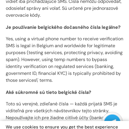
vidieť iba prichádzajúce SMS. Čísla nemôžu odpovedať,
odosielať správy ani volať. Sú určené pre jednorazové
overovacie kódy.
Je používanie belgického dočasného čísla legálne?
Yes, using a virtual phone number to receive verification
SMS is legal in Belgium and worldwide for legitimate
purposes (testing services, protecting privacy, avoiding
spam). However, using temp numbers to bypass
identity verification on regulated services (banking,
government ID, financial KYC) is typically prohibited by
those services\' terms.
Aké súkromné ​​sú tieto belgické čísla?
Toto sú verejné, zdieľané čísla — každá prijatá SMS je
viditeľná pre všetkých návštevníkov tejto stránky.
Nepoužívajte ich pre žiadne citlivé účty (bankovanie,
primárny e-mail, vládne služby). Sú určené len pre nízko
We use cookies to ensure you get the best experience