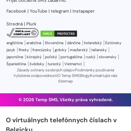
Prijať
Dočasná SMS
Zadarmo.
Facebook
|
YouTube
|
telegram
|
Instapaper
Stredná
|
Plurk
angličtina
arabčina
Slovenčina
dánčina
holandský
Estónsky
jazyk
fínsky
francúzsky
grécky
maďarský
taliansky
japončina
kórejský
poľský
portugalčina
ruský
slovensky
Španielčina
švédsky
turecký
Vietnamci
Zásady ochrany osobných údajov
Podmienky používania
Vylúčenie zodpovednosti
O Temp SMS
Blogy
Kontaktujte nás
Sitemap
© 2026 Temp SMS, Všetky práva vyhradené.
O virtuálnych telefónnych číslach v
Belgicku