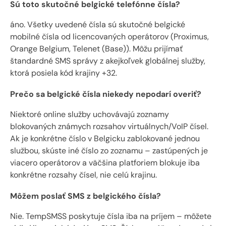
Sú toto skutočné belgické telefónne čísla?
áno. Všetky uvedené čísla sú skutočné belgické
mobilné čísla od licencovaných operátorov (Proximus,
Orange Belgium, Telenet (Base)). Môžu prijímať
štandardné SMS správy z akejkoľvek globálnej služby,
ktorá posiela kód krajiny +32.
Prečo sa belgické čísla niekedy nepodarí overiť?
Niektoré online služby uchovávajú zoznamy
blokovaných známych rozsahov virtuálnych/VoIP čísel.
Ak je konkrétne číslo v Belgicku zablokované jednou
službou, skúste iné číslo zo zoznamu – zastúpených je
viacero operátorov a väčšina platforiem blokuje iba
konkrétne rozsahy čísel, nie celú krajinu.
Môžem poslať SMS z belgického čísla?
Nie. TempSMSS poskytuje čísla iba na príjem – môžete