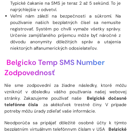
Typické čakanie na SMS je teraz 2 až 5 sekúnd. To je
najrýchlejšie v odvetví.
Veľmi nám záleží na bezpečnosti a súkromí. Na
používanie našich bezplatných čísel sa nemusíte
registrovať. Systém po chvíli vymaže všetky správy.
Určenie zamýšľaného príjemcu môže byť náročné z
dôvodu anonymity dôležitých správ a utajenia
niektorých alfanumerických odosielateľov.
Belgicko Temp SMS Number
Zodpovednosť
Nie sme zodpovední za žiadne následky, ktoré môžu
vzniknúť v dôsledku vášho používania našej webovej
stránky. Zakazujeme používať naše
Belgické dočasné
telefónne čísla
za akékoľvek trestné činy. V prípade
potreby môžu úrady zdieľať vaše informácie.
Neodporúča sa pripájať dôležité osobné účty k týmto
bezplatným virtuálnym telefónnym číslam v USA
Belgické