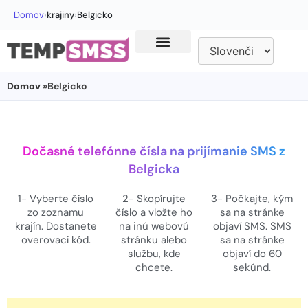
Domov
›
krajiny
›
Belgicko
Domov
»Belgicko
Dočasné telefónne čísla na prijímanie SMS z
Belgicka
1- Vyberte číslo
2- Skopírujte
3- Počkajte, kým
zo zoznamu
číslo a vložte ho
sa na stránke
krajín. Dostanete
na inú webovú
objaví SMS. SMS
overovací kód.
stránku alebo
sa na stránke
službu, kde
objaví do 60
chcete.
sekúnd.