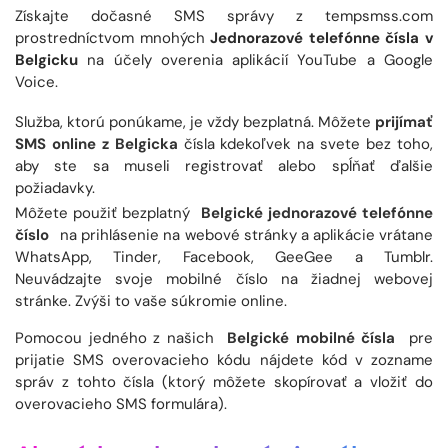
Získajte dočasné SMS správy z tempsmss.com
prostredníctvom mnohých
Jednorazové telefónne čísla v
Belgicku
na účely overenia aplikácií YouTube a Google
Voice.
Služba, ktorú ponúkame, je vždy bezplatná. Môžete
prijímať
SMS online z Belgicka
čísla kdekoľvek na svete bez toho,
aby ste sa museli registrovať alebo spĺňať ďalšie
požiadavky.
Môžete použiť bezplatný
Belgické jednorazové telefónne
číslo
na prihlásenie na webové stránky a aplikácie vrátane
WhatsApp, Tinder, Facebook, GeeGee a Tumblr.
Neuvádzajte svoje mobilné číslo na žiadnej webovej
stránke. Zvýši to vaše súkromie online.
Pomocou jedného z našich
Belgické mobilné čísla
pre
prijatie SMS overovacieho kódu nájdete kód v zozname
správ z tohto čísla (ktorý môžete skopírovať a vložiť do
overovacieho SMS formulára).