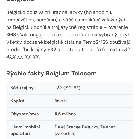
Belgicko používa tri úradné jazyky (holandčinu,
francúzštinu, nemčinu) a väčšina aplikácií založených
na Belgicku ponúka trojjazyčné registrácie – overenie
SMS však funguje rovnako bez ohľadu na vybraný jazyk.
Všetky dočasné belgické čísla na TempSMSS používajú
predvoľbu krajiny
+32
a postupujte podľa formátu
+32
4XX XX XX XX
.
Rýchle fakty Belgium Telecom
Kód krajiny
+32 (ISO: BE)
Kapitál
Brusel
Obyvateľstvo
11,5 milióna
Hlavní mobilní
Ďalej Orange Belgicko, Telenet
operátori
(základňa)