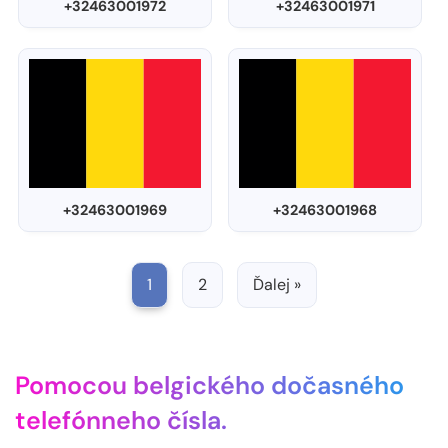
+32463001972
+32463001971
+32463001969
+32463001968
1
2
Ďalej »
Pomocou belgického dočasného
telefónneho čísla.