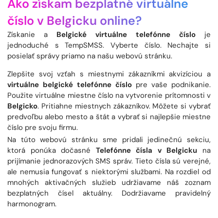
Ako získam bezplatné virtuálne
číslo v Belgicku online?
Získanie a
Belgické virtuálne telefónne číslo
je
jednoduché s TempSMSS. Vyberte číslo. Nechajte si
posielať správy priamo na našu webovú stránku.
Zlepšite svoj vzťah s miestnymi zákazníkmi akvizíciou a
virtuálne belgické telefónne číslo
pre vaše podnikanie.
Použite virtuálne miestne číslo na vytvorenie prítomnosti v
Belgicko
. Pritiahne miestnych zákazníkov. Môžete si vybrať
predvoľbu alebo mesto a štát a vybrať si najlepšie miestne
číslo pre svoju firmu.
Na túto webovú stránku sme pridali jedinečnú sekciu,
ktorá ponúka dočasné
Telefónne čísla v Belgicku
na
prijímanie jednorazových SMS správ. Tieto čísla sú verejné,
ale nemusia fungovať s niektorými službami. Na rozdiel od
mnohých aktivačných služieb udržiavame náš zoznam
bezplatných čísel aktuálny. Dodržiavame pravidelný
harmonogram.