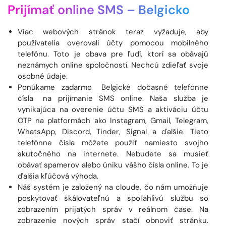
Prijímať online SMS –
Belgicko
Viac webových stránok teraz vyžaduje, aby
používatelia overovali účty pomocou mobilného
telefónu. Toto je obava pre ľudí, ktorí sa obávajú
neznámych online spoločností. Nechcú zdieľať svoje
osobné údaje.
Ponúkame zadarmo
Belgické dočasné telefónne
čísla
na prijímanie SMS online. Naša služba je
vynikajúca na overenie účtu SMS a aktiváciu účtu
OTP na platformách ako Instagram, Gmail, Telegram,
WhatsApp, Discord, Tinder, Signal a ďalšie. Tieto
telefónne čísla môžete použiť namiesto svojho
skutočného na internete. Nebudete sa musieť
obávať spamerov alebo úniku vášho čísla online. To je
ďalšia kľúčová výhoda.
Náš systém je založený na cloude, čo nám umožňuje
poskytovať škálovateľnú a spoľahlivú službu so
zobrazením prijatých správ v reálnom čase. Na
zobrazenie nových správ stačí obnoviť stránku.