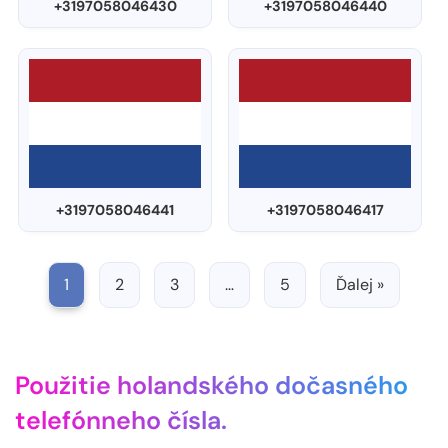
+3197058046430
+3197058046440
+3197058046441
+3197058046417
1
2
3
…
5
Ďalej »
Použitie holandského dočasného
telefónneho čísla.