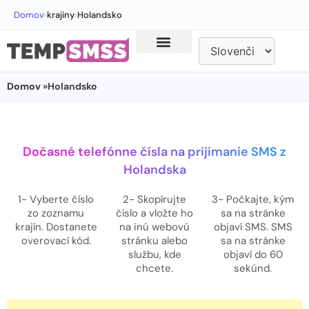
Domov
›
krajiny
›
Holandsko
Domov
»Holandsko
Dočasné telefónne čísla na prijímanie SMS z
Holandska
1- Vyberte číslo
2- Skopírujte
3- Počkajte, kým
zo zoznamu
číslo a vložte ho
sa na stránke
krajín. Dostanete
na inú webovú
objaví SMS. SMS
overovací kód.
stránku alebo
sa na stránke
službu, kde
objaví do 60
chcete.
sekúnd.