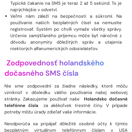
Typické čakanie na SMS je teraz 2 až 5 sekúnd. To je
najrýchlejšie v odvetví.
Veľmi nám záleží na bezpečnosti a súkromí. Na
používanie našich bezplatných čísel sa nemusíte
registrovať. Systém po chvíli vymaže všetky správy.
Určenie zamýšľaného príjemcu môže byť náročné z
dôvodu anonymity dôležitých správ a utajenia
niektorých alfanumerických odosielateľov.
Zodpovednosť holandského
dočasného SMS čísla
Nie sme zodpovední za žiadne následky, ktoré môžu
vzniknúť v dôsledku vášho používania našej webovej
stránky. Zakazujeme používať naše
Holandsko dočasné
telefónne čísla
za akékoľvek trestné činy. V prípade
potreby môžu úrady zdieľať vaše informácie.
Neodporúča sa pripájať dôležité osobné účty k týmto
bezplatným virtuálnym telefónnym číslam v USA