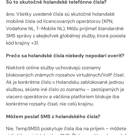
Sú to skutočné holandské telefónne čísla?
áno. Všetky uvedené čísla sú skutočné holandské
mobilné čísla od licencovaných operátorov (KPN,
Vodafone NL, T-Mobile NL). Môžu prijímať štandardné
SMS správy z akejkoľvek globálnej služby, ktorá posiela
kód krajiny +31.
Prečo sa holandské čísla niekedy nepodarí overiť?
Niektoré online služby uchovávajú zoznamy
blokovaných známych rozsahov virtuálnych/VoIP čísel.
Ak je konkrétne číslo v Holandsku zablokované jednou
službou, skúste iné číslo zo zoznamu – zastúpených je
viacero operátorov a väčšina platforiem blokuje iba
konkrétne rozsahy čísel, nie celú krajinu.
Môžem poslať SMS z holandského čísla?
Nie. TempSMSS poskytuje čísla iba na príjem – môžete