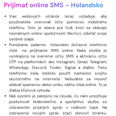
Prijímať online SMS –
Holandsko
Viac webových stránok teraz vyžaduje, aby
používatelia overovali účty pomocou mobilného
telefónu. Toto je obava pre ľudí, ktorí sa obávajú
neznámych online spoločností. Nechcú zdieľať svoje
osobné údaje.
Ponúkame zadarmo
Holandsko dočasné telefónne
čísla
na prijímanie SMS online. Naša služba je
vynikajúca na overenie účtu SMS a aktiváciu účtu
OTP na platformách ako Instagram, Gmail, Telegram,
WhatsApp, Discord, Tinder, Signal a ďalšie. Tieto
telefónne čísla môžete použiť namiesto svojho
skutočného na internete. Nebudete sa musieť
obávať spamerov alebo úniku vášho čísla online. To je
ďalšia kľúčová výhoda.
Náš systém je založený na cloude, čo nám umožňuje
poskytovať škálovateľnú a spoľahlivú službu so
zobrazením prijatých správ v reálnom čase. Na
zobrazenie nových správ stačí obnoviť stránku.