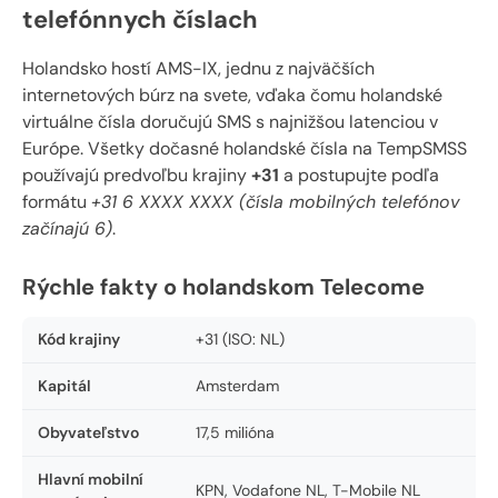
telefónnych číslach
Holandsko hostí AMS-IX, jednu z najväčších
internetových búrz na svete, vďaka čomu holandské
virtuálne čísla doručujú SMS s najnižšou latenciou v
Európe. Všetky dočasné holandské čísla na TempSMSS
používajú predvoľbu krajiny
+31
a postupujte podľa
formátu
+31 6 XXXX XXXX (čísla mobilných telefónov
začínajú 6)
.
Rýchle fakty o holandskom Telecome
Kód krajiny
+31 (ISO: NL)
Kapitál
Amsterdam
Obyvateľstvo
17,5 milióna
Hlavní mobilní
KPN, Vodafone NL, T-Mobile NL