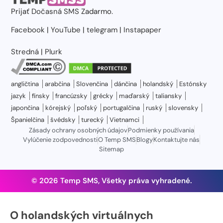
Prijať
Dočasná SMS
Zadarmo.
Facebook
|
YouTube
|
telegram
|
Instapaper
Stredná
|
Plurk
angličtina
arabčina
Slovenčina
dánčina
holandský
Estónsky
jazyk
fínsky
francúzsky
grécky
maďarský
taliansky
japončina
kórejský
poľský
portugalčina
ruský
slovensky
Španielčina
švédsky
turecký
Vietnamci
Zásady ochrany osobných údajov
Podmienky používania
Vylúčenie zodpovednosti
O Temp SMS
Blogy
Kontaktujte nás
Sitemap
© 2026 Temp SMS, Všetky práva vyhradené.
O holandských virtuálnych