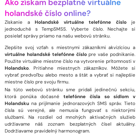
Ako získam bezplatné virtuálne
holandské číslo online?
Získanie a
Holandské virtuálne telefónne číslo
je
jednoduché s TempSMSS. Vyberte číslo. Nechajte si
posielať správy priamo na našu webovú stránku.
Zlepšite svoj vzťah s miestnymi zákazníkmi akvizíciou a
virtuálne holandské telefónne číslo
pre vaše podnikanie.
Použite virtuálne miestne číslo na vytvorenie prítomnosti v
Holandsko
. Pritiahne miestnych zákazníkov. Môžete si
vybrať predvoľbu alebo mesto a štát a vybrať si najlepšie
miestne číslo pre svoju firmu.
Na túto webovú stránku sme pridali jedinečnú sekciu,
ktorá ponúka dočasné
telefónne čísla so sídlom v
Holandsku
na prijímanie jednorazových SMS správ. Tieto
čísla sú verejné, ale nemusia fungovať s niektorými
službami. Na rozdiel od mnohých aktivačných služieb
udržiavame náš zoznam bezplatných čísel aktuálny.
Dodržiavame pravidelný harmonogram.