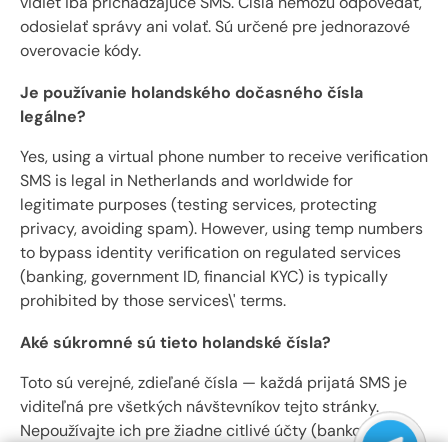
vidieť iba prichádzajúce SMS. Čísla nemôžu odpovedať,
odosielať správy ani volať. Sú určené pre jednorazové
overovacie kódy.
Je používanie holandského dočasného čísla
legálne?
Yes, using a virtual phone number to receive verification
SMS is legal in Netherlands and worldwide for
legitimate purposes (testing services, protecting
privacy, avoiding spam). However, using temp numbers
to bypass identity verification on regulated services
(banking, government ID, financial KYC) is typically
prohibited by those services\' terms.
Aké súkromné ​​sú tieto holandské čísla?
Toto sú verejné, zdieľané čísla — každá prijatá SMS je
viditeľná pre všetkých návštevníkov tejto stránky.
Nepoužívajte ich pre žiadne citlivé účty (bankovanie,