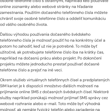
osobné telefónne číslo s ostatnými, napríklad keď používate
online zoznamky alebo webové stránky na hľadanie
zamestnania. Použitím dočasného telefónneho čísla môžete
chrániť svoje osobné telefónne číslo a oddeliť komunikáciu
od vášho osobného života.
Ďalšou výhodou používania dočasného švédskeho
telefónneho čísla je možnosť použiť ho na konkrétny účel a
potom ho zahodiť, keď už nie je potrebné. To môže byť
užitočné, ak potrebujete telefónne číslo iba na krátky čas,
napríklad na dočasnú prácu alebo projekt. Po dokončení
projektu môžete jednoducho prestať používať dočasné
telefónne číslo a prejsť na iné veci.
Okrem služieb virtuálnych telefónnych čísel a predplatených
SIM kariet je k dispozícii množstvo ďalších možností na
prijímanie online SMS z dočasných švédskych čísel. Niektoré
služby napríklad ponúkajú možnosť prijímať SMS správy cez
webové rozhranie alebo e-mail. Toto môže byť výhodná
možnosť, ak nemáte fyzický telefón alebo zariadenie na