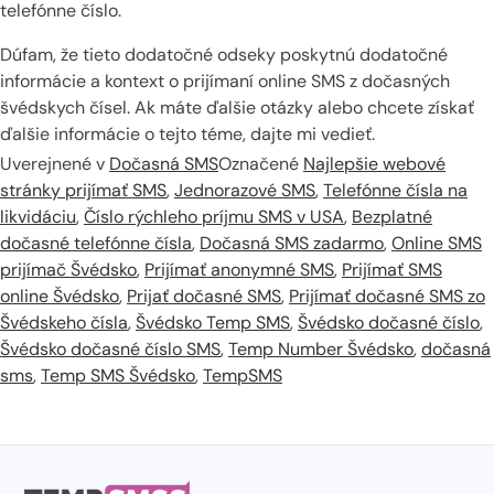
telefónne číslo.
Dúfam, že tieto dodatočné odseky poskytnú dodatočné
informácie a kontext o prijímaní online SMS z dočasných
švédskych čísel. Ak máte ďalšie otázky alebo chcete získať
ďalšie informácie o tejto téme, dajte mi vedieť.
Uverejnené v
Dočasná SMS
Označené
Najlepšie webové
stránky prijímať SMS
,
Jednorazové SMS
,
Telefónne čísla na
likvidáciu
,
Číslo rýchleho príjmu SMS v USA
,
Bezplatné
dočasné telefónne čísla
,
Dočasná SMS zadarmo
,
Online SMS
prijímač Švédsko
,
Prijímať anonymné SMS
,
Prijímať SMS
online Švédsko
,
Prijať dočasné SMS
,
Prijímať dočasné SMS zo
Švédskeho čísla
,
Švédsko Temp SMS
,
Švédsko dočasné číslo
,
Švédsko dočasné číslo SMS
,
Temp Number Švédsko
,
dočasná
sms
,
Temp SMS Švédsko
,
TempSMS