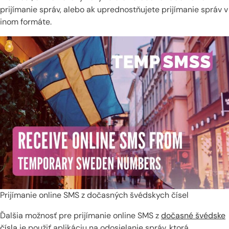
prijímanie správ, alebo ak uprednostňujete prijímanie správ v
inom formáte.
Prijímanie online SMS z dočasných švédskych čísel
Ďalšia možnosť pre prijímanie online SMS z
dočasné švédske
čísla
je použiť aplikáciu na odosielanie správ, ktorá