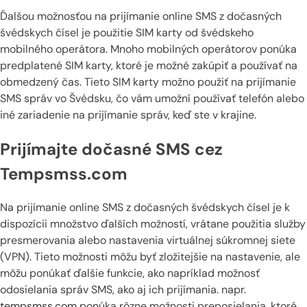
Ďalšou možnosťou na prijímanie online SMS z dočasných
švédskych čísel je použitie SIM karty od švédskeho
mobilného operátora. Mnoho mobilných operátorov ponúka
predplatené SIM karty, ktoré je možné zakúpiť a používať na
obmedzený čas. Tieto SIM karty možno použiť na prijímanie
SMS správ vo Švédsku, čo vám umožní používať telefón alebo
iné zariadenie na prijímanie správ, keď ste v krajine.
Prijímajte dočasné SMS cez
Tempsmss.com
Na prijímanie online SMS z dočasných švédskych čísel je k
dispozícii množstvo ďalších možností, vrátane použitia služby
presmerovania alebo nastavenia virtuálnej súkromnej siete
(VPN). Tieto možnosti môžu byť zložitejšie na nastavenie, ale
môžu ponúkať ďalšie funkcie, ako napríklad možnosť
odosielania správ SMS, ako aj ich prijímania. napr.
tempsmss.com
ponúka rôzne možnosti preposielania, ktoré