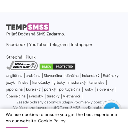
Prijať
Dočasná SMS
Zadarmo.
Facebook
|
YouTube
|
telegram
|
Instapaper
Stredná
|
Plurk
angličtina
arabčina
Slovenčina
dánčina
holandský
Estónsky
jazyk
fínsky
francúzsky
grécky
maďarský
taliansky
japončina
kórejský
poľský
portugalčina
ruský
slovensky
Španielčina
švédsky
turecký
Vietnamci
Zásady ochrany osobných údajov
Podmienky používania
Vylúčenie zodpovednosti
O Temp SMS
Blogy
Kontaktujte nás
Sitemap
We use cookies to ensure you get the best experience
on our website.
Cookie Policy