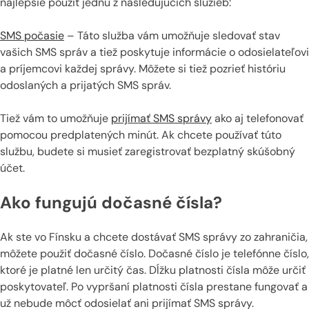
najlepšie použiť jednu z nasledujúcich služieb:
SMS počasie
– Táto služba vám umožňuje sledovať stav
vašich SMS správ a tiež poskytuje informácie o odosielateľovi
a príjemcovi každej správy. Môžete si tiež pozrieť históriu
odoslaných a prijatých SMS správ.
Tiež vám to umožňuje
prijímať SMS správy
ako aj telefonovať
pomocou predplatených minút. Ak chcete používať túto
službu, budete si musieť zaregistrovať bezplatný skúšobný
účet.
Ako fungujú dočasné čísla?
Ak ste vo Fínsku a chcete dostávať SMS správy zo zahraničia,
môžete použiť dočasné číslo. Dočasné číslo je telefónne číslo,
ktoré je platné len určitý čas. Dĺžku platnosti čísla môže určiť
poskytovateľ. Po vypršaní platnosti čísla prestane fungovať a
už nebude môcť odosielať ani prijímať SMS správy.