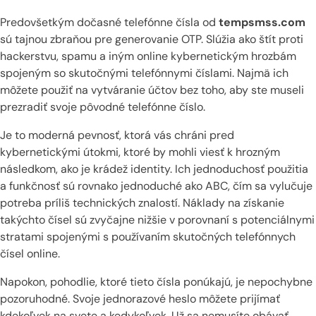
Predovšetkým dočasné telefónne čísla od
tempsmss.com
sú tajnou zbraňou pre generovanie OTP. Slúžia ako štít proti
hackerstvu, spamu a iným online kybernetickým hrozbám
spojeným so skutočnými telefónnymi číslami. Najmä ich
môžete použiť na vytváranie účtov bez toho, aby ste museli
prezradiť svoje pôvodné telefónne číslo.
Je to moderná pevnosť, ktorá vás chráni pred
kybernetickými útokmi, ktoré by mohli viesť k hrozným
následkom, ako je krádež identity. Ich jednoduchosť použitia
a funkčnosť sú rovnako jednoduché ako ABC, čím sa vylučuje
potreba príliš technických znalostí. Náklady na získanie
takýchto čísel sú zvyčajne nižšie v porovnaní s potenciálnymi
stratami spojenými s používaním skutočných telefónnych
čísel online.
Napokon, pohodlie, ktoré tieto čísla ponúkajú, je nepochybne
pozoruhodné. Svoje jednorazové heslo môžete prijímať
kdekoľvek na svete a kedykoľvek. Už sa nemusíte obávať