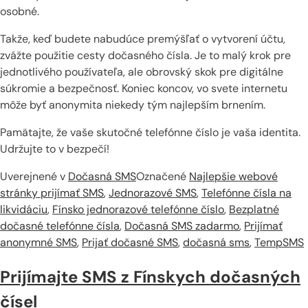
osobné.
Takže, keď budete nabudúce premýšľať o vytvorení účtu,
zvážte použitie cesty dočasného čísla. Je to malý krok pre
jednotlivého používateľa, ale obrovský skok pre digitálne
súkromie a bezpečnosť. Koniec koncov, vo svete internetu
môže byť anonymita niekedy tým najlepším brnením.
Pamätajte, že vaše skutočné telefónne číslo je vaša identita.
Udržujte to v bezpečí!
Uverejnené v
Dočasná SMS
Označené
Najlepšie webové
stránky prijímať SMS
,
Jednorazové SMS
,
Telefónne čísla na
likvidáciu
,
Fínsko jednorazové telefónne číslo
,
Bezplatné
dočasné telefónne čísla
,
Dočasná SMS zadarmo
,
Prijímať
anonymné SMS
,
Prijať dočasné SMS
,
dočasná sms
,
TempSMS
Prijímajte SMS z Fínskych dočasných
čísel