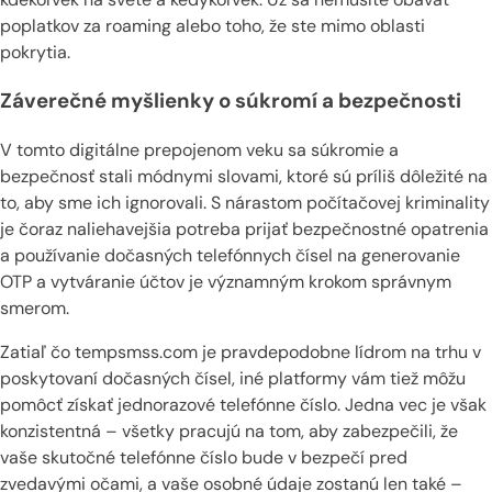
poplatkov za roaming alebo toho, že ste mimo oblasti
pokrytia.
Záverečné myšlienky o súkromí a bezpečnosti
V tomto digitálne prepojenom veku sa súkromie a
bezpečnosť stali módnymi slovami, ktoré sú príliš dôležité na
to, aby sme ich ignorovali. S nárastom počítačovej kriminality
je čoraz naliehavejšia potreba prijať bezpečnostné opatrenia
a používanie dočasných telefónnych čísel na generovanie
OTP a vytváranie účtov je významným krokom správnym
smerom.
Zatiaľ čo tempsmss.com je pravdepodobne lídrom na trhu v
poskytovaní dočasných čísel, iné platformy vám tiež môžu
pomôcť získať jednorazové telefónne číslo. Jedna vec je však
konzistentná – všetky pracujú na tom, aby zabezpečili, že
vaše skutočné telefónne číslo bude v bezpečí pred
zvedavými očami, a vaše osobné údaje zostanú len také –