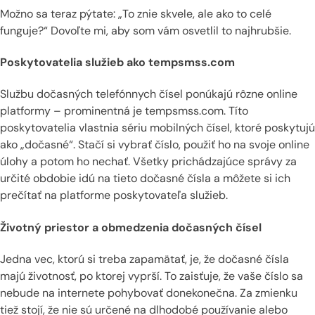
Možno sa teraz pýtate: „To znie skvele, ale ako to celé
funguje?“ Dovoľte mi, aby som vám osvetlil to najhrubšie.
Poskytovatelia služieb ako tempsmss.com
Službu dočasných telefónnych čísel ponúkajú rôzne online
platformy – prominentná je tempsmss.com. Títo
poskytovatelia vlastnia sériu mobilných čísel, ktoré poskytujú
ako „dočasné“. Stačí si vybrať číslo, použiť ho na svoje online
úlohy a potom ho nechať. Všetky prichádzajúce správy za
určité obdobie idú na tieto dočasné čísla a môžete si ich
prečítať na platforme poskytovateľa služieb.
Životný priestor a obmedzenia dočasných čísel
Jedna vec, ktorú si treba zapamätať, je, že dočasné čísla
majú životnosť, po ktorej vyprší. To zaisťuje, že vaše číslo sa
nebude na internete pohybovať donekonečna. Za zmienku
tiež stojí, že nie sú určené na dlhodobé používanie alebo