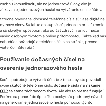
osobnú komunikáciu, ale na jednorazové úlohy, ako je
získavanie jednorazových hesiel na vytváranie online účtov.
Stručne povedané, dočasné telefónne čísla sú vaše digitálne
dymové clony. Sú ľahko dostupné, sú prínosom pre súkromie
a sú skvelým spôsobom, ako udržať zdravú hranicu medzi
vašim osobným životom a online prítomnosťou. Takže keď vás
nabudúce požiadajú o telefónne číslo na stránke, presne
viete, čo máte robiť!
Používanie dočasných čísel na
overenie jednorazového hesla
Keď si potrebujete vytvoriť účet bez toho, aby ste povedali
svoje skutočné telefónne číslo,
dočasné čísla na získanie
OTP
sa stane záchrancom života. Ale ako to presne funguje?
Poďme sa ponoriť do špecifík a poskytnúť podrobný návod
na generovanie jednorazového hesla pomocou týchto