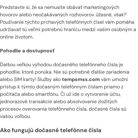
Predstavte si, že sa nemusíte obávať marketingových
hovorov alebo neočakávaných rozhovorov. úžasné, však?
Používanie týchto prchavých telefónnych čísel vám pomáha
udržiavať tú veľmi potrebnú hranicu medzi vašim osobným a
online životom.
Pohodlie a dostupnosť
Ďalšou veľkou výhodou dočasného telefónneho čísla je
pohodlie, ktoré ponúka. Nie sú potrebné ďalšie zariadenia
alebo SIM karty! Služby ako
tempsmss.com
vám umožní
prístup k týmto dočasným telefónnym číslam priamo z
počítača alebo smartfónu. Či už ide o vytvorenie účtu,
jednorazové transakcie alebo absolvovanie zložitých
procesov overovania telefónneho čísla, dočasné čísla sú
vašou voľbou.
Ako fungujú dočasné telefónne čísla