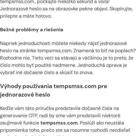
tempsmss.com., počkajte niekoľko sekúnd a voila!
Jednorazové heslo sa na obrazovke pekne objaví. Skopírujte,
prilepte a máte hotovo.
Bežné problémy a riešenia
Napriek jednoduchosti môžete niekedy nájsť jednorazové
heslo na stránke tempsmss.com. Znamená to biť na poplach?
Rozhodne nie. Tieto veci sa stávajú a väčšinou je to preto, že
číslo mohlo byť použité nadmerne. Jednoduchá oprava je
vybrať iné dočasné číslo a skúsiť to znova.
Výhody používania tempsmss.com pre
jednorazové heslo
Keďže vám táto príručka predstavila dočasné čísla na
generovanie OTP, radi by sme vám predstavili niektoré
zaujímavé funkcie
tempsmss.com
. Poslúži ako neustála
pripomienka toho, prečo ste sa rozumne rozhodli nezdieľať