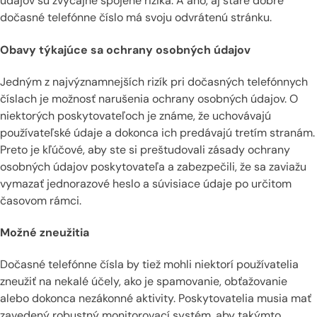
údajov sú zvyčajne spojené riziká. A áno, aj staré dobré
dočasné telefónne číslo má svoju odvrátenú stránku.
Obavy týkajúce sa ochrany osobných údajov
Jedným z najvýznamnejších rizík pri dočasných telefónnych
číslach je možnosť narušenia ochrany osobných údajov. O
niektorých poskytovateľoch je známe, že uchovávajú
používateľské údaje a dokonca ich predávajú tretím stranám.
Preto je kľúčové, aby ste si preštudovali zásady ochrany
osobných údajov poskytovateľa a zabezpečili, že sa zaviažu
vymazať jednorazové heslo a súvisiace údaje po určitom
časovom rámci.
Možné zneužitia
Dočasné telefónne čísla by tiež mohli niektorí používatelia
zneužiť na nekalé účely, ako je spamovanie, obťažovanie
alebo dokonca nezákonné aktivity. Poskytovatelia musia mať
zavedený robustný monitorovací systém, aby takýmto