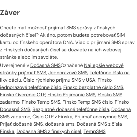
Záver
Chcete mať možnosť prijímať SMS správy z fínskych
dočasných čísel? Ak áno, potom budete potrebovať SIM
kartu od fínskeho operátora DNA. Viac o prijímaní SMS správ
z Fínskych dočasných čísel sa dozviete na ich webovej
stránke alebo im zavoláte.
Uverejnené v
Dočasná SMS
Označené
Najlepšie webové
stránky prijímať SMS
,
Jednorazové SMS
,
Telefónne čísla na
likvidáciu
,
Číslo rýchleho príjmu SMS v USA
,
Fínsko
jednorazové telefónne číslo
,
Fínsko bezplatné číslo SMS
,
Fínsko Overenie OTP
,
Fínsko Prijímanie SMS
,
Fínsko SMS
zadarmo
,
Fínsko Temp SMS
,
Fínsko Temp SMS číslo
,
Fínsko
Dočasná SMS
,
Bezplatné dočasné telefónne čísla
,
Dočasná
SMS zadarmo
,
Číslo OTP z Fínska
,
Prijímať anonymné SMS
,
Prijať dočasné SMS
,
dočasná sms
,
Dočasná SMS z čísla
Fínska
,
Dočasná SMS z fínskych čísel
,
TempSMS