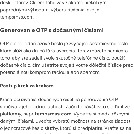
deskriptorov. Okrem toho vás zlákame niekoľkými
poprednými výhodami výberu riešenia, ako je
tempsmss.com.
Generovanie OTP s dočasnými číslami
OTP alebo jednorazové heslo je zvyčajne šesťmiestne číslo,
ktoré slúži ako druhá fáza overenia. Teraz môžete namiesto
toho, aby ste zadali svoje skutočné telefónne číslo, použiť
dočasné číslo, čím ušetríte svoje životne dôležité číslice pred
potenciálnou kompromitáciou alebo spamom.
Postup krok za krokom
Krása používania dočasných čísel na generovanie OTP
spočíva v jeho jednoduchosti. Začnite návštevou spoľahlivej
platformy, napr
tempsmss.com
. Vyberte si medzi rôznymi
danými číslami. Uveďte vybratú možnosť na stránke žiadosti
o jednorazové heslo služby, ktorú si predplatíte. Vráťte sa na