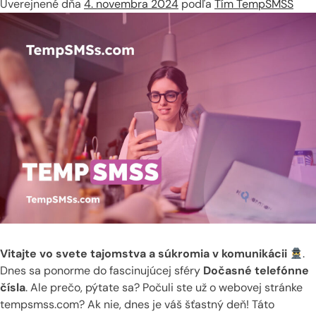
Uverejnené dňa
4. novembra 2024
podľa
Tím TempSMSS
Vitajte vo svete tajomstva a súkromia v komunikácii
.
Dnes sa ponorme do fascinujúcej sféry
Dočasné telefónne
čísla
. Ale prečo, pýtate sa? Počuli ste už o webovej stránke
tempsmss.com? Ak nie, dnes je váš šťastný deň! Táto