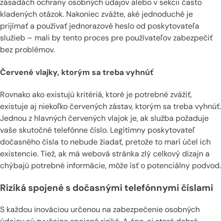
zásadách ochrany osobných údajov alebo v sekcii často
kladených otázok. Nakoniec zvážte, aké jednoduché je
prijímať a používať jednorazové heslo od poskytovateľa
služieb – mali by tento proces pre používateľov zabezpečiť
bez problémov.
Červené vlajky, ktorým sa treba vyhnúť
Rovnako ako existujú kritériá, ktoré je potrebné zvážiť,
existuje aj niekoľko červených zástav, ktorým sa treba vyhnúť.
Jednou z hlavných červených vlajok je, ak služba požaduje
vaše skutočné telefónne číslo. Legitímny poskytovateľ
dočasného čísla to nebude žiadať, pretože to marí účel ich
existencie. Tiež, ak má webová stránka zlý celkový dizajn a
chýbajú potrebné informácie, môže ísť o potenciálny podvod.
Riziká spojené s dočasnými telefónnymi číslami
S každou inováciou určenou na zabezpečenie osobných