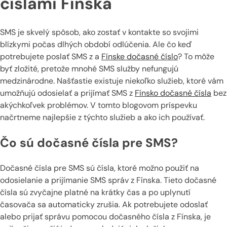
číslami Fínska
SMS je skvelý spôsob, ako zostať v kontakte so svojimi
blízkymi počas dlhých období odlúčenia. Ale čo keď
potrebujete poslať SMS z a
Fínske dočasné číslo
? To môže
byť zložité, pretože mnohé SMS služby nefungujú
medzinárodne. Našťastie existuje niekoľko služieb, ktoré vám
umožňujú odosielať a prijímať SMS z
Fínsko dočasné čísla
bez
akýchkoľvek problémov. V tomto blogovom príspevku
načrtneme najlepšie z týchto služieb a ako ich používať.
Čo sú dočasné čísla pre SMS?
Dočasné čísla pre SMS sú čísla, ktoré možno použiť na
odosielanie a prijímanie SMS správ z Fínska. Tieto dočasné
čísla sú zvyčajne platné na krátky čas a po uplynutí
časovača sa automaticky zrušia. Ak potrebujete odoslať
alebo prijať správu pomocou dočasného čísla z Fínska, je