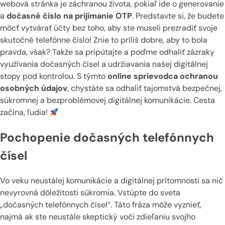
webová stránka je záchranou života, pokiaľ ide o generovanie
a
dočasné číslo na prijímanie OTP
. Predstavte si, že budete
môcť vytvárať účty bez toho, aby ste museli prezradiť svoje
skutočné telefónne číslo! Znie to príliš dobre, aby to bola
pravda, však? Takže sa pripútajte a poďme odhaliť zázraky
využívania dočasných čísel a udržiavania našej digitálnej
stopy pod kontrolou. S týmto
online sprievodca ochranou
osobných údajov
, chystáte sa odhaliť tajomstvá bezpečnej,
súkromnej a bezproblémovej digitálnej komunikácie. Cesta
začína, ľudia!
Pochopenie dočasných telefónnych
čísel
Vo veku neustálej komunikácie a digitálnej prítomnosti sa nič
nevyrovná dôležitosti súkromia. Vstúpte do sveta
„dočasných telefónnych čísel“. Táto fráza môže vyznieť,
najmä ak ste neustále skeptický voči zdieľaniu svojho