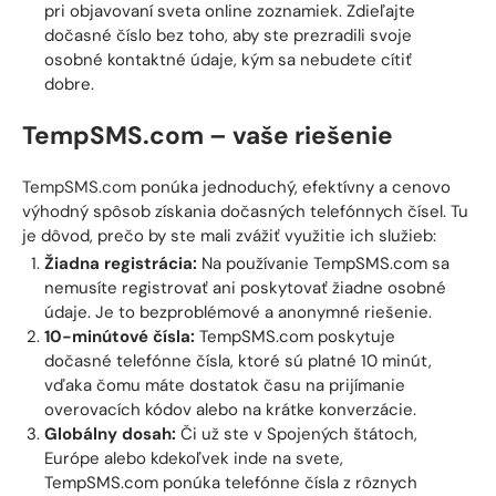
pri objavovaní sveta online zoznamiek. Zdieľajte
dočasné číslo bez toho, aby ste prezradili svoje
osobné kontaktné údaje, kým sa nebudete cítiť
dobre.
TempSMS.com – vaše riešenie
TempSMS.com
ponúka jednoduchý, efektívny a cenovo
výhodný spôsob získania dočasných telefónnych čísel. Tu
je dôvod, prečo by ste mali zvážiť využitie ich služieb:
Žiadna registrácia:
Na používanie TempSMS.com sa
nemusíte registrovať ani poskytovať žiadne osobné
údaje. Je to bezproblémové a anonymné riešenie.
10-minútové čísla:
TempSMS.com poskytuje
dočasné telefónne čísla, ktoré sú platné 10 minút,
vďaka čomu máte dostatok času na prijímanie
overovacích kódov alebo na krátke konverzácie.
Globálny dosah:
Či už ste v Spojených štátoch,
Európe alebo kdekoľvek inde na svete,
TempSMS.com ponúka telefónne čísla z rôznych