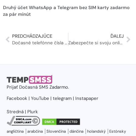
Druhý účet WhatsApp a Telegram bez SIM karty zadarmo
za pár minút
PREDCHÁDZAJÚCE
ĎALEJ
Dočasné telefónne čísla v USA: Váš dokonalý sprievodca v roku 2024
Zabezpečte si svoju online prítomnosť pomocou dočasných čísel.
Prijať
Dočasná SMS
Zadarmo.
Facebook
|
YouTube
|
telegram
|
Instapaper
Stredná
|
Plurk
angličtina
arabčina
Slovenčina
dánčina
holandský
Estónsky