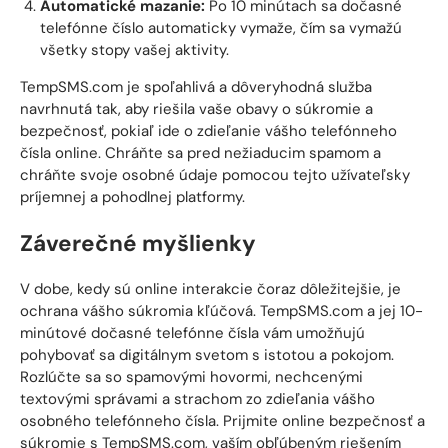
Automatické mazanie:
Po 10 minútach sa dočasné
telefónne číslo automaticky vymaže, čím sa vymažú
všetky stopy vašej aktivity.
TempSMS.com je spoľahlivá a dôveryhodná služba
navrhnutá tak, aby riešila vaše obavy o súkromie a
bezpečnosť, pokiaľ ide o zdieľanie vášho telefónneho
čísla online. Chráňte sa pred nežiaducim spamom a
chráňte svoje osobné údaje pomocou tejto užívateľsky
príjemnej a pohodlnej platformy.
Záverečné myšlienky
V dobe, kedy sú online interakcie čoraz dôležitejšie, je
ochrana vášho súkromia kľúčová. TempSMS.com a jej 10-
minútové dočasné telefónne čísla vám umožňujú
pohybovať sa digitálnym svetom s istotou a pokojom.
Rozlúčte sa so spamovými hovormi, nechcenými
textovými správami a strachom zo zdieľania vášho
osobného telefónneho čísla. Prijmite online bezpečnosť a
súkromie s TempSMS.com, vaším obľúbeným riešením