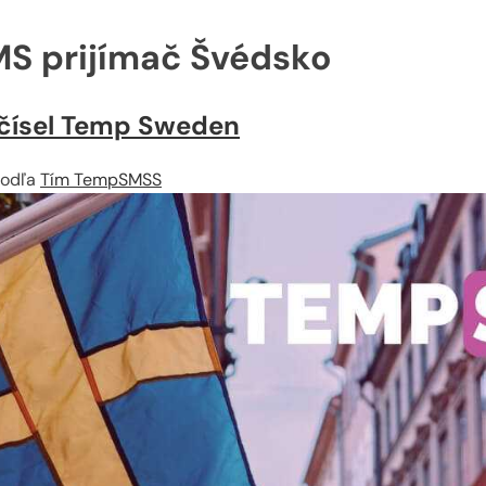
MS prijímač Švédsko
z čísel Temp Sweden
odľa
Tím TempSMSS