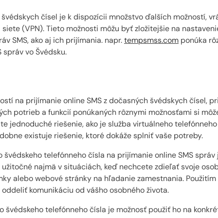
švédskych čísel je k dispozícii množstvo ďalších možností, v
 siete (VPN). Tieto možnosti môžu byť zložitejšie na nastaveni
áv SMS, ako aj ich prijímania. napr.
tempsmss.com
ponúka rôz
S správ vo Švédsku.
ností na prijímanie online SMS z dočasných švédskych čísel, 
ých potrieb a funkcií ponúkaných rôznymi možnosťami si môžet
e jednoduché riešenie, ako je služba virtuálneho telefónneho
dobne existuje riešenie, ktoré dokáže splniť vaše potreby.
švédskeho telefónneho čísla na prijímanie online SMS správ
ť užitočné najmä v situáciách, keď nechcete zdieľať svoje osob
amky alebo webové stránky na hľadanie zamestnania. Použitím
a oddeliť komunikáciu od vášho osobného života.
švédskeho telefónneho čísla je možnosť použiť ho na konkrét