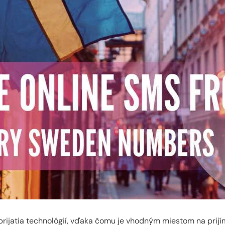
prijatia technológií, vďaka čomu je vhodným miestom na prijí