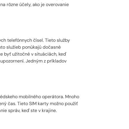
na rôzne účely, ako je overovanie
ch telefónnych čísel. Tieto služby
chto služieb ponúkajú dočasné
e byť užitočné v situáciách, keď
e upozornení. Jedným z príkladov
 švédskeho mobilného operátora. Mnoho
ný čas. Tieto SIM karty možno použiť
ie správ, keď ste v krajine.