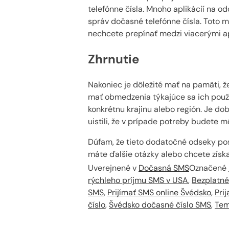
telefónne čísla. Mnoho aplikácií na o
správ dočasné telefónne čísla. Toto 
nechcete prepínať medzi viacerými ap
Zhrnutie
Nakoniec je dôležité mať na pamäti, 
mať obmedzenia týkajúce sa ich použiti
konkrétnu krajinu alebo región. Je do
uistili, že v prípade potreby budete m
Dúfam, že tieto dodatočné odseky pos
máte ďalšie otázky alebo chcete získať
Uverejnené v
Dočasná SMS
Označené
rýchleho príjmu SMS v USA
,
Bezplatné
SMS
,
Prijímať SMS online Švédsko
,
Pri
číslo
,
Švédsko dočasné číslo SMS
,
Tem