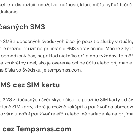
l je k dispozícii množstvo možností, ktoré môžu byť užitočné 
dnikanie.
očasných SMS
e SMS z dočasných švédskych čísel je použitie služby virtuálny
ktoré možno použiť na prijímanie SMS správ online. Mnohé z tý
a obmedzený čas, napríklad niekoľko dní alebo týždňov. To môž
a konkrétny účel, ako je overenie online účtu alebo prijímani
e čísla vo Švédsku, je
tempsmss.com
.
SMS cez SIM kartu
e SMS z dočasných švédskych čísel je použitie SIM karty od
ené SIM karty, ktoré je možné zakúpiť a používať na obmedze
 vám umožní používať telefón alebo iné zariadenie na prijíman
MS cez Tempsmss.com