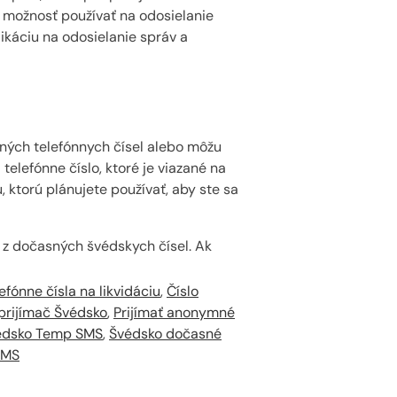
a možnosť používať na odosielanie
ikáciu na odosielanie správ a
sných telefónnych čísel alebo môžu
telefónne číslo, ktoré je viazané na
 ktorú plánujete používať, aby ste sa
 z dočasných švédskych čísel. Ak
efónne čísla na likvidáciu
,
Číslo
prijímač Švédsko
,
Prijímať anonymné
édsko Temp SMS
,
Švédsko dočasné
SMS