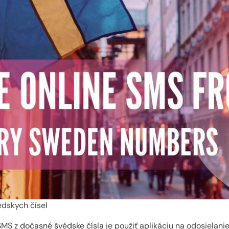
édskych čísel
 SMS z
dočasné švédske čísla
je použiť aplikáciu na odosielani