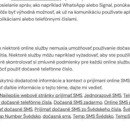
dosielanie správ, ako napríklad WhatsApp alebo Signal, ponúk
môže byť výhodná možnosť, ak už na komunikáciu používate apl
likáciami alebo telefónnymi číslami.
že niektoré online služby nemusia umožňovať používanie doča
a. Niektoré služby môžu napríklad vyžadovať, aby ste použili 
bré skontrolovať si zmluvné podmienky pre každú online službu,
ôcť použiť dočasné telefónne číslo.
kytnú dodatočné informácie a kontext o prijímaní online SMS
 ďalšie informácie o tejto téme, dajte mi vedieť.
Najlepšie webové stránky prijímať SMS
,
Jednorazové SMS
,
Tel
 dočasné telefónne čísla
,
Dočasná SMS zadarmo
,
Online SMS 
jať dočasné SMS
,
Prijímať dočasné SMS zo Švédskeho čísla
,
Šv
p Number Švédsko
,
dočasná sms
,
Temp SMS Švédsko
,
Temp