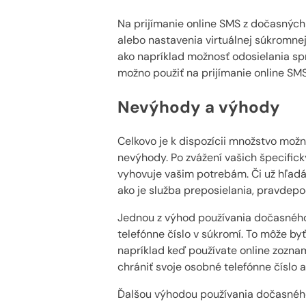
Na prijímanie online SMS z dočasných 
alebo nastavenia virtuálnej súkromnej
ako napríklad možnosť odosielania spr
možno použiť na prijímanie online SM
Nevýhody a výhody
Celkovo je k dispozícii množstvo mož
nevýhody. Po zvážení vašich špecifick
vyhovuje vašim potrebám. Či už hľadát
ako je služba preposielania, pravdepo
Jednou z výhod používania dočasného 
telefónne číslo v súkromí. To môže by
napríklad keď používate online zozn
chrániť svoje osobné telefónne číslo 
Ďalšou výhodou používania dočasného 