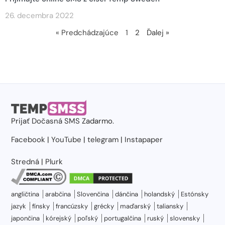
26. decembra 2022
« Predchádzajúce
1
2
Ďalej »
Prijať
Dočasná SMS
Zadarmo.
Facebook
|
YouTube
|
telegram
|
Instapaper
Stredná
|
Plurk
angličtina
arabčina
Slovenčina
dánčina
holandský
Estónsky
jazyk
fínsky
francúzsky
grécky
maďarský
taliansky
japončina
kórejský
poľský
portugalčina
ruský
slovensky