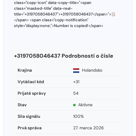
class="copy-icon" data-copy-title="<span
class="masked-title" data-real-
title="+3197058046437">+3197058046437</span>">
</span> <span class="copy-notification"
style="display:none;">Number is copied!</span>
+3197058046437 Podrobnosti o čísle
Krajina
Holandsko
Vytáčací kód
+31
Prijaté správy
54
Stav
Aktívne
Sila signálu
100%
Prvá správa
27. marca 2026