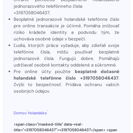
jednorazového telefónneho čísla:
+3197058046437.
Bezplatné jednorazové holandské telefónne číslo
pre online transakcie je účinné. Pomáha znižovať
riziko krádeže identity a podvodu tým, že
uchováva osobné údaje v bezpečí.
Ľudia, ktorých práca vyžaduje, aby zdieľali svoje
telefónne čísla, môžu používať bezplatné
jednorazové čísla. Fungujú dobre. Pomáhajú
udržiavať osobné kontakty oddelené a súkromné.
Pre online účty použite
bezplatné dočasné
holandské telefónne číslo +3197058046437
.
Zvýši to bezpečnosť. Pridáva ochranu vašich
osobných údajov.
›
›
Domov
Holandsko
<span class="masked-title" data-real-
title="+3197058046437">+3197058046437</span> <span