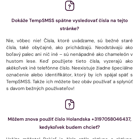
Dokáže TempSMSS spätne vysledovať čísla na tejto
stránke?
Nie, vôbec nie! Čísla, ktoré uvádzame, sú bežné staré
čísla, také obyčajné, ako prichádzajú. Neodstávajú ako
boľavý palec ani nič iné – sú nenápadné ako chameleón v
hustom lese. Keď použijete tieto čísla, vyzerajú ako
akékoľvek iné telefónne číslo. Neexistuje žiadne špeciálne
označenie alebo identifikátor, ktorý by ich spájal späť s
TempSMSS. Takže ich môžete bez obáv používať a splynúť
s davom bežných používateľov!
Môžem znova použiť číslo Holandska +3197058046437,
kedykoľvek budem chcieť?