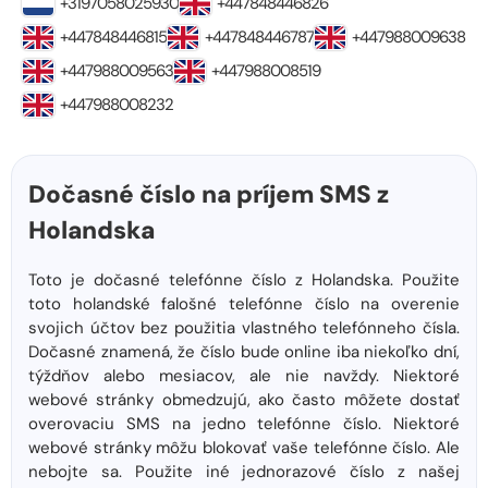
+3197058025930
+447848446826
+447848446815
+447848446787
+447988009638
+447988009563
+447988008519
+447988008232
Dočasné číslo na príjem SMS z
Holandska
Toto je dočasné telefónne číslo z Holandska. Použite
toto holandské falošné telefónne číslo na overenie
svojich účtov bez použitia vlastného telefónneho čísla.
Dočasné znamená, že číslo bude online iba niekoľko dní,
týždňov alebo mesiacov, ale nie navždy. Niektoré
webové stránky obmedzujú, ako často môžete dostať
overovaciu SMS na jedno telefónne číslo. Niektoré
webové stránky môžu blokovať vaše telefónne číslo. Ale
nebojte sa. Použite iné jednorazové číslo z našej