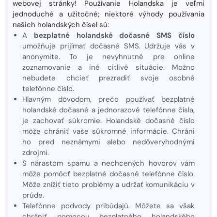
webovej stránky! Používanie Holandska je veľmi
jednoduché a užitočné; niektoré výhody používania
našich holandských čísel sú:
A
bezplatné holandské dočasné SMS číslo
umožňuje prijímať dočasné SMS. Udržuje vás v
anonymite. To je nevyhnutné pre online
zoznamovanie a iné citlivé situácie. Možno
nebudete chcieť prezradiť svoje osobné
telefónne číslo.
Hlavným dôvodom, prečo používať bezplatné
holandské dočasné a jednorazové telefónne čísla,
je zachovať súkromie. Holandské dočasné číslo
môže chrániť vaše súkromné ​​informácie. Chráni
ho pred neznámymi alebo nedôveryhodnými
zdrojmi.
S nárastom spamu a nechcených hovorov vám
môže pomôcť bezplatné dočasné telefónne číslo.
Môže znížiť tieto problémy a udržať komunikáciu v
prúde.
Telefónne podvody pribúdajú. Môžete sa však
chrániť pomocou bezplatného holandského