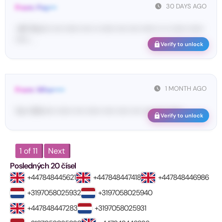
30 DAYS AGO
From: Pay•••
<#• Pa••••• •••• •••••• •••• •• •••••• •••• •••• •••••• •• •• •••••• ••••••
••••• ...
Verify to unlock
1 MONTH AGO
From: Wha•••••
Yo•• Wh••••• •••••• •••• •••••• ••••• ••••• •••• •••• •••• ••••••
Verify to unlock
1 of 11
Next
Posledných 20 čísel
+447848445621
+447848447418
+447848446986
+3197058025932
+3197058025940
+447848447283
+3197058025931