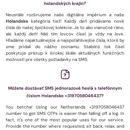
holandských krajín?
Neustále rozširujeme naše digitálne impérium a naše
Holandsko
kategória tiež! Každý deň pridávame nové
čísla do našej špičkovej kolekcie. Je to ako vianočné ráno,
ale každý deň! Náš tím lovcov čísel je vždy na love.
Hľadáme najaktuálnejšie a najspoľahlivejšie čísla, ktoré by
sme pridali do nášho zoznamu. Stabilný tok čísel
poskytuje prístup k širokej škále aktuálnych funkčných
možností pre všetky požiadavky na SMS.
Môžete dostávať SMS jednorazové heslá s telefónnym
číslom Holandsko +3197058046437?
You betcha! Using our Netherlands +3197058046437
number to get SMS OTPs is easier than falling off a log. In
fact, it's one of the most popular uses for our service.
Provide the number where requested, sit back, relax, and