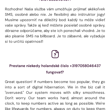
Rozhodne! Naša služba vám umožňuje prijímať akékoľvek
SMS, osobné alebo nie. Je flexibilný ako inštruktor jogy!
Musíme upozorniť na dôležitý bod: každý tu môže vidieť
vaše správy. Takže aj keď môžete posielať osobné správy,
dôrazne odporúčame, aby ste ich ponechali vhodné. Je to
ako písanie SMS na billboard. Je to zábavné, ale vyžaduje
si to určitú opatrnosť!
Prestane niekedy holandské číslo +3197058046437
fungovať?
Great question! If numbers become too popular, they go
into a sort of digital hibernation. We in the biz call it
"overused." Our system moves with silky smoothness.
Don't worry. Our team works hard, almost around the
clock, to keep numbers active as long as possible. We're
like lifeguards for numbers, always on duty to keep them