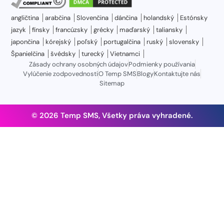
angličtina
arabčina
Slovenčina
dánčina
holandský
Estónsky
jazyk
fínsky
francúzsky
grécky
maďarský
taliansky
japončina
kórejský
poľský
portugalčina
ruský
slovensky
Španielčina
švédsky
turecký
Vietnamci
Zásady ochrany osobných údajov
Podmienky používania
Vylúčenie zodpovednosti
O Temp SMS
Blogy
Kontaktujte nás
Sitemap
© 2026 Temp SMS, Všetky práva vyhradené.