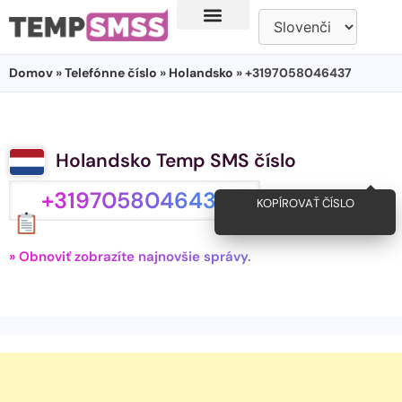
Domov
»
Telefónne číslo
»
Holandsko
» +3197058046437
Holandsko Temp SMS číslo
+3197058046437
KOPÍROVAŤ ČÍSLO
» Obnoviť zobrazíte najnovšie správy.