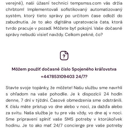
verejné), naši úžasní technici tempsmss.com vás držia
chrbtom! Implementovali sofistikovaný automatizovaný
systém, ktorý tieto správy po určitom čase odloží do
zabudnutia. Je to ako digitálna upratovacia čata, ktorá
tvrdo pracuje v pozadí. Môžete byť pokojní. Vaše dočasné
správy nebudú visieť navždy. Celkom pekné, čo?
Môžem použiť dočasné číslo Spojeného kráľovstva
+447853109403 24/7?
Stavte svoje topánky, že môžete! Našu službu sme navrhli
s ohľadom na vaše pohodlie. Je k dispozícii 24 hodín
denne, 7 dní v týždni. Časové obmedzenia sme odstránili.
K číslu máte prístup vo dne alebo v noci, za dažďa alebo
za svitu. Naša služba je tu pre vás vždy, vo dne aj v noci.
Sme pripravení splniť vaše SMS potreby v ktorúkoľvek
hodinu. Je to ako mať 24/7 concierge pre vaše potreby