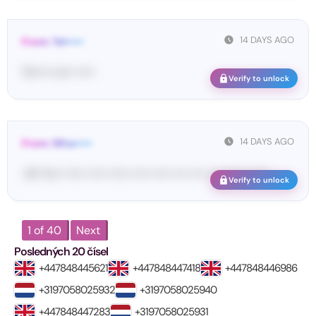
14 DAYS AGO
From: Tel•••••
Te••••• co•• •••••
Verify to unlock
14 DAYS AGO
From: Wha•••••
<#• Yo•• •••••• ••••• •••••• ••••• ••••• •••• •••• •••• •••••• ••••••
Verify to unlock
1 of 40
Next
Posledných 20 čísel
+447848445621
+447848447418
+447848446986
+3197058025932
+3197058025940
+447848447283
+3197058025931