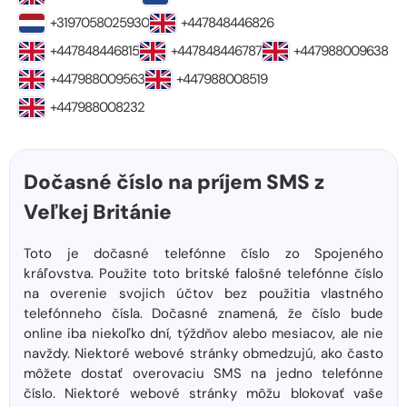
+3197058025930
+447848446826
+447848446815
+447848446787
+447988009638
+447988009563
+447988008519
+447988008232
Dočasné číslo na príjem SMS z
Veľkej Británie
Toto je dočasné telefónne číslo zo Spojeného
kráľovstva. Použite toto britské falošné telefónne číslo
na overenie svojich účtov bez použitia vlastného
telefónneho čísla. Dočasné znamená, že číslo bude
online iba niekoľko dní, týždňov alebo mesiacov, ale nie
navždy. Niektoré webové stránky obmedzujú, ako často
môžete dostať overovaciu SMS na jedno telefónne
číslo. Niektoré webové stránky môžu blokovať vaše