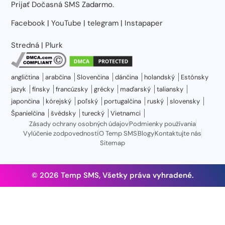
Prijať
Dočasná SMS
Zadarmo.
Facebook
|
YouTube
|
telegram
|
Instapaper
Stredná
|
Plurk
angličtina
arabčina
Slovenčina
dánčina
holandský
Estónsky
jazyk
fínsky
francúzsky
grécky
maďarský
taliansky
japončina
kórejský
poľský
portugalčina
ruský
slovensky
Španielčina
švédsky
turecký
Vietnamci
Zásady ochrany osobných údajov
Podmienky používania
Vylúčenie zodpovednosti
O Temp SMS
Blogy
Kontaktujte nás
Sitemap
© 2026 Temp SMS, Všetky práva vyhradené.