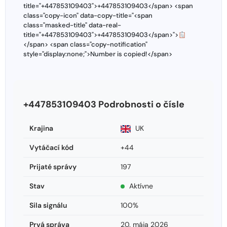
title="+447853109403">+447853109403</span> <span
class="copy-icon" data-copy-title="<span
class="masked-title" data-real-
title="+447853109403">+447853109403</span>">
</span> <span class="copy-notification"
style="display:none;">Number is copied!</span>
+447853109403 Podrobnosti o čísle
Krajina
UK
Vytáčací kód
+44
Prijaté správy
197
Stav
Aktívne
Sila signálu
100%
Prvá správa
20. mája 2026