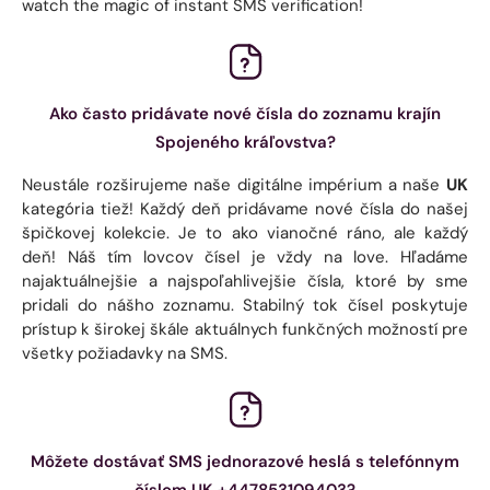
watch the magic of instant SMS verification!
Ako často pridávate nové čísla do zoznamu krajín
Spojeného kráľovstva?
Neustále rozširujeme naše digitálne impérium a naše
UK
kategória tiež! Každý deň pridávame nové čísla do našej
špičkovej kolekcie. Je to ako vianočné ráno, ale každý
deň! Náš tím lovcov čísel je vždy na love. Hľadáme
najaktuálnejšie a najspoľahlivejšie čísla, ktoré by sme
pridali do nášho zoznamu. Stabilný tok čísel poskytuje
prístup k širokej škále aktuálnych funkčných možností pre
všetky požiadavky na SMS.
Môžete dostávať SMS jednorazové heslá s telefónnym
číslom UK +447853109403?