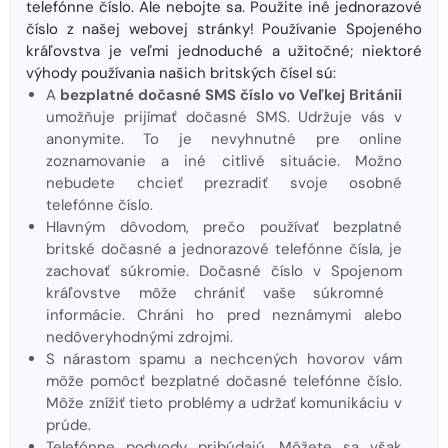
telefónne číslo. Ale nebojte sa. Použite iné jednorazové
číslo z našej webovej stránky! Používanie Spojeného
kráľovstva je veľmi jednoduché a užitočné; niektoré
výhody používania našich britských čísel sú:
A
bezplatné dočasné SMS číslo vo Veľkej Británii
umožňuje prijímať dočasné SMS. Udržuje vás v
anonymite. To je nevyhnutné pre online
zoznamovanie a iné citlivé situácie. Možno
nebudete chcieť prezradiť svoje osobné
telefónne číslo.
Hlavným dôvodom, prečo používať bezplatné
britské dočasné a jednorazové telefónne čísla, je
zachovať súkromie. Dočasné číslo v Spojenom
kráľovstve môže chrániť vaše súkromné ​​
informácie. Chráni ho pred neznámymi alebo
nedôveryhodnými zdrojmi.
S nárastom spamu a nechcených hovorov vám
môže pomôcť bezplatné dočasné telefónne číslo.
Môže znížiť tieto problémy a udržať komunikáciu v
prúde.
Telefónne podvody pribúdajú. Môžete sa však