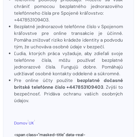
chrániť pomocou bezplatného jednorazového
telefónneho čísla pre Spojené kráľovstvo:
+447853109403.
Bezplatné jednorazové telefónne číslo v Spojenom
kráľovstve pre online transakcie je účinné.
Pomáha znižovať riziko krádeže identity a podvodu
tým, že uchováva osobné údaje v bezpečí.
Ľudia, ktorých práca vyžaduje, aby zdieľali svoje
telefónne čísla, môžu používať bezplatné
jednorazové čísla. Fungujú dobre. Pomáhajú
udržiavať osobné kontakty oddelené a súkromné.
Pre online účty použite
bezplatné dočasné
britské telefónne číslo +447853109403
. Zvýši to
bezpečnosť. Pridáva ochranu vašich osobných
údajov.
›
›
Domov
UK
<span class="masked-title" data-real-