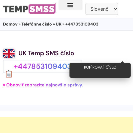
Domov
»
Telefónne číslo
»
UK
» +447853109403
UK Temp SMS číslo
+447853109403
KOPÍROVAŤ ČÍSLO
» Obnoviť zobrazíte najnovšie správy.