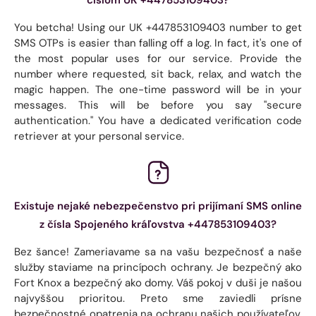
You betcha! Using our UK +447853109403 number to get
SMS OTPs is easier than falling off a log. In fact, it's one of
the most popular uses for our service. Provide the
number where requested, sit back, relax, and watch the
magic happen. The one-time password will be in your
messages. This will be before you say "secure
authentication." You have a dedicated verification code
retriever at your personal service.
Existuje nejaké nebezpečenstvo pri prijímaní SMS online
z čísla Spojeného kráľovstva +447853109403?
Bez šance! Zameriavame sa na vašu bezpečnosť a naše
služby staviame na princípoch ochrany. Je bezpečný ako
Fort Knox a bezpečný ako domy. Váš pokoj v duši je našou
najvyššou prioritou. Preto sme zaviedli prísne
bezpečnostné opatrenia na ochranu našich používateľov.