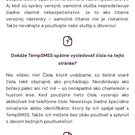
Aj keď sú správy verejné, samotná služba nepredstavuje
žiadne vlastné nebezpečenstvo. Je to ako čítanie
verejnej nástenky – samotné čítanie nie je riskantné.
Takže neváhajte a používajte naše služby s dôverou!
Dokáže TempSMSS spätne vysledovať čísla na tejto
stránke?
Nie, vôbec nie! Čísla, ktoré uvádzame, sú bežné staré
čísla, také obyčajné, ako prichádzajú. Neodstávajú ako
boľavý palec ani nič iné – sú nenápadné ako chameleón v
hustom lese. Keď použijete tieto čísla, vyzerajú ako
akékoľvek iné telefónne číslo. Neexistuje žiadne špeciálne
označenie alebo identifikátor, ktorý by ich spájal späť s
TempSMSS. Takže ich môžete bez obáv používať a splynúť
s davom bežných používateľov!