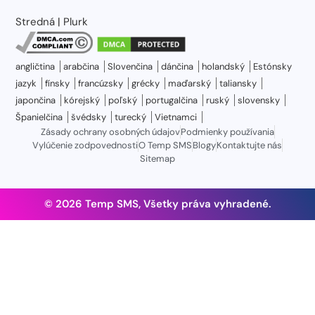
Stredná
|
Plurk
angličtina
arabčina
Slovenčina
dánčina
holandský
Estónsky
jazyk
fínsky
francúzsky
grécky
maďarský
taliansky
japončina
kórejský
poľský
portugalčina
ruský
slovensky
Španielčina
švédsky
turecký
Vietnamci
Zásady ochrany osobných údajov
Podmienky používania
Vylúčenie zodpovednosti
O Temp SMS
Blogy
Kontaktujte nás
Sitemap
© 2026 Temp SMS, Všetky práva vyhradené.