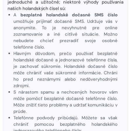
jednoduché a užitočné; niektoré výhody používania
našich holandských čísel sú:
A
bezplatné holandské dočasné SMS číslo
umožňuje prijímať dočasné SMS. Udržuje vás v
anonymite. To je nevyhnutné pre online
zoznamovanie a iné citlivé situácie. Možno
nebudete chcieť prezradiť svoje osobné
telefónne číslo.
Hlavným dôvodom, prečo používať bezplatné
holandské dočasné a jednorazové telefónne čísla,
je zachovať súkromie. Holandské dočasné číslo
môže chrániť vaše súkromné ​​informácie. Chráni
ho pred neznámymi alebo nedôveryhodnými
zdrojmi.
S nárastom spamu a nechcených hovorov vám
môže pomôcť bezplatné dočasné telefónne číslo.
Môže znížiť tieto problémy a udržať komunikáciu v
prúde.
Telefónne podvody pribúdajú. Môžete sa však
chrániť pomocou bezplatného holandského
jednorazového telefónneho čísla: