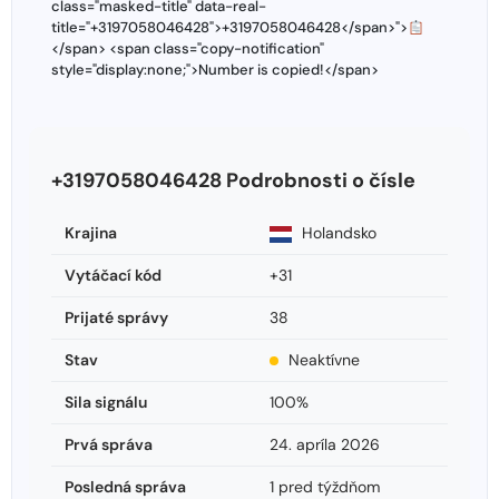
class="masked-title" data-real-
title="+3197058046428">+3197058046428</span>">
</span> <span class="copy-notification"
style="display:none;">Number is copied!</span>
+3197058046428 Podrobnosti o čísle
Krajina
Holandsko
Vytáčací kód
+31
Prijaté správy
38
Stav
Neaktívne
Sila signálu
100%
Prvá správa
24. apríla 2026
Posledná správa
1 pred týždňom