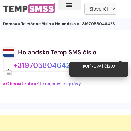
Domov
»
Telefónne číslo
»
Holandsko
» +3197058046428
Holandsko Temp SMS číslo
+3197058046428
KOPÍROVAŤ ČÍSLO
» Obnoviť zobrazíte najnovšie správy.