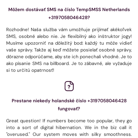
Môžem dostávať SMS na číslo TempSMSS Netherlands
+3197058046428?
Rozhodne! Naša služba vám umožňuje prijímať akékoľvek
SMS, osobné alebo nie. Je flexibilný ako inštruktor jogy!
Musíme upozorniť na dôležitý bod: každý tu môže vidieť
vaše správy. Takže aj keď môžete posielať osobné správy,
dôrazne odporúčame, aby ste ich ponechali vhodné. Je to
ako písanie SMS na billboard. Je to zábavné, ale vyžaduje
si to určitú opatrnosť!
Prestane niekedy holandské číslo +3197058046428
fungovať?
Great question! If numbers become too popular, they go
into a sort of digital hibernation. We in the biz call it
"overused." Our system moves with silky smoothness.