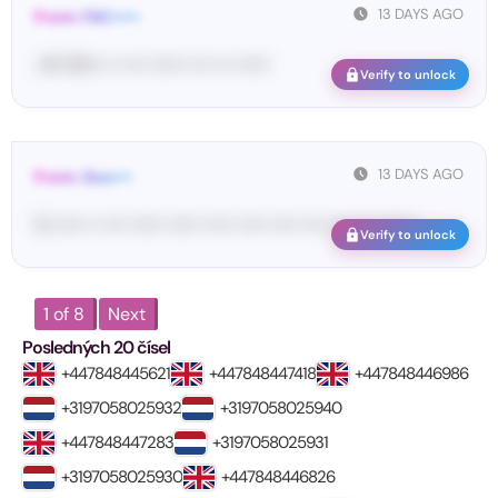
13 DAYS AGO
From: FAC•••••
<#• 80••• •• •••• •••••• •••• ••• ••••••
Verify to unlock
13 DAYS AGO
From: Goo•••
G-••••• •• •••• •••••• •••••• ••••• ••••• ••••• •••• •••• •••• ••••••
Verify to unlock
1 of 8
Next
Posledných 20 čísel
+447848445621
+447848447418
+447848446986
+3197058025932
+3197058025940
+447848447283
+3197058025931
+3197058025930
+447848446826