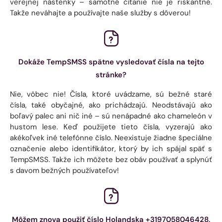
verejnej nástenky – samotné čítanie nie je riskantné.
Takže neváhajte a používajte naše služby s dôverou!
Dokáže TempSMSS spätne vysledovať čísla na tejto
stránke?
Nie, vôbec nie! Čísla, ktoré uvádzame, sú bežné staré
čísla, také obyčajné, ako prichádzajú. Neodstávajú ako
boľavý palec ani nič iné – sú nenápadné ako chameleón v
hustom lese. Keď použijete tieto čísla, vyzerajú ako
akékoľvek iné telefónne číslo. Neexistuje žiadne špeciálne
označenie alebo identifikátor, ktorý by ich spájal späť s
TempSMSS. Takže ich môžete bez obáv používať a splynúť
s davom bežných používateľov!
Môžem znova použiť číslo Holandska +3197058046428,