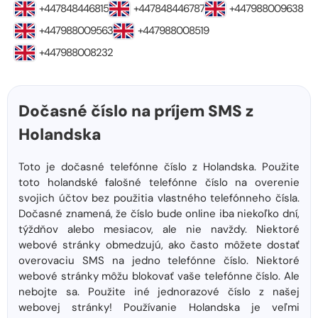
+447848446815
+447848446787
+447988009638
+447988009563
+447988008519
+447988008232
Dočasné číslo na príjem SMS z
Holandska
Toto je dočasné telefónne číslo z Holandska. Použite
toto holandské falošné telefónne číslo na overenie
svojich účtov bez použitia vlastného telefónneho čísla.
Dočasné znamená, že číslo bude online iba niekoľko dní,
týždňov alebo mesiacov, ale nie navždy. Niektoré
webové stránky obmedzujú, ako často môžete dostať
overovaciu SMS na jedno telefónne číslo. Niektoré
webové stránky môžu blokovať vaše telefónne číslo. Ale
nebojte sa. Použite iné jednorazové číslo z našej
webovej stránky! Používanie Holandska je veľmi