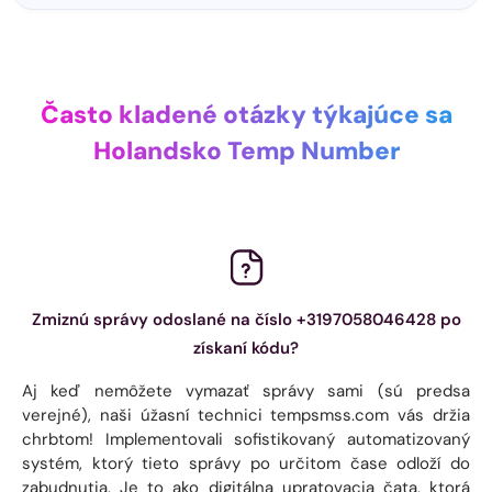
Často kladené otázky týkajúce sa
Holandsko Temp Number
Zmiznú správy odoslané na číslo +3197058046428 po
získaní kódu?
Aj keď nemôžete vymazať správy sami (sú predsa
verejné), naši úžasní technici tempsmss.com vás držia
chrbtom! Implementovali sofistikovaný automatizovaný
systém, ktorý tieto správy po určitom čase odloží do
zabudnutia. Je to ako digitálna upratovacia čata, ktorá