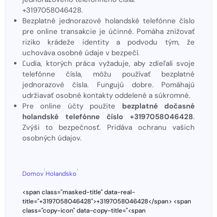
+3197058046428.
Bezplatné jednorazové holandské telefónne číslo
pre online transakcie je účinné. Pomáha znižovať
riziko krádeže identity a podvodu tým, že
uchováva osobné údaje v bezpečí.
Ľudia, ktorých práca vyžaduje, aby zdieľali svoje
telefónne čísla, môžu používať bezplatné
jednorazové čísla. Fungujú dobre. Pomáhajú
udržiavať osobné kontakty oddelené a súkromné.
Pre online účty použite
bezplatné dočasné
holandské telefónne číslo +3197058046428
.
Zvýši to bezpečnosť. Pridáva ochranu vašich
osobných údajov.
›
›
Domov
Holandsko
<span class="masked-title" data-real-
title="+3197058046428">+3197058046428</span> <span
class="copy-icon" data-copy-title="<span