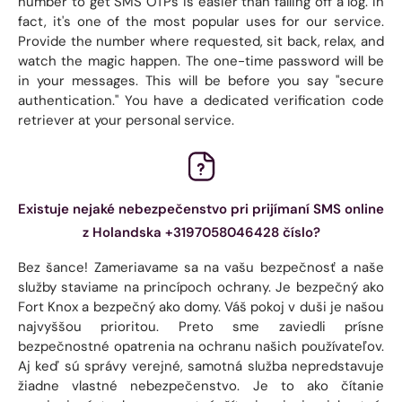
number to get SMS OTPs is easier than falling off a log. In
fact, it's one of the most popular uses for our service.
Provide the number where requested, sit back, relax, and
watch the magic happen. The one-time password will be
in your messages. This will be before you say "secure
authentication." You have a dedicated verification code
retriever at your personal service.
Existuje nejaké nebezpečenstvo pri prijímaní SMS online
z Holandska +3197058046428 číslo?
Bez šance! Zameriavame sa na vašu bezpečnosť a naše
služby staviame na princípoch ochrany. Je bezpečný ako
Fort Knox a bezpečný ako domy. Váš pokoj v duši je našou
najvyššou prioritou. Preto sme zaviedli prísne
bezpečnostné opatrenia na ochranu našich používateľov.
Aj keď sú správy verejné, samotná služba nepredstavuje
žiadne vlastné nebezpečenstvo. Je to ako čítanie