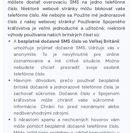
môžete dostať overovaciu SMS na jedno telefónne
číslo. Niektoré webové stránky môžu blokovať vaše
telefónne číslo. Ale nebojte sa. Použite iné jednorazové
číslo z našej webovej stránky! Používanie Spojeného
kráľovstva je veľmi jednoduché a užitočné; niektoré
výhody používania našich britských čísel sú:
A
bezplatné dočasné SMS číslo vo Veľkej Británii
umožňuje prijímať dočasné SMS. Udržuje vás v
anonymite. To je nevyhnutné pre online
zoznamovanie a iné citlivé situácie. Možno
nebudete chcieť prezradiť svoje osobné
telefónne číslo.
Hlavným dôvodom, prečo používať bezplatné
britské dočasné a jednorazové telefónne čísla, je
zachovať súkromie. Dočasné číslo v Spojenom
kráľovstve môže chrániť vaše súkromné ​​
informácie. Chráni ho pred neznámymi alebo
nedôveryhodnými zdrojmi.
S nárastom spamu a nechcených hovorov vám
môže pomôcť bezplatné dočasné telefónne číslo.
Môže znížiť tieto problémy a udržať komunikáciu v