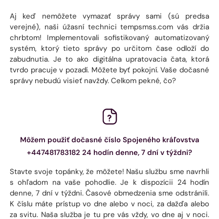
Aj keď nemôžete vymazať správy sami (sú predsa
verejné), naši úžasní technici tempsmss.com vás držia
chrbtom! Implementovali sofistikovaný automatizovaný
systém, ktorý tieto správy po určitom čase odloží do
zabudnutia. Je to ako digitálna upratovacia čata, ktorá
tvrdo pracuje v pozadí. Môžete byť pokojní. Vaše dočasné
správy nebudú visieť navždy. Celkom pekné, čo?
Môžem použiť dočasné číslo Spojeného kráľovstva
+447481783182 24 hodín denne, 7 dní v týždni?
Stavte svoje topánky, že môžete! Našu službu sme navrhli
s ohľadom na vaše pohodlie. Je k dispozícii 24 hodín
denne, 7 dní v týždni. Časové obmedzenia sme odstránili.
K číslu máte prístup vo dne alebo v noci, za dažďa alebo
za svitu. Naša služba je tu pre vás vždy, vo dne aj v noci.