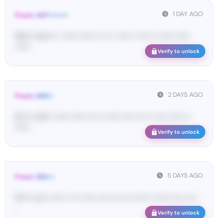
1 DAY AGO
From: 447••••••••
Ma•••• ka••••• • •••••• •••••• •• ••• • •••••• • ••••• •• •••••• ••••••
••••••
Verify to unlock
2 DAYS AGO
From: SHE••
[S••••• SH••• •••••• •••••• •••• •• •••••• ••••• •••• •• ••••• •••••• ••
••••••
Verify to unlock
5 DAYS AGO
From: SIG•••
SI•••• co••• •••••• •• ••• ••••• •••• •••• •••• •••••• •• •••••• •••• •••• •
...
Verify to unlock