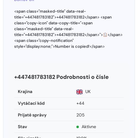
<span class="masked-title" data-real-
title="+447481783182">+447481783182</span> <span
class="copy-icon" data-copy-title="<span
class="masked-title" data-real-
title="+447481783182">+447481783182</span>">
</span>
<span class="copy-notification"
style="display:none;">Number is copied!</span>
+447481783182 Podrobnosti o čísle
Krajina
UK
Vytáčací kód
+44
Prijaté správy
205
Stav
Aktívne