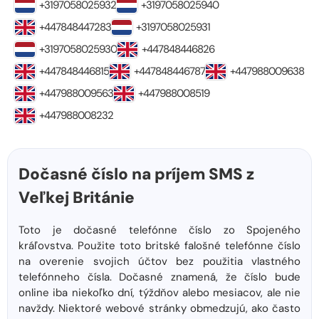
+3197058025932
+3197058025940
+447848447283
+3197058025931
+3197058025930
+447848446826
+447848446815
+447848446787
+447988009638
+447988009563
+447988008519
+447988008232
Dočasné číslo na príjem SMS z
Veľkej Británie
Toto je dočasné telefónne číslo zo Spojeného
kráľovstva. Použite toto britské falošné telefónne číslo
na overenie svojich účtov bez použitia vlastného
telefónneho čísla. Dočasné znamená, že číslo bude
online iba niekoľko dní, týždňov alebo mesiacov, ale nie
navždy. Niektoré webové stránky obmedzujú, ako často