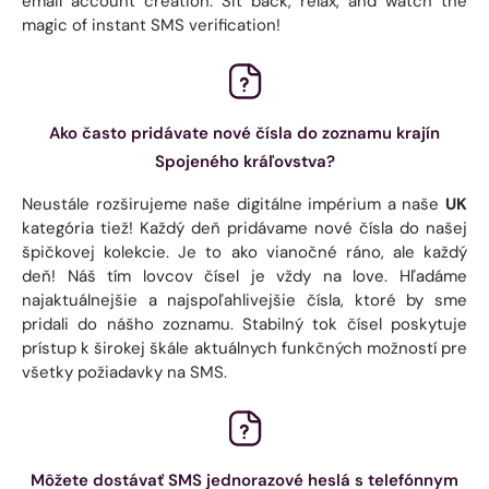
email account creation. Sit back, relax, and watch the
magic of instant SMS verification!
Ako často pridávate nové čísla do zoznamu krajín
Spojeného kráľovstva?
Neustále rozširujeme naše digitálne impérium a naše
UK
kategória tiež! Každý deň pridávame nové čísla do našej
špičkovej kolekcie. Je to ako vianočné ráno, ale každý
deň! Náš tím lovcov čísel je vždy na love. Hľadáme
najaktuálnejšie a najspoľahlivejšie čísla, ktoré by sme
pridali do nášho zoznamu. Stabilný tok čísel poskytuje
prístup k širokej škále aktuálnych funkčných možností pre
všetky požiadavky na SMS.
Môžete dostávať SMS jednorazové heslá s telefónnym