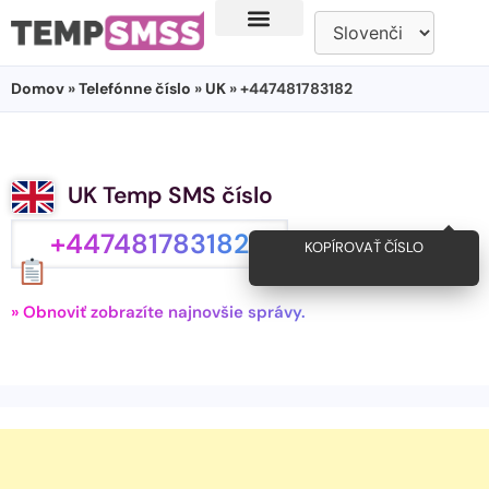
Domov
»
Telefónne číslo
»
UK
» +447481783182
UK Temp SMS číslo
+447481783182
KOPÍROVAŤ ČÍSLO
» Obnoviť zobrazíte najnovšie správy.