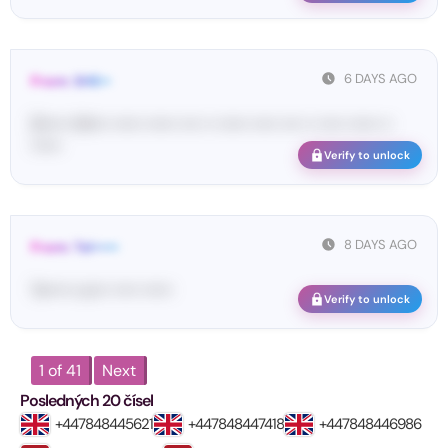
6 DAYS AGO
From: SHE••
[S••••• SH••• •••••• •••••• •••• •• •••••• ••••• •••• •• ••••• •••••• ••
••••••
Verify to unlock
8 DAYS AGO
From: Tel•••••
Te••••• co••• ••••• ••••••
Verify to unlock
1 of 41
Next
Posledných 20 čísel
+447848445621
+447848447418
+447848446986