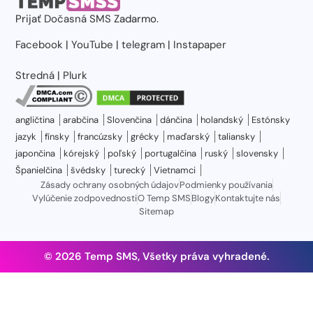
Prijať
Dočasná SMS
Zadarmo.
Facebook
|
YouTube
|
telegram
|
Instapaper
Stredná
|
Plurk
angličtina
arabčina
Slovenčina
dánčina
holandský
Estónsky
jazyk
fínsky
francúzsky
grécky
maďarský
taliansky
japončina
kórejský
poľský
portugalčina
ruský
slovensky
Španielčina
švédsky
turecký
Vietnamci
Zásady ochrany osobných údajov
Podmienky používania
Vylúčenie zodpovednosti
O Temp SMS
Blogy
Kontaktujte nás
Sitemap
© 2026 Temp SMS, Všetky práva vyhradené.