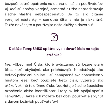
bezpečnostné opatrenia na ochranu našich používateľov.
Aj keď sú správy verejné, samotná služba nepredstavuje
žiadne vlastné nebezpečenstvo. Je to ako čítanie
verejnej nástenky – samotné čítanie nie je riskantné.
Takže neváhajte a používajte naše služby s dôverou!
Dokáže TempSMSS spätne vysledovať čísla na tejto
stránke?
Nie, vôbec nie! Čísla, ktoré uvádzame, sú bežné staré
čísla, také obyčajné, ako prichádzajú. Neodstávajú ako
boľavý palec ani nič iné – sú nenápadné ako chameleón v
hustom lese. Keď použijete tieto čísla, vyzerajú ako
akékoľvek iné telefónne číslo. Neexistuje žiadne špeciálne
označenie alebo identifikátor, ktorý by ich spájal späť s
TempSMSS. Takže ich môžete bez obáv používať a splynúť
s davom bežných používateľov!