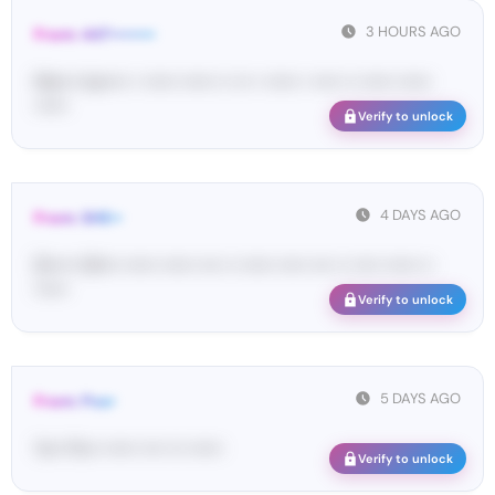
3 HOURS AGO
From: 447••••••••
Ma•••• ka••••• • •••••• •••••• •• ••• • •••••• • ••••• •• •••••• ••••••
••••••
Verify to unlock
4 DAYS AGO
From: SHE••
[S••••• SH••• •••••• •••••• •••• •• •••••• ••••• •••• •• ••••• •••••• ••
••••••
Verify to unlock
5 DAYS AGO
From: Pos•
Yo•• Po•• •••••• •••• ••• ••••••
Verify to unlock