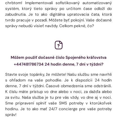
chrbtom! Implementovali sofistikovaný automatizovaný
systém, ktorý tieto správy po určitom čase odloží do
zabudnutia. Je to ako digitálna upratovacia čata, ktorá
tvrdo pracuje v pozadí. Môžete byť pokojní. Vaše dočasné
správy nebudú visieť navždy. Celkom pekné, čo?
Môžem použiť dočasné číslo Spojeného kráľovstva
+447481786734 24 hodín denne, 7 dní v týždni?
Stavte svoje topánky, že môžete! Našu službu sme navrhli
s ohľadom na vaše pohodlie. Je k dispozícii 24 hodín
denne, 7 dní v týždni. Časové obmedzenia sme odstránili.
K číslu máte prístup vo dne alebo v noci, za dažďa alebo
za svitu. Naša služba je tu pre vás vždy, vo dne aj v noci.
Sme pripravení splniť vaše SMS potreby v ktorúkoľvek
hodinu. Je to ako mať 24/7 concierge pre vaše potreby
správ!