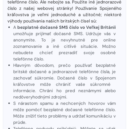
telefónne číslo. Ale nebojte sa. Použite iné jednorazové
číslo z našej webovej stránky! Používanie Spojeného
kráľovstva je veľmi jednoduché a užitočné; niektoré
výhody používania našich britských čísel sú:
A
bezplatné dočasné SMS číslo vo Veľkej Británii
umožňuje prijímať dočasné SMS. Udržuje vás v
anonymite. To je nevyhnutné pre online
zoznamovanie a iné citlivé situácie. Možno
nebudete chcieť prezradiť svoje osobné
telefónne číslo.
Hlavným dôvodom, prečo používať bezplatné
britské dočasné a jednorazové telefónne čísla, je
zachovať súkromie. Dočasné číslo v Spojenom
kráľovstve môže chrániť vaše súkromné ​​
informácie. Chráni ho pred neznámymi alebo
nedôveryhodnými zdrojmi.
S nárastom spamu a nechcených hovorov vám
môže pomôcť bezplatné dočasné telefónne číslo.
Môže znížiť tieto problémy a udržať komunikáciu v
prúde.
Telefónne podvody pribúdajú. Môžete sa však