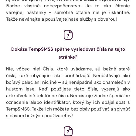
žiadne vlastné nebezpečenstvo. Je to ako čítanie
verejnej nástenky – samotné čítanie nie je riskantné.
Takže neváhajte a používajte naše služby s dôverou!
Dokáže TempSMSS spätne vysledovať čísla na tejto
stránke?
Nie, vôbec nie! Čísla, ktoré uvádzame, sú bežné staré
čísla, také obyčajné, ako prichádzajú. Neodstávajú ako
boľavý palec ani nič iné – sú nenápadné ako chameleón v
hustom lese. Keď použijete tieto čísla, vyzerajú ako
akékoľvek iné telefónne číslo. Neexistuje žiadne špeciálne
označenie alebo identifikátor, ktorý by ich spájal späť s
TempSMSS. Takže ich môžete bez obáv používať a splynúť
s davom bežných používateľov!