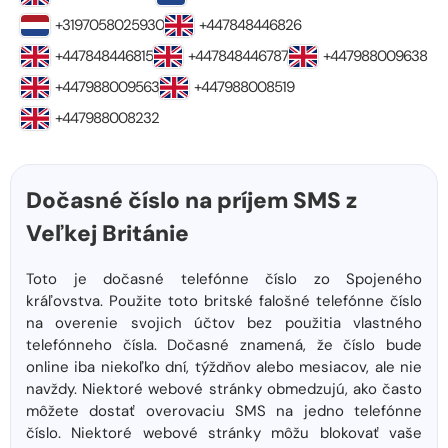
+3197058025930
+447848446826
+447848446815
+447848446787
+447988009638
+447988009563
+447988008519
+447988008232
Dočasné číslo na príjem SMS z
Veľkej Británie
Toto je dočasné telefónne číslo zo Spojeného
kráľovstva. Použite toto britské falošné telefónne číslo
na overenie svojich účtov bez použitia vlastného
telefónneho čísla. Dočasné znamená, že číslo bude
online iba niekoľko dní, týždňov alebo mesiacov, ale nie
navždy. Niektoré webové stránky obmedzujú, ako často
môžete dostať overovaciu SMS na jedno telefónne
číslo. Niektoré webové stránky môžu blokovať vaše