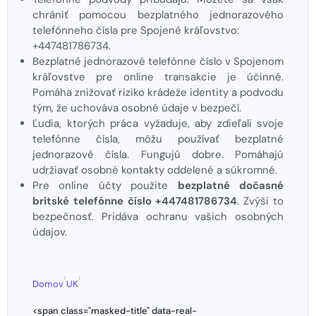
chrániť pomocou bezplatného jednorazového
telefónneho čísla pre Spojené kráľovstvo:
+447481786734.
Bezplatné jednorazové telefónne číslo v Spojenom
kráľovstve pre online transakcie je účinné.
Pomáha znižovať riziko krádeže identity a podvodu
tým, že uchováva osobné údaje v bezpečí.
Ľudia, ktorých práca vyžaduje, aby zdieľali svoje
telefónne čísla, môžu používať bezplatné
jednorazové čísla. Fungujú dobre. Pomáhajú
udržiavať osobné kontakty oddelené a súkromné.
Pre online účty použite
bezplatné dočasné
britské telefónne číslo +447481786734
. Zvýši to
bezpečnosť. Pridáva ochranu vašich osobných
údajov.
›
›
Domov
UK
<span class="masked-title" data-real-