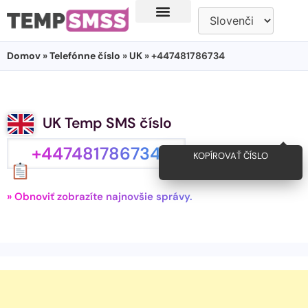
Domov
»
Telefónne číslo
»
UK
» +447481786734
UK Temp SMS číslo
+447481786734
KOPÍROVAŤ ČÍSLO
» Obnoviť zobrazíte najnovšie správy.