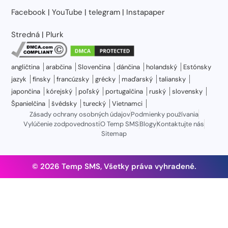
Facebook
|
YouTube
|
telegram
|
Instapaper
Stredná
|
Plurk
angličtina
arabčina
Slovenčina
dánčina
holandský
Estónsky
jazyk
fínsky
francúzsky
grécky
maďarský
taliansky
japončina
kórejský
poľský
portugalčina
ruský
slovensky
Španielčina
švédsky
turecký
Vietnamci
Zásady ochrany osobných údajov
Podmienky používania
Vylúčenie zodpovednosti
O Temp SMS
Blogy
Kontaktujte nás
Sitemap
© 2026 Temp SMS, Všetky práva vyhradené.