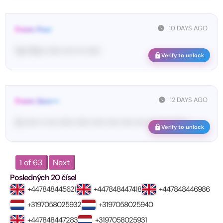
10 DAYS AGO
From: Pos•
Yo•• Po•• •••••• •••• ••• ••••••
Verify to unlock
12 DAYS AGO
From: Goo•••
G-••••• •• •••• •••••• •••••• ••••• ••••• ••••• •••• •••• •••• ••••••
Verify to unlock
1 of 63
Next
Posledných 20 čísel
+447848445621
+447848447418
+447848446986
+3197058025932
+3197058025940
+447848447283
+3197058025931