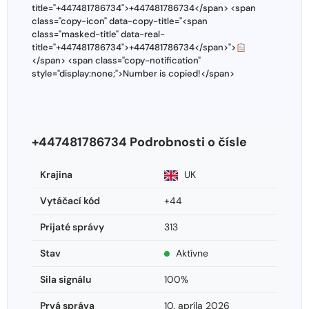
title="+447481786734">+447481786734</span> <span
class="copy-icon" data-copy-title="<span
class="masked-title" data-real-
title="+447481786734">+447481786734</span>">
</span> <span class="copy-notification"
style="display:none;">Number is copied!</span>
+447481786734 Podrobnosti o čísle
Krajina
UK
Vytáčací kód
+44
Prijaté správy
313
Stav
Aktívne
Sila signálu
100%
Prvá správa
10. apríla 2026