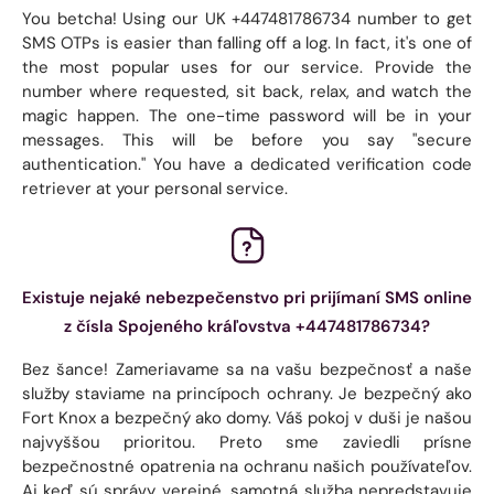
You betcha! Using our UK +447481786734 number to get
SMS OTPs is easier than falling off a log. In fact, it's one of
the most popular uses for our service. Provide the
number where requested, sit back, relax, and watch the
magic happen. The one-time password will be in your
messages. This will be before you say "secure
authentication." You have a dedicated verification code
retriever at your personal service.
Existuje nejaké nebezpečenstvo pri prijímaní SMS online
z čísla Spojeného kráľovstva +447481786734?
Bez šance! Zameriavame sa na vašu bezpečnosť a naše
služby staviame na princípoch ochrany. Je bezpečný ako
Fort Knox a bezpečný ako domy. Váš pokoj v duši je našou
najvyššou prioritou. Preto sme zaviedli prísne
bezpečnostné opatrenia na ochranu našich používateľov.
Aj keď sú správy verejné, samotná služba nepredstavuje