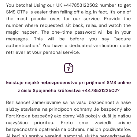
You betcha! Using our UK +447853122502 number to get
SMS OTPs is easier than falling off a log. In fact, it's one of
the most popular uses for our service. Provide the
number where requested, sit back, relax, and watch the
magic happen. The one-time password will be in your
messages. This will be before you say "secure
authentication." You have a dedicated verification code
retriever at your personal service.
Existuje nejaké nebezpečenstvo pri prijímaní SMS online
z čísla Spojeného kráľovstva +447853122502?
Bez šance! Zameriavame sa na vašu bezpečnosť a naše
služby staviame na princípoch ochrany. Je bezpečný ako
Fort Knox a bezpečný ako domy. Váš pokoj v duši je našou
najvyššou prioritou. Preto sme zaviedli prísne
bezpečnostné opatrenia na ochranu našich používateľov.
Aj keď sú správy verejné, samotná služba nepredstavuje