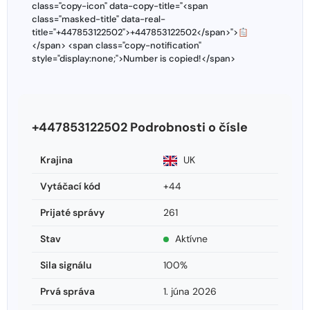
class="copy-icon" data-copy-title="<span
class="masked-title" data-real-
title="+447853122502">+447853122502</span>">
</span> <span class="copy-notification"
style="display:none;">Number is copied!</span>
+447853122502 Podrobnosti o čísle
Krajina
UK
Vytáčací kód
+44
Prijaté správy
261
Stav
Aktívne
Sila signálu
100%
Prvá správa
1. júna 2026