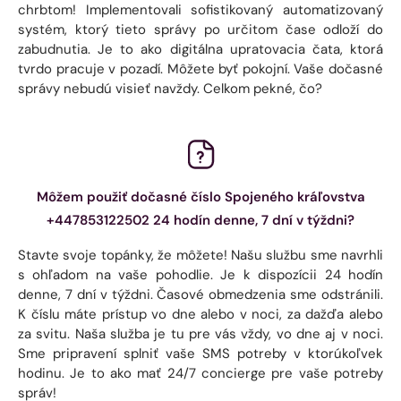
chrbtom! Implementovali sofistikovaný automatizovaný
systém, ktorý tieto správy po určitom čase odloží do
zabudnutia. Je to ako digitálna upratovacia čata, ktorá
tvrdo pracuje v pozadí. Môžete byť pokojní. Vaše dočasné
správy nebudú visieť navždy. Celkom pekné, čo?
Môžem použiť dočasné číslo Spojeného kráľovstva
+447853122502 24 hodín denne, 7 dní v týždni?
Stavte svoje topánky, že môžete! Našu službu sme navrhli
s ohľadom na vaše pohodlie. Je k dispozícii 24 hodín
denne, 7 dní v týždni. Časové obmedzenia sme odstránili.
K číslu máte prístup vo dne alebo v noci, za dažďa alebo
za svitu. Naša služba je tu pre vás vždy, vo dne aj v noci.
Sme pripravení splniť vaše SMS potreby v ktorúkoľvek
hodinu. Je to ako mať 24/7 concierge pre vaše potreby
správ!