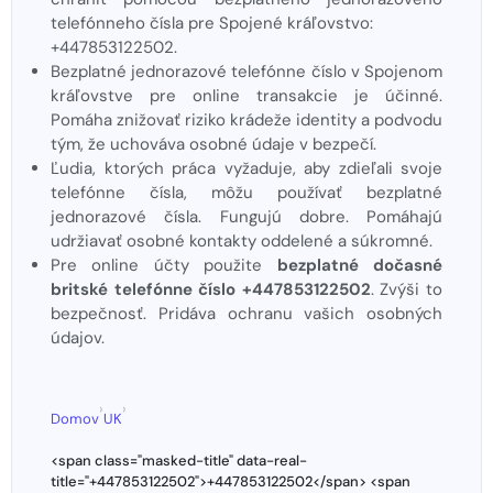
telefónneho čísla pre Spojené kráľovstvo:
+447853122502.
Bezplatné jednorazové telefónne číslo v Spojenom
kráľovstve pre online transakcie je účinné.
Pomáha znižovať riziko krádeže identity a podvodu
tým, že uchováva osobné údaje v bezpečí.
Ľudia, ktorých práca vyžaduje, aby zdieľali svoje
telefónne čísla, môžu používať bezplatné
jednorazové čísla. Fungujú dobre. Pomáhajú
udržiavať osobné kontakty oddelené a súkromné.
Pre online účty použite
bezplatné dočasné
britské telefónne číslo +447853122502
. Zvýši to
bezpečnosť. Pridáva ochranu vašich osobných
údajov.
›
›
Domov
UK
<span class="masked-title" data-real-
title="+447853122502">+447853122502</span> <span