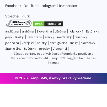
Facebook
|
YouTube
|
telegram
|
Instapaper
Stredná
|
Plurk
angličtina
arabčina
Slovenčina
dánčina
holandský
Estónsky
jazyk
fínsky
francúzsky
grécky
maďarský
taliansky
japončina
kórejský
poľský
portugalčina
ruský
slovensky
Španielčina
švédsky
turecký
Vietnamci
Zásady ochrany osobných údajov
Podmienky používania
Vylúčenie zodpovednosti
O Temp SMS
Blogy
Kontaktujte nás
Sitemap
© 2026 Temp SMS, Všetky práva vyhradené.