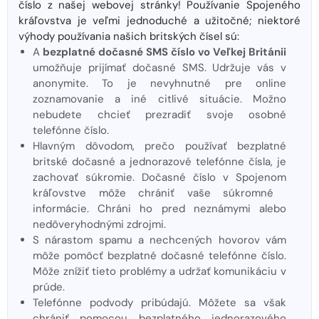
číslo z našej webovej stránky! Používanie Spojeného
kráľovstva je veľmi jednoduché a užitočné; niektoré
výhody používania našich britských čísel sú:
A
bezplatné dočasné SMS číslo vo Veľkej Británii
umožňuje prijímať dočasné SMS. Udržuje vás v
anonymite. To je nevyhnutné pre online
zoznamovanie a iné citlivé situácie. Možno
nebudete chcieť prezradiť svoje osobné
telefónne číslo.
Hlavným dôvodom, prečo používať bezplatné
britské dočasné a jednorazové telefónne čísla, je
zachovať súkromie. Dočasné číslo v Spojenom
kráľovstve môže chrániť vaše súkromné ​​
informácie. Chráni ho pred neznámymi alebo
nedôveryhodnými zdrojmi.
S nárastom spamu a nechcených hovorov vám
môže pomôcť bezplatné dočasné telefónne číslo.
Môže znížiť tieto problémy a udržať komunikáciu v
prúde.
Telefónne podvody pribúdajú. Môžete sa však
chrániť pomocou bezplatného jednorazového