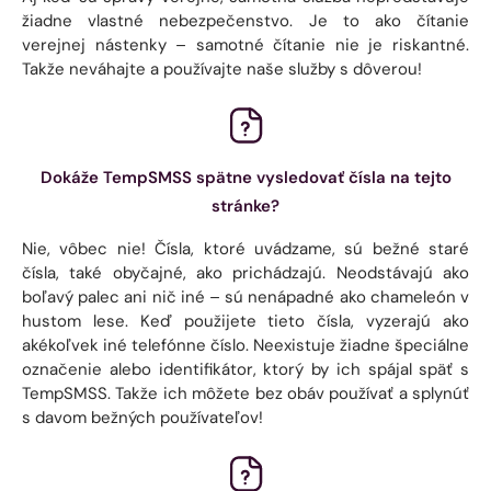
žiadne vlastné nebezpečenstvo. Je to ako čítanie
verejnej nástenky – samotné čítanie nie je riskantné.
Takže neváhajte a používajte naše služby s dôverou!
Dokáže TempSMSS spätne vysledovať čísla na tejto
stránke?
Nie, vôbec nie! Čísla, ktoré uvádzame, sú bežné staré
čísla, také obyčajné, ako prichádzajú. Neodstávajú ako
boľavý palec ani nič iné – sú nenápadné ako chameleón v
hustom lese. Keď použijete tieto čísla, vyzerajú ako
akékoľvek iné telefónne číslo. Neexistuje žiadne špeciálne
označenie alebo identifikátor, ktorý by ich spájal späť s
TempSMSS. Takže ich môžete bez obáv používať a splynúť
s davom bežných používateľov!