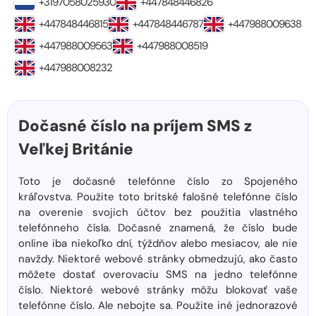
+3197058025930
+447848446826
+447848446815
+447848446787
+447988009638
+447988009563
+447988008519
+447988008232
Dočasné číslo na príjem SMS z
Veľkej Británie
Toto je dočasné telefónne číslo zo Spojeného
kráľovstva. Použite toto britské falošné telefónne číslo
na overenie svojich účtov bez použitia vlastného
telefónneho čísla. Dočasné znamená, že číslo bude
online iba niekoľko dní, týždňov alebo mesiacov, ale nie
navždy. Niektoré webové stránky obmedzujú, ako často
môžete dostať overovaciu SMS na jedno telefónne
číslo. Niektoré webové stránky môžu blokovať vaše
telefónne číslo. Ale nebojte sa. Použite iné jednorazové