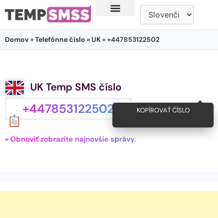
Domov
»
Telefónne číslo
»
UK
» +447853122502
UK Temp SMS číslo
+447853122502
KOPÍROVAŤ ČÍSLO
» Obnoviť zobrazíte najnovšie správy.