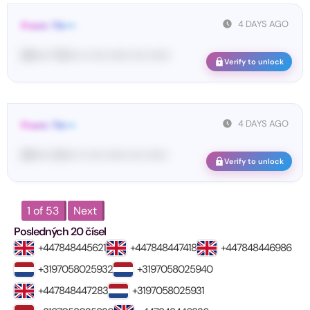
4 DAYS AGO
From: Tik•••
[#••••• 70•••• •• •••• •••••• •••• ••••••
Verify to unlock
4 DAYS AGO
From: Tik•••
[#••••• 14•••• •• •••• •••••• •••• ••••••
Verify to unlock
1 of 53
Next
Posledných 20 čísel
+447848445621
+447848447418
+447848446986
+3197058025932
+3197058025940
+447848447283
+3197058025931