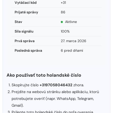
Vytáčací kód
+31
Prijaté správy
86
Stav
Aktívne
Sila signálu
100%
Prvá správa
27. marca 2026
Posledná správa
6 pred dňami
Ako používať toto holandské číslo
Skopírujte číslo
+3197058046432
zhora.
Prejdite na webovú stránku alebo aplikáciu, ktorú
potrebujete overiť (napr. WhatsApp, Telegram,
Gmail).
Prilepte toto holandské číslo do poľa overenia