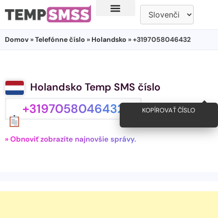
Domov
»
Telefónne číslo
»
Holandsko
» +3197058046432
Holandsko Temp SMS číslo
+3197058046432
KOPÍROVAŤ ČÍSLO
» Obnoviť zobrazíte najnovšie správy.