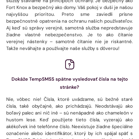
služby staviame na princípoch ochrany. Je bezpečný ako
Fort Knox a bezpečný ako domy. Váš pokoj v duši je našou
najvyššou prioritou. Preto sme zaviedli prísne
bezpečnostné opatrenia na ochranu našich používateľov.
Aj keď sú správy verejné, samotná služba nepredstavuje
žiadne vlastné nebezpečenstvo. Je to ako čítanie
verejnej nástenky – samotné čítanie nie je riskantné.
Takže neváhajte a používajte naše služby s dôverou!
Dokáže TempSMSS spätne vysledovať čísla na tejto
stránke?
Nie, vôbec nie! Čísla, ktoré uvádzame, sú bežné staré
čísla, také obyčajné, ako prichádzajú. Neodstávajú ako
boľavý palec ani nič iné – sú nenápadné ako chameleón v
hustom lese. Keď použijete tieto čísla, vyzerajú ako
akékoľvek iné telefónne číslo. Neexistuje žiadne špeciálne
označenie alebo identifikátor, ktorý by ich spájal späť s