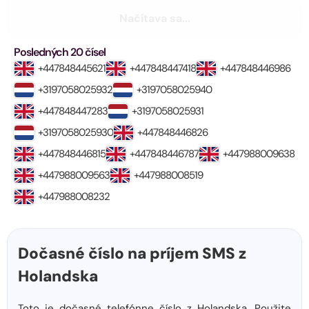
Načítava sa...
Posledných 20 čísel
+447848445621
+447848447418
+447848446986
+3197058025932
+3197058025940
+447848447283
+3197058025931
+3197058025930
+447848446826
+447848446815
+447848446787
+447988009638
+447988009563
+447988008519
+447988008232
Dočasné číslo na príjem SMS z
Holandska
Toto je dočasné telefónne číslo z Holandska. Použite