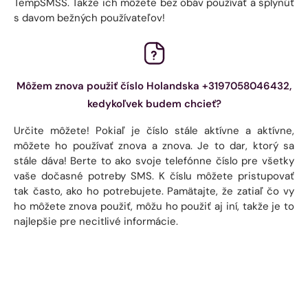
TempSMSS. Takže ich môžete bez obáv používať a splynúť
s davom bežných používateľov!
Môžem znova použiť číslo Holandska +3197058046432,
kedykoľvek budem chcieť?
Určite môžete! Pokiaľ je číslo stále aktívne a aktívne,
môžete ho používať znova a znova. Je to dar, ktorý sa
stále dáva! Berte to ako svoje telefónne číslo pre všetky
vaše dočasné potreby SMS. K číslu môžete pristupovať
tak často, ako ho potrebujete. Pamätajte, že zatiaľ čo vy
ho môžete znova použiť, môžu ho použiť aj iní, takže je to
najlepšie pre necitlivé informácie.