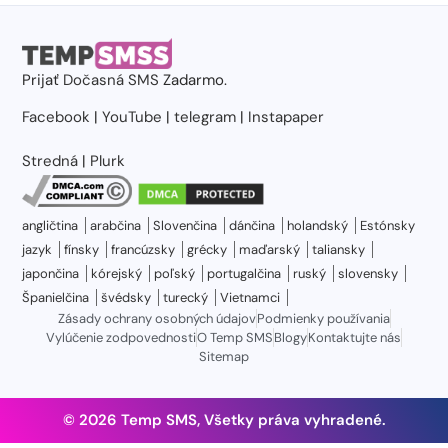
Prijať
Dočasná SMS
Zadarmo.
Facebook
|
YouTube
|
telegram
|
Instapaper
Stredná
|
Plurk
angličtina
arabčina
Slovenčina
dánčina
holandský
Estónsky
jazyk
fínsky
francúzsky
grécky
maďarský
taliansky
japončina
kórejský
poľský
portugalčina
ruský
slovensky
Španielčina
švédsky
turecký
Vietnamci
Zásady ochrany osobných údajov
Podmienky používania
Vylúčenie zodpovednosti
O Temp SMS
Blogy
Kontaktujte nás
Sitemap
© 2026 Temp SMS, Všetky práva vyhradené.