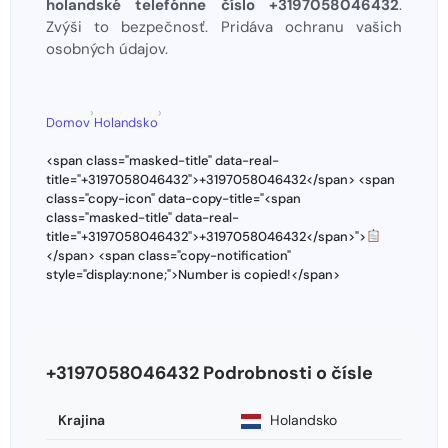
holandské telefónne číslo +3197058046432
.
Zvýši to bezpečnosť. Pridáva ochranu vašich
osobných údajov.
›
›
Domov
Holandsko
<span class="masked-title" data-real-
title="+3197058046432">+3197058046432</span> <span
class="copy-icon" data-copy-title="<span
class="masked-title" data-real-
title="+3197058046432">+3197058046432</span>">
</span> <span class="copy-notification"
style="display:none;">Number is copied!</span>
+3197058046432 Podrobnosti o čísle
Krajina
Holandsko