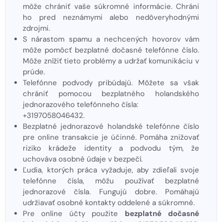
môže chrániť vaše súkromné ​​informácie. Chráni
ho pred neznámymi alebo nedôveryhodnými
zdrojmi.
S nárastom spamu a nechcených hovorov vám
môže pomôcť bezplatné dočasné telefónne číslo.
Môže znížiť tieto problémy a udržať komunikáciu v
prúde.
Telefónne podvody pribúdajú. Môžete sa však
chrániť pomocou bezplatného holandského
jednorazového telefónneho čísla:
+3197058046432.
Bezplatné jednorazové holandské telefónne číslo
pre online transakcie je účinné. Pomáha znižovať
riziko krádeže identity a podvodu tým, že
uchováva osobné údaje v bezpečí.
Ľudia, ktorých práca vyžaduje, aby zdieľali svoje
telefónne čísla, môžu používať bezplatné
jednorazové čísla. Fungujú dobre. Pomáhajú
udržiavať osobné kontakty oddelené a súkromné.
Pre online účty použite
bezplatné dočasné