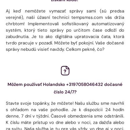
Aj keď nemôžete vymazať správy sami (sú predsa
verejné), naši úžasní technici tempsmss.com vás držia
chrbtom! Implementovali sofistikovaný automatizovaný
systém, ktorý tieto správy po určitom čase odloží do
zabudnutia. Je to ako digitálna upratovacia čata, ktorá
tvrdo pracuje v pozadí. Môžete byť pokojní. Vaše dočasné
správy nebudú visieť navždy. Celkom pekné, čo?
Môžem používať Holandsko +3197058046432 dočasné
číslo 24/7?
Stavte svoje topánky, že môžete! Našu službu sme navrhli
s ohľadom na vaše pohodlie. Je k dispozícii 24 hodín
denne, 7 dní v týždni. Časové obmedzenia sme odstránili.
K číslu máte prístup vo dne alebo v noci, za dažďa alebo
za svitu. Naša služba je tu pre vás vždy, vo dne aj v noci.