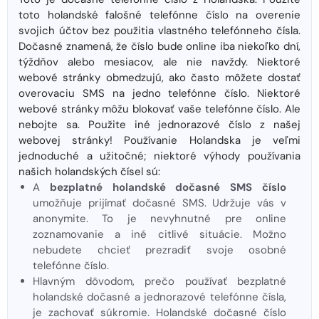
toto holandské falošné telefónne číslo na overenie
svojich účtov bez použitia vlastného telefónneho čísla.
Dočasné znamená, že číslo bude online iba niekoľko dní,
týždňov alebo mesiacov, ale nie navždy. Niektoré
webové stránky obmedzujú, ako často môžete dostať
overovaciu SMS na jedno telefónne číslo. Niektoré
webové stránky môžu blokovať vaše telefónne číslo. Ale
nebojte sa. Použite iné jednorazové číslo z našej
webovej stránky! Používanie Holandska je veľmi
jednoduché a užitočné; niektoré výhody používania
našich holandských čísel sú:
A
bezplatné holandské dočasné SMS číslo
umožňuje prijímať dočasné SMS. Udržuje vás v
anonymite. To je nevyhnutné pre online
zoznamovanie a iné citlivé situácie. Možno
nebudete chcieť prezradiť svoje osobné
telefónne číslo.
Hlavným dôvodom, prečo používať bezplatné
holandské dočasné a jednorazové telefónne čísla,
je zachovať súkromie. Holandské dočasné číslo