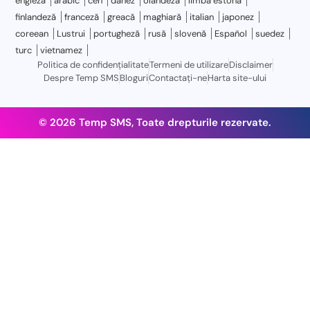
engleză
arabic
ceh
danez
olandeză
limba estonă
finlandeză
franceză
greacă
maghiară
italian
japonez
coreean
Lustrui
portugheză
rusă
slovenă
Español
suedez
turc
vietnamez
Politica de confidențialitate
Termeni de utilizare
Disclaimer
Despre Temp SMS
Bloguri
Contactaţi-ne
Harta site-ului
© 2026 Temp SMS, Toate drepturile rezervate.