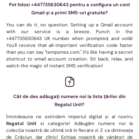
Pot folosi +447735630643 pentru a configura un cont
Gmail și a primi SMS-uri gratuite?
You can do it, no question. Setting up a Gmail account
with our service is a breeze. Punch in the
+447735630643 UK number when prompted, and voilà!
You'll receive that all-important verification code faster
than you can say "tempsmss.com." It's like having a secret
shortcut to email account creation. Sit back, relax, and
watch the magic of instant SMS verification!
Cât de des adăugați numere noi la lista țărilor din
Regatul Unit?
Întotdeauna ne extindem imperiul digital și al nostru
Regatul Unit
si categorie! Adăugăm numere noi la
colecția noastră de ultimă oră în fiecare zi. E ca dimineața
de Crăciun, dar zilnic! Echipa noastră de vânători de