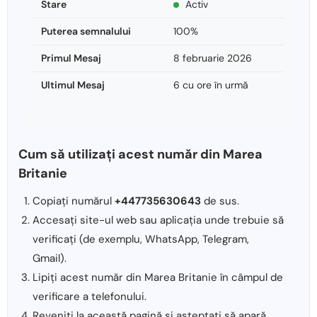
Stare
Activ
Puterea semnalului
100%
Primul Mesaj
8 februarie 2026
Ultimul Mesaj
6 cu ore în urmă
Cum să utilizați acest număr din Marea
Britanie
Copiați numărul
+447735630643
de sus.
Accesați site-ul web sau aplicația unde trebuie să
verificați (de exemplu, WhatsApp, Telegram,
Gmail).
Lipiți acest număr din Marea Britanie în câmpul de
verificare a telefonului.
Reveniți la această pagină și așteptați să apară