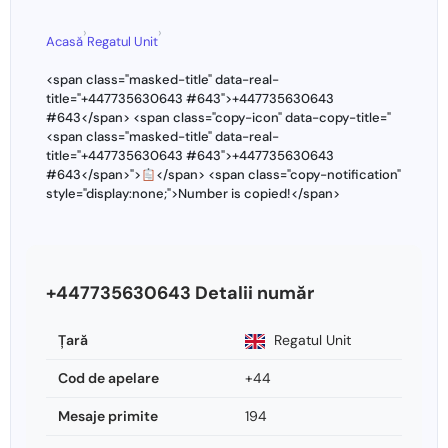
›
›
Acasă
Regatul Unit
<span class="masked-title" data-real-
title="+447735630643 #643">+447735630643
#643</span> <span class="copy-icon" data-copy-title="
<span class="masked-title" data-real-
title="+447735630643 #643">+447735630643
#643</span>">
</span> <span class="copy-notification"
style="display:none;">Number is copied!</span>
+447735630643 Detalii număr
Ţară
Regatul Unit
Cod de apelare
+44
Mesaje primite
194