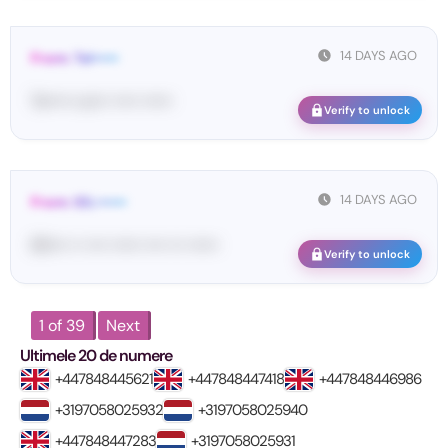
14 DAYS AGO
From: Tel•••••
Te••••• co••• ••••• ••••••
Verify to unlock
14 DAYS AGO
From: IDL••••••
65•••• •• •••• •••••• •••• ••• ••••••
Verify to unlock
1 of 39
Next
Ultimele 20 de numere
+447848445621
+447848447418
+447848446986
+3197058025932
+3197058025940
+447848447283
+3197058025931