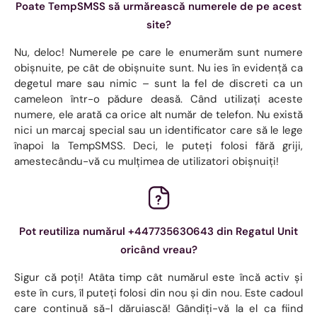
Poate TempSMSS să urmărească numerele de pe acest
site?
Nu, deloc! Numerele pe care le enumerăm sunt numere
obișnuite, pe cât de obișnuite sunt. Nu ies în evidență ca
degetul mare sau nimic – sunt la fel de discreti ca un
cameleon într-o pădure deasă. Când utilizați aceste
numere, ele arată ca orice alt număr de telefon. Nu există
nici un marcaj special sau un identificator care să le lege
înapoi la TempSMSS. Deci, le puteți folosi fără griji,
amestecându-vă cu mulțimea de utilizatori obișnuiți!
Pot reutiliza numărul +447735630643 din Regatul Unit
oricând vreau?
Sigur că poți! Atâta timp cât numărul este încă activ și
este în curs, îl puteți folosi din nou și din nou. Este cadoul
care continuă să-l dăruiască! Gândiți-vă la el ca fiind