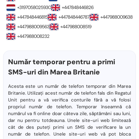
+3197058025930
+447848446826
+447848446815
+447848446787
+447988009638
+447988009563
+447988008519
+447988008232
Număr temporar pentru a primi
SMS-uri din Marea Britanie
Acesta este un număr de telefon temporar din Marea
Britanie. Utilizați acest număr de telefon fals din Regatul
Unit pentru a vă verifica conturile fără a vă folosi
propriul număr de telefon. Temporar înseamnă că
numărul va fi online doar câteva zile, săptămâni sau luni,
dar nu pentru totdeauna. Unele site-uri web limitează
cât de des puteți primi un SMS de verificare la un
număr de telefon. Unele site-uri web vă pot bloca