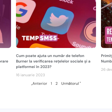
Cum poate ajuta un număr de telefon
Primi
orare
Burner la verificarea rețelelor sociale și a
Numb
platformei în 2023?
26 de
16 ianuarie 2023
„Anterior
1
2
Următorul "