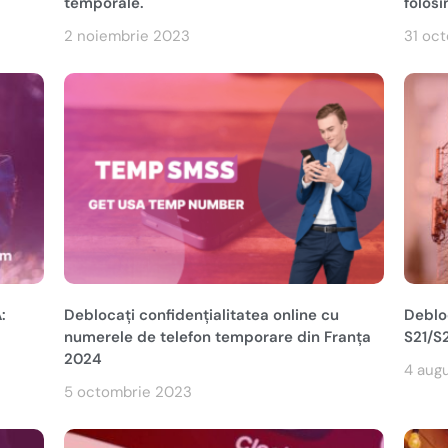
temporale.
folosi
2 noiembrie 2023
31 oc
:
Deblocați confidențialitatea online cu
Deblo
numerele de telefon temporare din Franța
S21/S
2024
4 aug
5 octombrie 2023