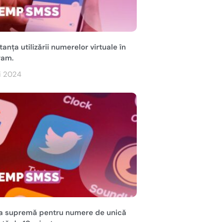
anța utilizării numerelor virtuale în
ram.
i 2024
ia supremă pentru numere de unică