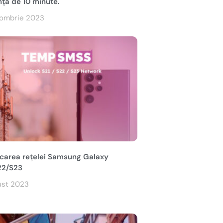
nță de 10 minute.
tombrie 2023
carea rețelei Samsung Galaxy
22/S23
ust 2023