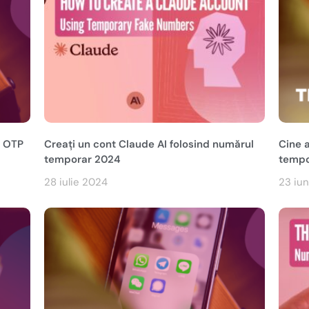
i OTP
Creați un cont Claude AI folosind numărul
Cine a
temporar 2024
tempo
28 iulie 2024
23 iu