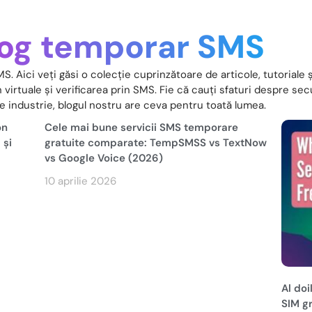
log temporar SMS
MS. Aici veți găsi o colecție cuprinzătoare de articole, tutoriale
irtuale și verificarea prin SMS. Fie că cauți sfaturi despre secur
re industrie, blogul nostru are ceva pentru toată lumea.
on
Cele mai bune servicii SMS temporare
 și
gratuite comparate: TempSMSS vs TextNow
vs Google Voice (2026)
10 aprilie 2026
Al do
SIM gr