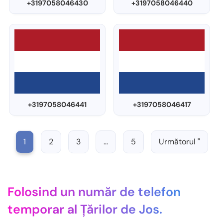
+3197058046430
+3197058046440
+3197058046441
+3197058046417
1
2
3
…
5
Următorul "
Folosind un număr de telefon
temporar al Țărilor de Jos.