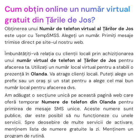
Cum obțin online un număr virtual
gratuit din Țările de Jos?
Obținerea unui
Număr de telefon virtual al Țărilor de Jos
este ușor cu TempSMSS. Alegeți un număr. Primiți mesaje
trimise direct pe site-ul nostru web.
Îmbunătățiți-vă relația cu clienții locali prin achiziționarea
unui
număr virtual de telefon al Țărilor de Jos
pentru
afacerea ta. Utilizați un număr local virtual pentru a stabili o
prezență în
Olanda
. Va atrage clienți locali. Puteți alege un
prefix sau un oraș și un stat pentru a alege cel mai bun
număr local pentru afacerea dvs.
Am adăugat o secțiune unică pe această pagină web care
oferă temporar
Numere de telefon din Olanda
pentru
primirea de mesaje SMS unice. Aceste numere sunt
publice, dar este posibil să nu funcționeze cu unele
servicii. Spre deosebire de multe servicii de activare,
menținem lista de numere gratuite la zi. Menținem un
program de rutină.