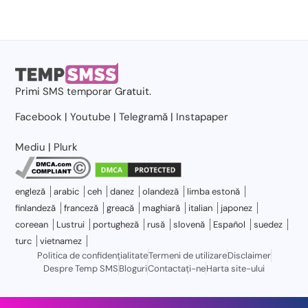
Primi
SMS temporar
Gratuit.
Facebook
|
Youtube
|
Telegramă
|
Instapaper
Mediu
|
Plurk
engleză
arabic
ceh
danez
olandeză
limba estonă
finlandeză
franceză
greacă
maghiară
italian
japonez
coreean
Lustrui
portugheză
rusă
slovenă
Español
suedez
turc
vietnamez
Politica de confidențialitate
Termeni de utilizare
Disclaimer
Despre Temp SMS
Bloguri
Contactaţi-ne
Harta site-ului