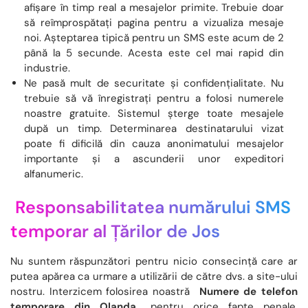
afișare în timp real a mesajelor primite. Trebuie doar
să reîmprospătați pagina pentru a vizualiza mesaje
noi. Așteptarea tipică pentru un SMS este acum de 2
până la 5 secunde. Acesta este cel mai rapid din
industrie.
Ne pasă mult de securitate și confidențialitate. Nu
trebuie să vă înregistrați pentru a folosi numerele
noastre gratuite. Sistemul șterge toate mesajele
după un timp. Determinarea destinatarului vizat
poate fi dificilă din cauza anonimatului mesajelor
importante și a ascunderii unor expeditori
alfanumeric.
Responsabilitatea numărului SMS
temporar al Țărilor de Jos
Nu suntem răspunzători pentru nicio consecință care ar
putea apărea ca urmare a utilizării de către dvs. a site-ului
nostru. Interzicem folosirea noastră
Numere de telefon
temporare din Olanda
pentru orice fapte penale.