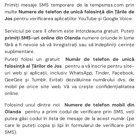
Primiți mesaje SMS temporare de la tempsmss.com prin
multe
Numere de telefon de unică folosință din Țările de
Jos
pentru verificarea aplicațiilor YouTube și Google Voice.
Serviciul pe care îl oferim este întotdeauna gratuit. Puteți
primiți SMS-uri online din Olanda
numere oriunde în lume
fără a fi nevoie să vă înregistrați sau să îndepliniți cerințe
suplimentare.
Puteți folosi un gratuit
Număr de telefon de unică
folosință al Țărilor de Jos
pentru a vă înscrie pentru site-
uri web și aplicații, inclusiv WhatsApp, Tinder, Facebook,
GeeGee și Tumblr. Evitați dezvăluirea numărului dvs. de
mobil pe orice site web. Vă va crește confidențialitatea
online.
Folosind unul dintre noi
Numere de telefon mobil din
Olanda
pentru a primi codul de verificare prin SMS, veți
putea găsi codul în lista de mesaje de la acest număr (pe
care le puteți copia și lipi în formularul de verificare prin
SMS).