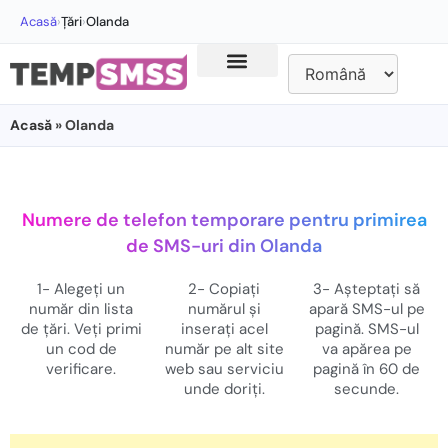
Acasă
›
Țări
›
Olanda
Acasă
» Olanda
Numere de telefon temporare pentru primirea
de SMS-uri din Olanda
1- Alegeți un
2- Copiați
3- Așteptați să
număr din lista
numărul și
apară SMS-ul pe
de țări. Veți primi
inserați acel
pagină. SMS-ul
un cod de
număr pe alt site
va apărea pe
verificare.
web sau serviciu
pagină în 60 de
unde doriți.
secunde.