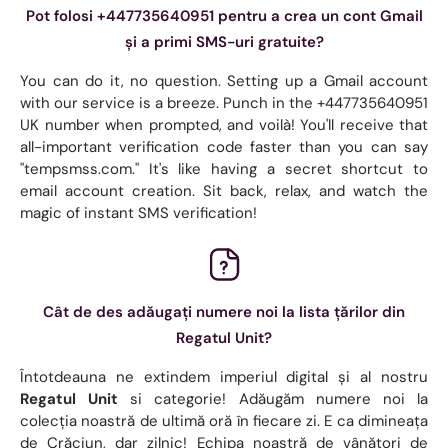
Pot folosi +447735640951 pentru a crea un cont Gmail
și a primi SMS-uri gratuite?
You can do it, no question. Setting up a Gmail account
with our service is a breeze. Punch in the +447735640951
UK number when prompted, and voilà! You'll receive that
all-important verification code faster than you can say
"tempsmss.com." It's like having a secret shortcut to
email account creation. Sit back, relax, and watch the
magic of instant SMS verification!
Cât de des adăugați numere noi la lista țărilor din
Regatul Unit?
Întotdeauna ne extindem imperiul digital și al nostru
Regatul Unit
si categorie! Adăugăm numere noi la
colecția noastră de ultimă oră în fiecare zi. E ca dimineața
de Crăciun, dar zilnic! Echipa noastră de vânători de