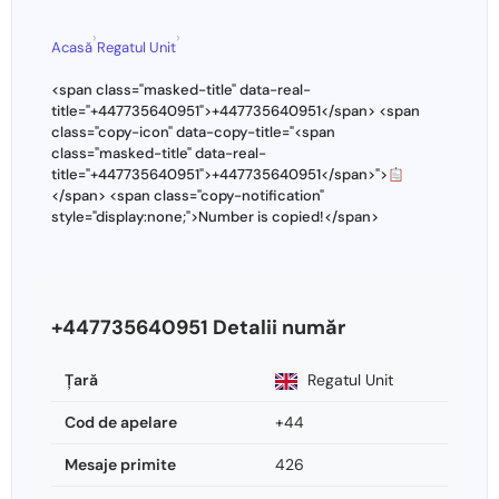
›
›
Acasă
Regatul Unit
<span class="masked-title" data-real-
title="+447735640951">+447735640951</span> <span
class="copy-icon" data-copy-title="<span
class="masked-title" data-real-
title="+447735640951">+447735640951</span>">
</span> <span class="copy-notification"
style="display:none;">Number is copied!</span>
+447735640951 Detalii număr
Ţară
Regatul Unit
Cod de apelare
+44
Mesaje primite
426