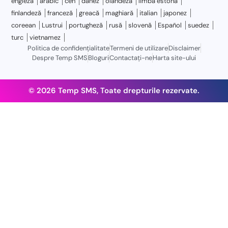
engleză
arabic
ceh
danez
olandeză
limba estonă
finlandeză
franceză
greacă
maghiară
italian
japonez
coreean
Lustrui
portugheză
rusă
slovenă
Español
suedez
turc
vietnamez
Politica de confidențialitate
Termeni de utilizare
Disclaimer
Despre Temp SMS
Bloguri
Contactaţi-ne
Harta site-ului
© 2026 Temp SMS, Toate drepturile rezervate.