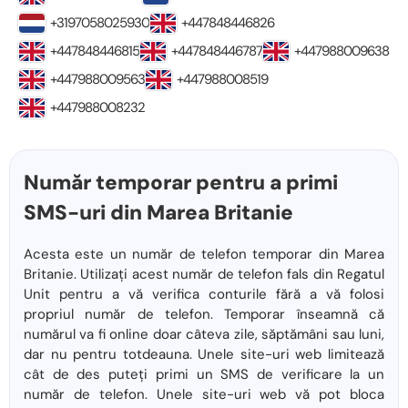
+3197058025930
+447848446826
+447848446815
+447848446787
+447988009638
+447988009563
+447988008519
+447988008232
Număr temporar pentru a primi
SMS-uri din Marea Britanie
Acesta este un număr de telefon temporar din Marea
Britanie. Utilizați acest număr de telefon fals din Regatul
Unit pentru a vă verifica conturile fără a vă folosi
propriul număr de telefon. Temporar înseamnă că
numărul va fi online doar câteva zile, săptămâni sau luni,
dar nu pentru totdeauna. Unele site-uri web limitează
cât de des puteți primi un SMS de verificare la un
număr de telefon. Unele site-uri web vă pot bloca