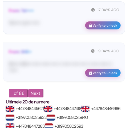
17 DAYS AGO
From: Tel•••••
Te••••• co••• •••••
Verify to unlock
19 DAYS AGO
From: SHE••
[S••••• SH••• •••••• •••••• •••• •• •••••• ••••• •••• •• ••••• •••••• ••
••••••
Verify to unlock
1 of 86
Next
Ultimele 20 de numere
+447848445621
+447848447418
+447848446986
+3197058025932
+3197058025940
+447848447283
+3197058025931