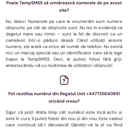
Poate TempSMSS să urmărească numerele de pe acest
site?
Nu, deloc! Numerele pe care le enumerăm sunt numere
obișnuite, pe cât de obișnuite sunt. Nu ies în evidență ca
degetul mare sau nimic – sunt la fel de discreti ca un
cameleon într-o pădure deasă. Când utilizați aceste
numere, ele arată ca orice alt număr de telefon. Nu există
nici un marcaj special sau un identificator care să le lege
înapoi la TempSMSS. Deci, le puteți folosi fără griji,
amestecându-vă cu mulțimea de utilizatori obișnuiți!
Pot reutiliza numărul din Regatul Unit +447735640951
oricând vreau?
Sigur că poți! Atâta timp cât numărul este încă activ și
este în curs, îl puteți folosi din nou și din nou. Este cadoul
care continuă să-l dăruiască! Gândiți-vă la el ca fiind