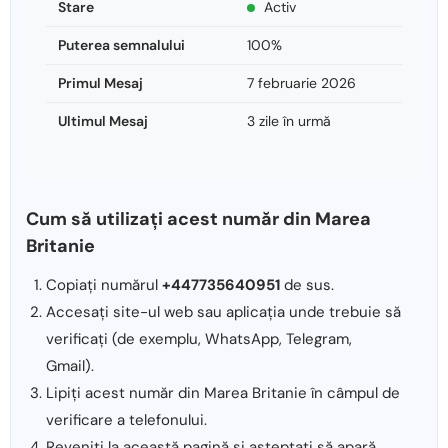
Stare
Activ
Puterea semnalului
100%
Primul Mesaj
7 februarie 2026
Ultimul Mesaj
3 zile în urmă
Cum să utilizați acest număr din Marea
Britanie
Copiați numărul
+447735640951
de sus.
Accesați site-ul web sau aplicația unde trebuie să
verificați (de exemplu, WhatsApp, Telegram,
Gmail).
Lipiți acest număr din Marea Britanie în câmpul de
verificare a telefonului.
Reveniți la această pagină și așteptați să apară