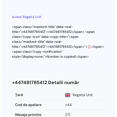
›
›
Acasă
Regatul Unit
<span class="masked-title" data-real-
title="+447481785412">+447481785412</span> <span
class="copy-icon" data-copy-title="<span
class="masked-title" data-real-
title="+447481785412">+447481785412</span>">
</span>
<span class="copy-notification"
style="display:none;">Number is copied!</span>
+447481785412 Detalii număr
Ţară
Regatul Unit
Cod de apelare
+44
Mesaje primite
271