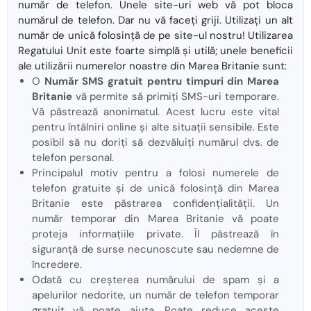
număr de telefon. Unele site-uri web vă pot bloca
numărul de telefon. Dar nu vă faceți griji. Utilizați un alt
număr de unică folosință de pe site-ul nostru! Utilizarea
Regatului Unit este foarte simplă și utilă; unele beneficii
ale utilizării numerelor noastre din Marea Britanie sunt:
O
Număr SMS gratuit pentru timpuri din Marea
Britanie
vă permite să primiți SMS-uri temporare.
Vă păstrează anonimatul. Acest lucru este vital
pentru întâlniri online și alte situații sensibile. Este
posibil să nu doriți să dezvăluiți numărul dvs. de
telefon personal.
Principalul motiv pentru a folosi numerele de
telefon gratuite și de unică folosință din Marea
Britanie este păstrarea confidențialității. Un
număr temporar din Marea Britanie vă poate
proteja informațiile private. Îl păstrează în
siguranță de surse necunoscute sau nedemne de
încredere.
Odată cu creșterea numărului de spam și a
apelurilor nedorite, un număr de telefon temporar
gratuit vă poate ajuta. Poate reduce aceste