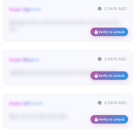
3 DAYS AGO
From: Tap•••••••
Us• co•• •••••• •• •••••• •••• •••••• •••• •••••• •• ••• ••••• •••• ••••
•••• ...
Verify to unlock
3 DAYS AGO
From: Wha•••••
<#• Yo•• •••••• ••••• •••••• ••••• ••••• •••• •••• •••• •••••• ••••••
Verify to unlock
6 DAYS AGO
From: 447••••••••
Ta• •• ••••• •••• •••••• •••••• ••••••
Verify to unlock