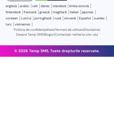
engleză
arabic
ceh
danez
olandeză
limba estonă
finlandeză
franceză
greacă
maghiară
italian
japonez
coreean
Lustrui
portugheză
rusă
slovenă
Español
suedez
turc
vietnamez
Politica de confidențialitate
Termeni de utilizare
Disclaimer
Despre Temp SMS
Bloguri
Contactaţi-ne
Harta site-ului
© 2026 Temp SMS, Toate drepturile rezervate.