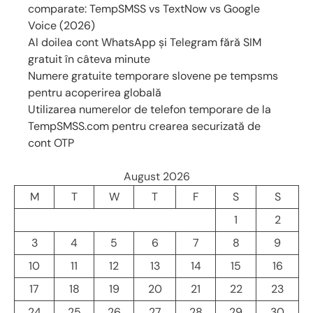
comparate: TempSMSS vs TextNow vs Google
Voice (2026)
Al doilea cont WhatsApp și Telegram fără SIM
gratuit în câteva minute
Numere gratuite temporare slovene pe tempsms
pentru acoperirea globală
Utilizarea numerelor de telefon temporare de la
TempSMSS.com pentru crearea securizată de
cont OTP
August 2026
M
T
W
T
F
S
S
1
2
3
4
5
6
7
8
9
10
11
12
13
14
15
16
17
18
19
20
21
22
23
24
25
26
27
28
29
30