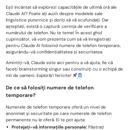
Ești încântat să explorezi capacitățile de ultimă oră ale
Claude AI? Poate ați auzit despre modelele sale
lingvistice puternice și doriți să vă scufundați. Dar
așteptați, există o captură: cerința de verificare a
numărului de telefon. Nu te teme! În acest ghid
cuprinzător, vă vom prezenta cum să vă înregistrați
pentru Claude AI folosind numere de telefon temporare,
asigurându-vă confidențialitatea și securitatea.
Amintiți-vă, Claude este aici pentru a vă ajuta, fie că
faceți brainstorming singur sau construiți cu o echipă de
mii de oameni. Explorări fericite!
De ce să folosiți numere de telefon
temporare?
Numerele de telefon temporare oferă un nivel de
anonimat și securitate pe care numerele de telefon
permanente nu le oferă. Ei te pot ajuta:
Protejați-vă informațiile personale:
Păstrați