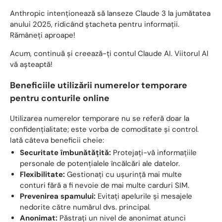
Anthropic intenționează să lanseze Claude 3 la jumătatea
anului 2025, ridicând ștacheta pentru informații.
Rămâneţi aproape!
Acum, continuă și creează-ți contul Claude AI. Viitorul AI
vă așteaptă!
Beneficiile utilizării numerelor temporare
pentru conturile online
Utilizarea numerelor temporare nu se referă doar la
confidențialitate; este vorba de comoditate și control.
Iată câteva beneficii cheie:
Securitate îmbunătățită:
Protejați-vă informațiile
personale de potențialele încălcări ale datelor.
Flexibilitate:
Gestionați cu ușurință mai multe
conturi fără a fi nevoie de mai multe carduri SIM.
Prevenirea spamului:
Evitați apelurile și mesajele
nedorite către numărul dvs. principal.
Anonimat:
Păstrați un nivel de anonimat atunci