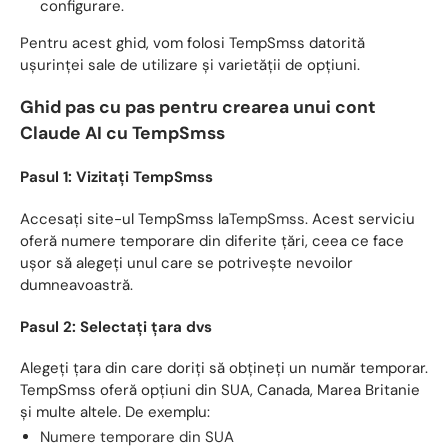
configurare.
Pentru acest ghid, vom folosi TempSmss datorită
ușurinței sale de utilizare și varietății de opțiuni.
Ghid pas cu pas pentru crearea unui cont
Claude AI cu TempSmss
Pasul 1: Vizitați TempSmss
Accesați site-ul TempSmss la
TempSmss
. Acest serviciu
oferă numere temporare din diferite țări, ceea ce face
ușor să alegeți unul care se potrivește nevoilor
dumneavoastră.
Pasul 2: Selectați țara dvs
Alegeți țara din care doriți să obțineți un număr temporar.
TempSmss oferă opțiuni din SUA, Canada, Marea Britanie
și multe altele. De exemplu:
Numere temporare din SUA