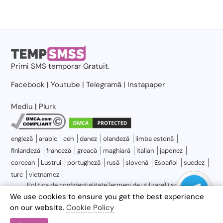
Primi
SMS temporar
Gratuit.
Facebook
|
Youtube
|
Telegramă
|
Instapaper
Mediu
|
Plurk
engleză
arabic
ceh
danez
olandeză
limba estonă
finlandeză
franceză
greacă
maghiară
italian
japonez
coreean
Lustrui
portugheză
rusă
slovenă
Español
suedez
turc
vietnamez
Politica de confidențialitate
Termeni de utilizare
Disclaimer
Despre Temp SMS
Bloguri
Contactaţi-ne
Harta site-ului
We use cookies to ensure you get the best experience
on our website.
Cookie Policy