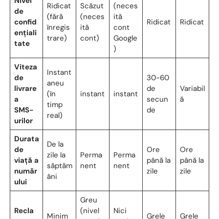
Nivel
Ridicat
Scăzut
(neces
de
(fără
(neces
ită
confid
Ridicat
Ridicat
înregis
ită
cont
ențiali
trare)
cont)
Google
tate
)
Viteza
Instant
de
30-60
aneu
livrare
de
Variabil
(în
instant
instant
a
secun
ă
timp
SMS-
de
real)
urilor
Durata
De la
de
Ore
Ore
zile la
Perma
Perma
viață a
până la
până la
săptăm
nent
nent
număr
zile
zile
âni
ului
Greu
Recla
(nivel
Nici
Minim
Grele
Grele