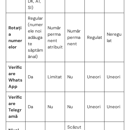
DK, AT,
SI)
Regular
(numer
Rotați
Număr
ele noi
Număr
a
perma
Neregu
adăuga
perma
Regulat
numer
nent
lat
te
nent
elor
atribuit
săptăm
ânal)
Verific
are
Da
Limitat
Nu
Uneori
Uneori
Whats
App
Verific
are
Da
Nu
Nu
Uneori
Uneori
Telegr
amă
Scăzut