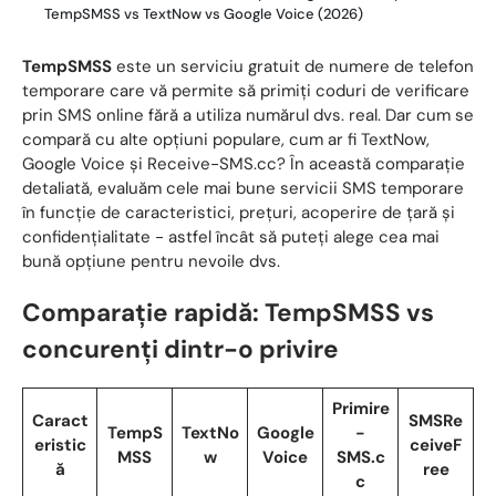
TempSMSS vs TextNow vs Google Voice (2026)
TempSMSS
este un serviciu gratuit de numere de telefon
temporare care vă permite să primiți coduri de verificare
prin SMS online fără a utiliza numărul dvs. real. Dar cum se
compară cu alte opțiuni populare, cum ar fi TextNow,
Google Voice și Receive-SMS.cc? În această comparație
detaliată, evaluăm cele mai bune servicii SMS temporare
în funcție de caracteristici, prețuri, acoperire de țară și
confidențialitate - astfel încât să puteți alege cea mai
bună opțiune pentru nevoile dvs.
Comparație rapidă: TempSMSS vs
concurenți dintr-o privire
Primire
Caract
SMSRe
TempS
TextNo
Google
-
eristic
ceiveF
MSS
w
Voice
SMS.c
ă
ree
c