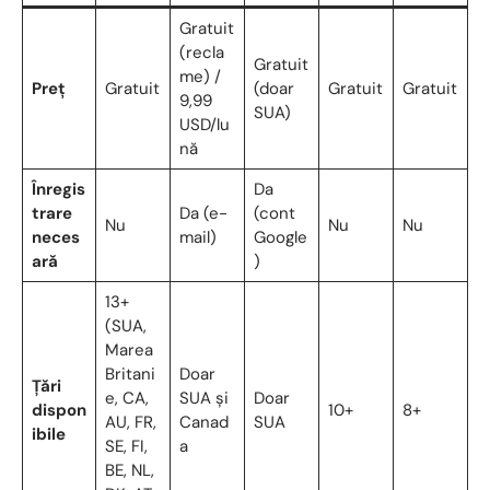
Gratuit
(recla
Gratuit
me) /
Preţ
Gratuit
(doar
Gratuit
Gratuit
9,99
SUA)
USD/lu
nă
Înregis
Da
trare
Da (e-
(cont
Nu
Nu
Nu
neces
mail)
Google
ară
)
13+
(SUA,
Marea
Britani
Doar
Țări
e, CA,
SUA și
Doar
dispon
10+
8+
AU, FR,
Canad
SUA
ibile
SE, FI,
a
BE, NL,