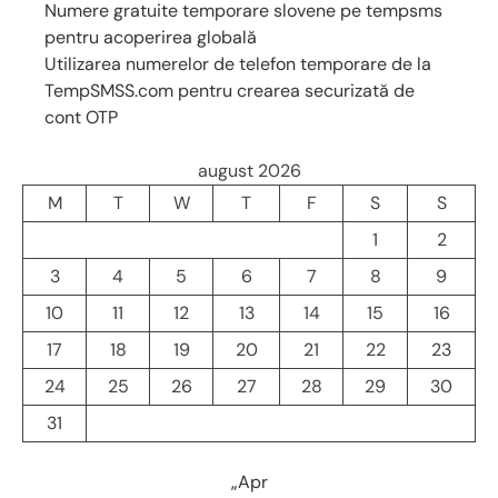
Numere gratuite temporare slovene pe tempsms
pentru acoperirea globală
Utilizarea numerelor de telefon temporare de la
TempSMSS.com pentru crearea securizată de
cont OTP
august 2026
M
T
W
T
F
S
S
1
2
3
4
5
6
7
8
9
10
11
12
13
14
15
16
17
18
19
20
21
22
23
24
25
26
27
28
29
30
31
„Apr