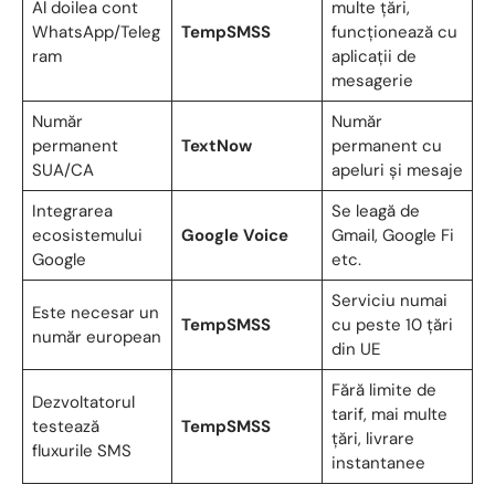
Al doilea cont
multe țări,
WhatsApp/Teleg
TempSMSS
funcționează cu
ram
aplicații de
mesagerie
Număr
Număr
permanent
TextNow
permanent cu
SUA/CA
apeluri și mesaje
Integrarea
Se leagă de
ecosistemului
Google Voice
Gmail, Google Fi
Google
etc.
Serviciu numai
Este necesar un
TempSMSS
cu peste 10 țări
număr european
din UE
Fără limite de
Dezvoltatorul
tarif, mai multe
testează
TempSMSS
țări, livrare
fluxurile SMS
instantanee