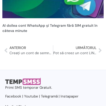
Al doilea cont WhatsApp și Telegram fără SIM gratuit în
câteva minute
ANTERIOR
URMĂTORUL
Creați un cont de semnal cu număr de telefon temporar
Pot să creez un cont LINE fără să-mi verific numărul personal?
Primi
SMS temporar
Gratuit.
Facebook
|
Youtube
|
Telegramă
|
Instapaper