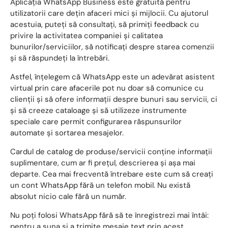
Aplicația WhatsApp Business este gratuită pentru
utilizatorii care dețin afaceri mici și mijlocii. Cu ajutorul
acestuia, puteți să consultați, să primiți feedback cu
privire la activitatea companiei și calitatea
bunurilor/serviciilor, să notificați despre starea comenzii
și să răspundeți la întrebări.
Astfel, înțelegem că WhatsApp este un adevărat asistent
virtual prin care afacerile pot nu doar să comunice cu
clienții și să ofere informații despre bunuri sau servicii, ci
și să creeze cataloage și să utilizeze instrumente
speciale care permit configurarea răspunsurilor
automate și sortarea mesajelor.
Cardul de catalog de produse/servicii conține informații
suplimentare, cum ar fi prețul, descrierea și așa mai
departe. Cea mai frecventă întrebare este cum să creați
un cont WhatsApp fără un telefon mobil. Nu există
absolut nicio cale fără un număr.
Nu poți folosi WhatsApp fără să te înregistrezi mai întâi:
pentru a suna și a trimite mesaje text prin acest