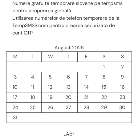
Numere gratuite temporare slovene pe tempsms
pentru acoperirea globală
Utilizarea numerelor de telefon temporare de la
TempSMSS.com pentru crearea securizată de
cont OTP
August 2026
M
T
W
T
F
S
S
1
2
3
4
5
6
7
8
9
10
11
12
13
14
15
16
17
18
19
20
21
22
23
24
25
26
27
28
29
30
31
„Apr