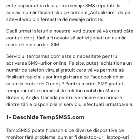
este capacitatea de a primi mesaje SMS repetate la
același număr făcând clic pe butonul „Actualizare” de pe
site-ul web din fereastra de mesaje primite.
Dacă urmați sfaturile noastre, veți putea să vă creați câte
conturi doriți fără a fi nevoie să achiziționați un număr
mare de noi carduri SIM.
Serviciul tempsmss.com este o necesitate pentru
activarea SMS-urilor online. Pe site, puteți achiziționa un
număr de telefon virtual gratuit care vă va permite să
finalizați rapid și ușor înregistrarea pe Facebook chiar
acum la prețul de 0 cenți!! Pentru a primi SMS gratuit
temporar către numărul de telefon mobil din Marea
Britanie, Anglia, Canada pentru verificare sau oricare
dintre țările disponibile în serviciu, efectuați următoarele:
1- Deschide
TempSMSS.com
TempSMSS
poate fi deschis pe diverse dispozitive de
monitor fără probleme, cum ar fi desktop-uri, laptop-uri