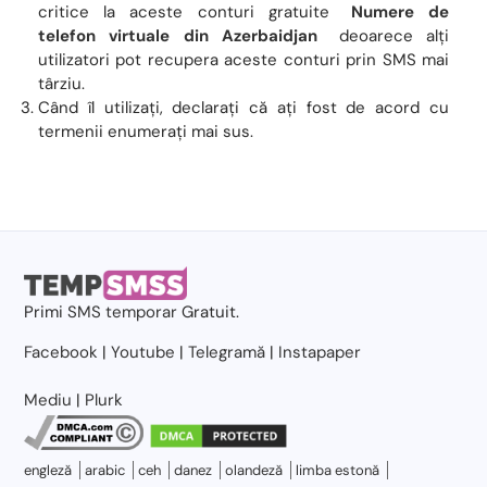
critice la aceste conturi gratuite
Numere de
telefon virtuale din Azerbaidjan
deoarece alți
utilizatori pot recupera aceste conturi prin SMS mai
târziu.
Când îl utilizați, declarați că ați fost de acord cu
termenii enumerați mai sus.
Primi
SMS temporar
Gratuit.
Facebook
|
Youtube
|
Telegramă
|
Instapaper
Mediu
|
Plurk
engleză
arabic
ceh
danez
olandeză
limba estonă