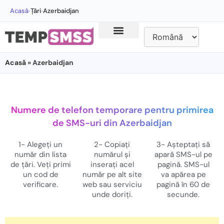
Acasă
›
Țări
›
Azerbaidjan
Acasă
» Azerbaidjan
Numere de telefon temporare pentru primirea
de SMS-uri din Azerbaidjan
1- Alegeți un
2- Copiați
3- Așteptați să
număr din lista
numărul și
apară SMS-ul pe
de țări. Veți primi
inserați acel
pagină. SMS-ul
un cod de
număr pe alt site
va apărea pe
verificare.
web sau serviciu
pagină în 60 de
unde doriți.
secunde.