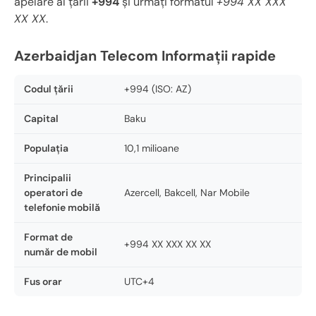
apelare al țării
+994
și urmați formatul
+994 XX XXX
XX XX
.
Azerbaidjan Telecom Informații rapide
Codul țării
+994 (ISO: AZ)
Capital
Baku
Populația
10,1 milioane
Principalii
operatori de
Azercell, Bakcell, Nar Mobile
telefonie mobilă
Format de
+994 XX XXX XX XX
număr de mobil
Fus orar
UTC+4