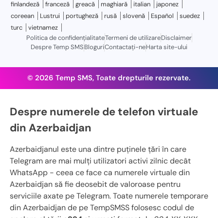
finlandeză
franceză
greacă
maghiară
italian
japonez
coreean
Lustrui
portugheză
rusă
slovenă
Español
suedez
turc
vietnamez
Politica de confidențialitate
Termeni de utilizare
Disclaimer
Despre Temp SMS
Bloguri
Contactaţi-ne
Harta site-ului
© 2026 Temp SMS, Toate drepturile rezervate.
Despre numerele de telefon virtuale
din Azerbaidjan
Azerbaidjanul este una dintre puținele țări în care
Telegram are mai mulți utilizatori activi zilnic decât
WhatsApp - ceea ce face ca numerele virtuale din
Azerbaidjan să fie deosebit de valoroase pentru
serviciile axate pe Telegram. Toate numerele temporare
din Azerbaidjan de pe TempSMSS folosesc codul de