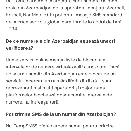
Da. Toate numerele enumerate sunt numere de mobil
reale din Azerbaidjan de la operatori licențiați (Azercell,
Bakcell, Nar Mobile). Ei pot primi mesaje SMS standard
de la orice serviciu global care trimite la codul de țară
+994.
De ce numerele din Azerbaidjan eșuează uneori
verificarea?
Unele servicii online mențin liste de blocuri ale
intervalelor de numere virtuale/VoIP cunoscute. Dacă
un anumit număr din Azerbaidjan este blocat de un
serviciu, încercați un număr diferit din listă - sunt
reprezentați mai mulți operatori și majoritatea
platformelor blochează doar anumite intervale de
numere, nu întreaga țară.
Pot trimite SMS de la un număr din Azerbaidjan?
Nu. TempSMSS oferă numere numai pentru primire —