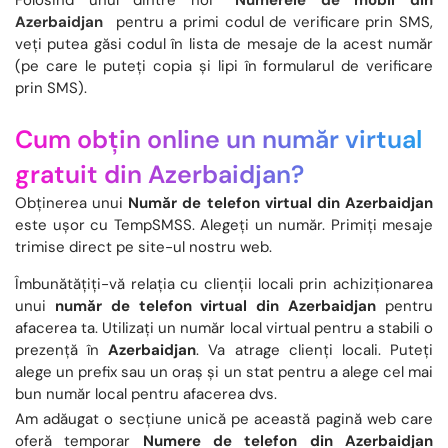
Folosind unul dintre noi
Numerele de mobil din
Azerbaidjan
pentru a primi codul de verificare prin SMS,
veți putea găsi codul în lista de mesaje de la acest număr
(pe care le puteți copia și lipi în formularul de verificare
prin SMS).
Cum obțin online un număr virtual
gratuit din Azerbaidjan?
Obținerea unui
Număr de telefon virtual din Azerbaidjan
este ușor cu TempSMSS. Alegeți un număr. Primiți mesaje
trimise direct pe site-ul nostru web.
Îmbunătățiți-vă relația cu clienții locali prin achiziționarea
unui
număr de telefon virtual din Azerbaidjan
pentru
afacerea ta. Utilizați un număr local virtual pentru a stabili o
prezență în
Azerbaidjan
. Va atrage clienți locali. Puteți
alege un prefix sau un oraș și un stat pentru a alege cel mai
bun număr local pentru afacerea dvs.
Am adăugat o secțiune unică pe această pagină web care
oferă temporar
Numere de telefon din Azerbaidjan