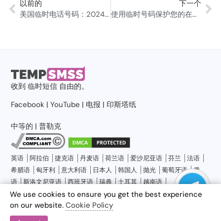
以前的
下一个
美国临时电话号码：2024 年终极指南
使用临时号码保护您的在线状态。
收到
临时短信
自由的。
Facebook
|
YouTube
|
电报
|
印斯塔纸
中等的
|
普勒克
英语
阿拉伯
捷克语
丹麦语
荷兰语
爱沙尼亚语
芬兰
法语
希腊语
匈牙利
意大利语
日本人
韩国人
抛光
葡萄牙语
俄
语
斯洛文尼亚语
西班牙语
瑞典
土耳其
越南语
隐私政策
使用条款
免责声明
关于临时短信
博客
联系我们
网站地图
We use cookies to ensure you get the best experience
on our website.
Cookie Policy