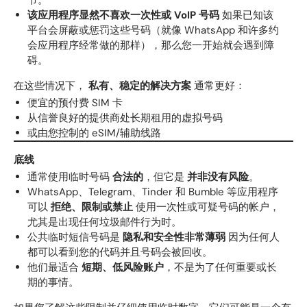
节。
该应用程序显然不喜欢一次性或 VoIP 号码
如果已知该
平台会屏蔽或惩罚这些号码（就像 WhatsApp 和许多约
会应用程序经常做的那样），那么您一开始就会遇到障
碍。
在这些情况下，
私有、稳定的解决方案
通常更好：
便宜的预付费 SIM 卡
从信誉良好的提供商处长期租用的虚拟号码
或由您控制的 eSIM/辅助线路
底线
通常使用临时号码
合法的
，但它是
并非没有风险
。
WhatsApp、Telegram、Tinder 和 Bumble 等应用程序
可以
拒绝、限制或禁止
使用一次性或可疑号码的帐户，
尤其是出现任何垃圾邮件行为时。
公共临时短信号码是
隐私和安全性非常薄弱
因为任何人
都可以看到您的代码并且号码会被回收。
他们最适合
短期、低风险账户
，不是为了任何重要或长
期的事情。