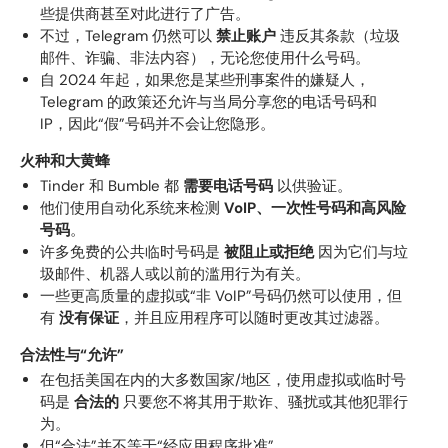
些提供商甚至对此进行了广告。
不过，Telegram 仍然可以
禁止账户
违反其条款（垃圾
邮件、诈骗、非法内容），无论您使用什么号码。
自 2024 年起，如果您是某些刑事案件的嫌疑人，
Telegram 的政策还允许与当局分享您的电话号码和
IP，因此“假”号码并不会让您隐形。
火种和大黄蜂
Tinder 和 Bumble 都
需要电话号码
以供验证。
他们使用自动化系统来检测
VoIP、一次性号码和高风险
号码
。
许多免费的公共临时号码是
被阻止或拒绝
因为它们与垃
圾邮件、机器人或以前的滥用行为有关。
一些更高质量的虚拟或“非 VoIP”号码仍然可以使用，但
有
没有保证
，并且应用程序可以随时更改其过滤器。
合法性与“允许”
在包括美国在内的大多数国家/地区，使用虚拟或临时号
码是
合法的
只要您不将其用于欺诈、骚扰或其他犯罪行
为。
但“合法”并不等于“经应用程序批准”。