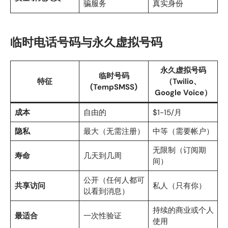
骗服务
真实身份
临时电话号码与永久虚拟号码
永久虚拟号码
临时号码
特征
（Twilio、
(TempSMSS)
Google Voice）
成本
自由的
$1-15/月
隐私
最大（无需注册）
中等（需要帐户）
无限制（订阅期
寿命
几天到几周
间）
公开（任何人都可
共享访问
私人（只有你）
以看到消息）
持续的商业或个人
最适合
一次性验证
使用