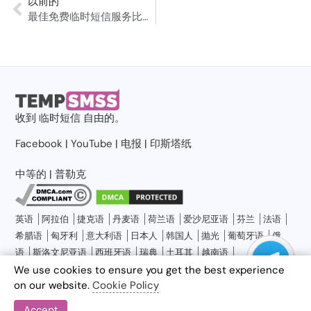
以前的
最佳免费临时短信服务比较：TempSMSS、TextNow 与 Google Voice (2026)
收到
临时短信
自由的。
Facebook
|
YouTube
|
电报
|
印斯塔纸
中等的
|
普勒克
英语
阿拉伯
捷克语
丹麦语
荷兰语
爱沙尼亚语
芬兰
法语
希腊语
匈牙利
意大利语
日本人
韩国人
抛光
葡萄牙语
俄
语
斯洛文尼亚语
西班牙语
瑞典
土耳其
越南语
隐私政策
使用条款
免责声明
关于临时短信
博客
联系我们
网站地图
We use cookies to ensure you get the best experience
on our website.
Cookie Policy
Accept
© 2026 临时短信，保留所有权利。