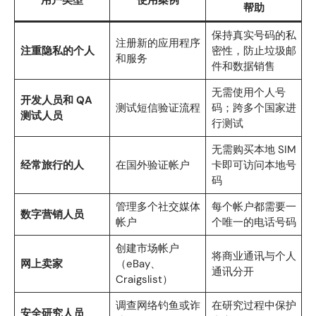
用户类型
使用案例
帮助
保持真实号码的私
注册新的应用程序
注重隐私的个人
密性，防止垃圾邮
和服务
件和数据销售
无需使用个人号
开发人员和 QA
测试短信验证流程
码；跨多个国家进
测试人员
行测试
无需购买本地 SIM
经常旅行的人
在国外验证帐户
卡即可访问本地号
码
管理多个社交媒体
每个帐户都需要一
数字营销人员
帐户
个唯一的电话号码
创建市场帐户
将商业通讯与个人
网上卖家
（eBay、
通讯分开
Craigslist）
调查网络钓鱼或诈
在研究过程中保护
安全研究人员