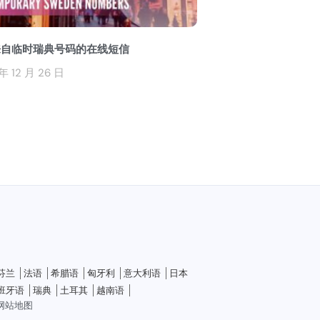
来自临时瑞典号码的在线短信
年 12 月 26 日
芬兰
法语
希腊语
匈牙利
意大利语
日本
班牙语
瑞典
土耳其
越南语
网站地图