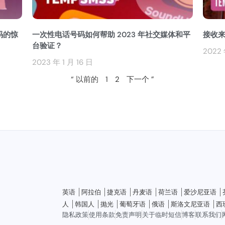
号码的惊
一次性电话号码如何帮助 2023 年社交媒体和平
接收
台验证？
2022 
2023 年 1 月 16 日
“ 以前的
1
2
下一个 ”
英语
阿拉伯
捷克语
丹麦语
荷兰语
爱沙尼亚语
人
韩国人
抛光
葡萄牙语
俄语
斯洛文尼亚语
西
隐私政策
使用条款
免责声明
关于临时短信
博客
联系我们