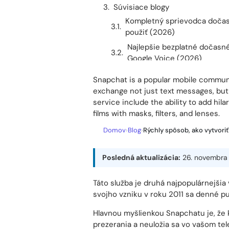
Posledné príspevky
Súvisiace blogy
Snapchat is a popular mobile communic
exchange not just text messages, but 
service include the ability to add hila
films with masks, filters, and lenses.
Domov
›
Blog
›
Rýchly spôsob, ako vytvori
Posledná aktualizácia:
26. novembra
Táto služba je druhá najpopulárnejšia
svojho vzniku v roku 2011 sa denné pu
Hlavnou myšlienkou Snapchatu je, že
prezerania a neuložia sa vo vašom tele
Populárna funkcia „Príbehy“ je zbierka
24 hodinách sa zničia. Používatelia 