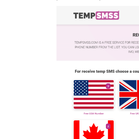
Fast way to Create Snapchat Withou