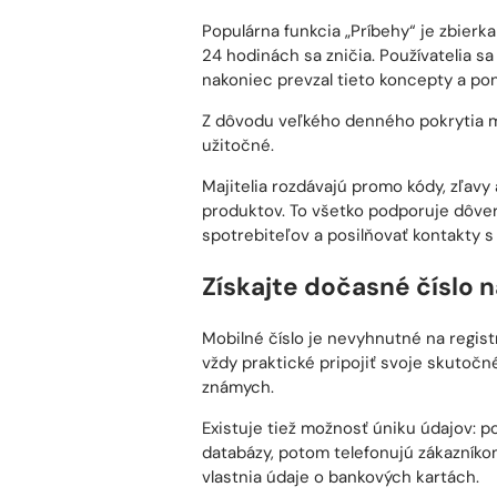
nakoniec prevzal tieto koncepty a pon
Z dôvodu veľkého denného pokrytia m
užitočné.
Majitelia rozdávajú promo kódy, zľav
produktov. To všetko podporuje dôve
spotrebiteľov a posilňovať kontakty s
Získajte dočasné číslo 
Mobilné číslo je nevyhnutné na registr
vždy praktické pripojiť svoje skutočn
známych.
Existuje tiež možnosť úniku údajov: po
databázy, potom telefonujú zákazník
vlastnia údaje o bankových kartách.
Čísla teplôt pomôžu pri riešení tohto 
SIM kartu do smartfónu. Proces over