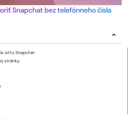
oriť Snapchat bez telefónneho čísla
nie účtu Snapchat
j stránky.
u
íslo