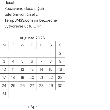
dosah
Používanie dočasných
telefónnych čísel z
TempSMSS.com na bezpečné
vytvorenie účtu OTP
augusta 2026
M
T
W
T
F
S
S
1
2
3
4
5
6
7
8
9
10
11
12
13
14
15
16
17
18
19
20
21
22
23
24
25
26
27
28
29
30
31
« Apr