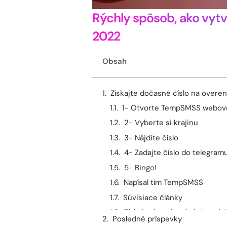
Rýchly spôsob, ako vytv
2022
Obsah
Získajte dočasné číslo na overe
1- Otvorte TempSMSS webove
2- Vyberte si krajinu
3- Nájdite číslo
4- Zadajte číslo do telegram
5- Bingo!
Napísal tím TempSMSS
Súvisiace články
Získajte bezplatné dočasné č