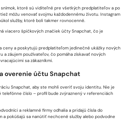
úkol služby, ktoré boli takmer rovnocenné.
á viacero špičkových značiek účty Snapchat, čo je
y a ceny a poskytujú predplatiteľom jedinečné ukážky nových
ru a záujem používateľov, čo pomáha získavať nových
 vracajúcimi sa zákazníkmi.
na overenie účtu Snapchat
áciu Snapchat, aby ste mohli overiť svoju identitu. Nie je
é telefónne číslo – profil bude zvýraznený v referenciách
dvodníci a reklamné firmy odhalia a pridajú čísla do
om a pokúšajú sa nanútiť nechcené služby alebo podvodne
problému. Na používanie týchto čísel nie je potrebné vkladať
enia SMS správ Snapchat je dokončený online.