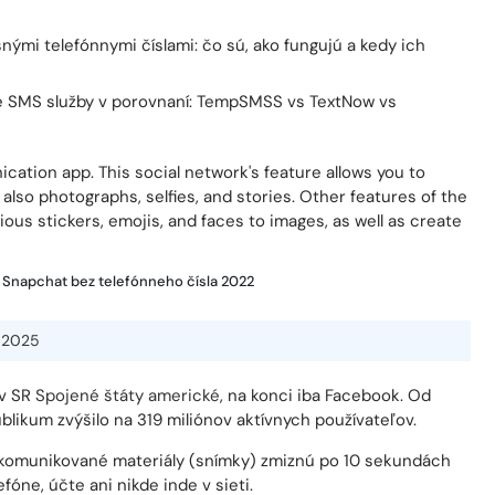
ation app. This social network's feature allows you to
also photographs, selfies, and stories. Other features of the
rious stickers, emojis, and faces to images, as well as create
ť Snapchat bez telefónneho čísla 2022
 2025
 v SR
Spojené štáty americké
, na konci iba Facebook. Od
blikum zvýšilo na 319 miliónov aktívnych používateľov.
 komunikované materiály (snímky) zmiznú po 10 sekundách
fóne, účte ani nikde inde v sieti.
 snímok, ktoré sú viditeľné pre všetkých predplatiteľov a po
sa tiež môžu venovať svojmu každodennému životu.
Instagram