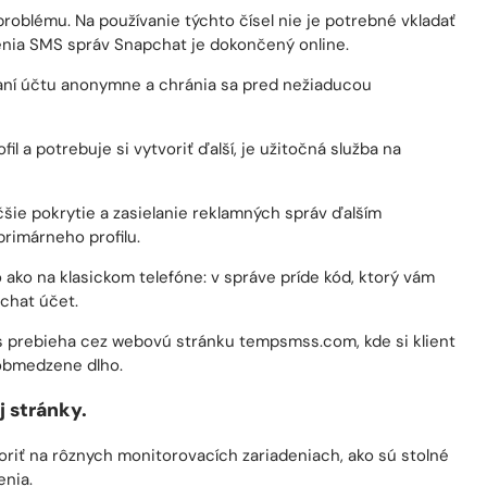
aní účtu anonymne a chránia sa pred nežiaducou
l a potrebuje si vytvoriť ďalší, je užitočná služba na
šie pokrytie a zasielanie reklamných správ ďalším
primárneho profilu.
 ako na klasickom telefóne: v správe príde kód, ktorý vám
chat účet.
ces prebieha cez webovú stránku tempsmss.com, kde si klient
eobmedzene dlho.
 stránky.
iť na rôznych monitorovacích zariadeniach, ako sú stolné
enia.