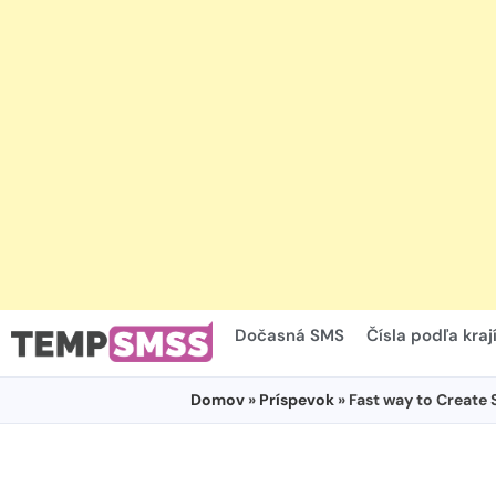
Dočasná SMS
Čísla podľa kraj
Domov
»
Príspevok
» Fast way to Creat