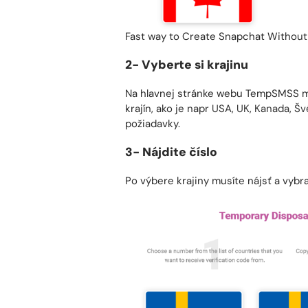
2- Vyberte si krajinu
Na hlavnej stránke webu TempSMSS môž
krajín, ako je napr
USA
,
UK
,
Kanada
,
Šv
požiadavky.
3- Nájdite číslo
Po výbere krajiny musíte nájsť a vybra