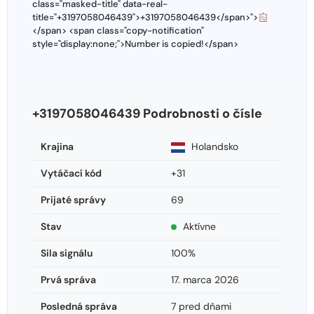
class="masked-title" data-real-
title="+3197058046439">+3197058046439</span>">
</span> <span class="copy-notification"
style="display:none;">Number is copied!</span>
+3197058046439 Podrobnosti o čísle
Krajina
Holandsko
Vytáčací kód
+31
Prijaté správy
69
Stav
Aktívne
Sila signálu
100%
Prvá správa
17. marca 2026
Posledná správa
7 pred dňami