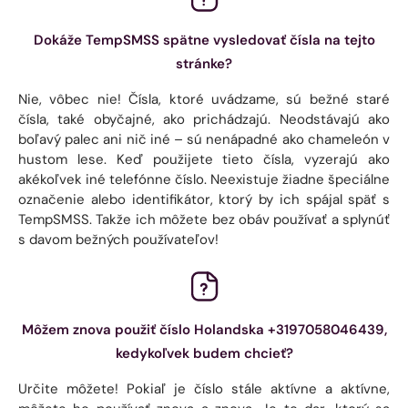
Dokáže TempSMSS spätne vysledovať čísla na tejto
stránke?
Nie, vôbec nie! Čísla, ktoré uvádzame, sú bežné staré
čísla, také obyčajné, ako prichádzajú. Neodstávajú ako
boľavý palec ani nič iné – sú nenápadné ako chameleón v
hustom lese. Keď použijete tieto čísla, vyzerajú ako
akékoľvek iné telefónne číslo. Neexistuje žiadne špeciálne
označenie alebo identifikátor, ktorý by ich spájal späť s
TempSMSS. Takže ich môžete bez obáv používať a splynúť
s davom bežných používateľov!
Môžem znova použiť číslo Holandska +3197058046439,
kedykoľvek budem chcieť?
Určite môžete! Pokiaľ je číslo stále aktívne a aktívne,