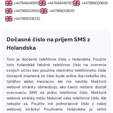
+447848446815
+447848446787
+447988009638
+447988009563
+447988008519
+447988008232
Dočasné číslo na príjem SMS z
Holandska
Toto je dočasné telefónne číslo z Holandska. Použite
toto holandské falošné telefónne číslo na overenie
svojich účtov bez použitia vlastného telefónneho čísla.
Dočasné znamená, že číslo bude online iba niekoľko dní,
týždňov alebo mesiacov, ale nie navždy. Niektoré
webové stránky obmedzujú, ako často môžete dostať
overovaciu SMS na jedno telefónne číslo. Niektoré
webové stránky môžu blokovať vaše telefónne číslo. Ale
nebojte sa. Použite iné jednorazové číslo z našej
webovej stránky! Používanie Holandska je veľmi