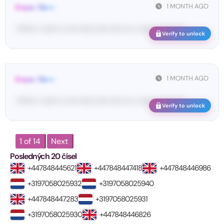
1 MONTH AGO
From: Tik•••
<T••••• • •••••• •• •••• •••••• ••••• ••••• ••• • •••••• •• •••• •••• ...
Verify to unlock
1 MONTH AGO
From: Tik•••
<T••••• • •••••• •• •••• •••••• ••••• ••••• ••• • •••••• •• •••• •••• ...
Verify to unlock
1 of 14
Next
Posledných 20 čísel
+447848445621
+447848447418
+447848446986
+3197058025932
+3197058025940
+447848447283
+3197058025931
+3197058025930
+447848446826