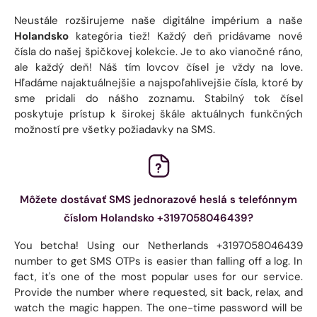
Neustále rozširujeme naše digitálne impérium a naše
Holandsko
kategória tiež! Každý deň pridávame nové
čísla do našej špičkovej kolekcie. Je to ako vianočné ráno,
ale každý deň! Náš tím lovcov čísel je vždy na love.
Hľadáme najaktuálnejšie a najspoľahlivejšie čísla, ktoré by
sme pridali do nášho zoznamu. Stabilný tok čísel
poskytuje prístup k širokej škále aktuálnych funkčných
možností pre všetky požiadavky na SMS.
Môžete dostávať SMS jednorazové heslá s telefónnym
číslom Holandsko +3197058046439?
You betcha! Using our Netherlands +3197058046439
number to get SMS OTPs is easier than falling off a log. In
fact, it's one of the most popular uses for our service.
Provide the number where requested, sit back, relax, and
watch the magic happen. The one-time password will be