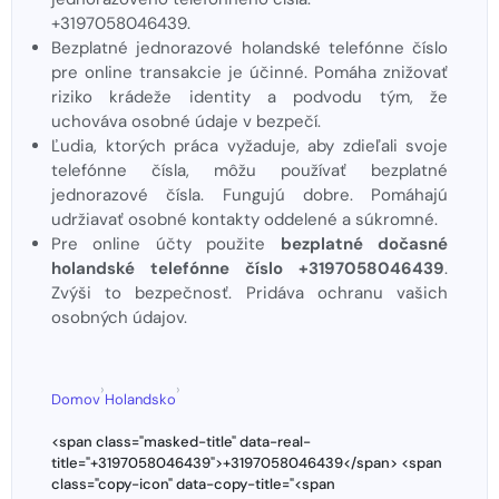
+3197058046439.
Bezplatné jednorazové holandské telefónne číslo
pre online transakcie je účinné. Pomáha znižovať
riziko krádeže identity a podvodu tým, že
uchováva osobné údaje v bezpečí.
Ľudia, ktorých práca vyžaduje, aby zdieľali svoje
telefónne čísla, môžu používať bezplatné
jednorazové čísla. Fungujú dobre. Pomáhajú
udržiavať osobné kontakty oddelené a súkromné.
Pre online účty použite
bezplatné dočasné
holandské telefónne číslo +3197058046439
.
Zvýši to bezpečnosť. Pridáva ochranu vašich
osobných údajov.
›
›
Domov
Holandsko
<span class="masked-title" data-real-
title="+3197058046439">+3197058046439</span> <span
class="copy-icon" data-copy-title="<span