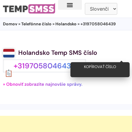
Domov
»
Telefónne číslo
»
Holandsko
» +3197058046439
Holandsko Temp SMS číslo
+3197058046439
KOPÍROVAŤ ČÍSLO
» Obnoviť zobrazíte najnovšie správy.