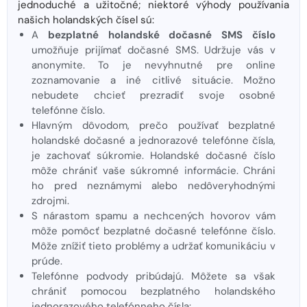
jednoduché a užitočné; niektoré výhody používania
našich holandských čísel sú:
A
bezplatné holandské dočasné SMS číslo
umožňuje prijímať dočasné SMS. Udržuje vás v
anonymite. To je nevyhnutné pre online
zoznamovanie a iné citlivé situácie. Možno
nebudete chcieť prezradiť svoje osobné
telefónne číslo.
Hlavným dôvodom, prečo používať bezplatné
holandské dočasné a jednorazové telefónne čísla,
je zachovať súkromie. Holandské dočasné číslo
môže chrániť vaše súkromné ​​informácie. Chráni
ho pred neznámymi alebo nedôveryhodnými
zdrojmi.
S nárastom spamu a nechcených hovorov vám
môže pomôcť bezplatné dočasné telefónne číslo.
Môže znížiť tieto problémy a udržať komunikáciu v
prúde.
Telefónne podvody pribúdajú. Môžete sa však
chrániť pomocou bezplatného holandského
jednorazového telefónneho čísla: