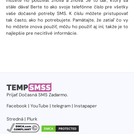
môžete ho používať znova a znova. Je to dar, ktorý sa
stále dáva! Berte to ako svoje telefónne číslo pre všetky
vaše dočasné potreby SMS. K číslu môžete pristupovať
tak často, ako ho potrebujete. Pamätajte, že zatiaľ čo vy
ho môžete znova použiť, môžu ho použiť aj iní, takže je to
najlepšie pre necitlivé informácie.
Prijať
Dočasná SMS
Zadarmo.
Facebook
|
YouTube
|
telegram
|
Instapaper
Stredná
|
Plurk