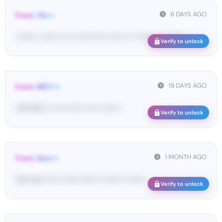
6 DAYS AGO
From: Tik•••
<T••••• • •••••• •• •••• •••••• ••••• ••••• ••• • •••••• •• •••• •••• ...
Verify to unlock
19 DAYS AGO
From: MET••••
<#• 45••• •• •••• •••••• •••• ••• ••••••
Verify to unlock
1 MONTH AGO
From: Goo•••
Tw••• ko• •••••• •••••• •••••• ••• •••••• •• ••••••
Verify to unlock