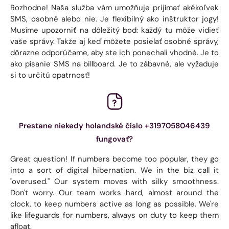
Rozhodne! Naša služba vám umožňuje prijímať akékoľvek
SMS, osobné alebo nie. Je flexibilný ako inštruktor jogy!
Musíme upozorniť na dôležitý bod: každý tu môže vidieť
vaše správy. Takže aj keď môžete posielať osobné správy,
dôrazne odporúčame, aby ste ich ponechali vhodné. Je to
ako písanie SMS na billboard. Je to zábavné, ale vyžaduje
si to určitú opatrnosť!
Prestane niekedy holandské číslo +3197058046439
fungovať?
Great question! If numbers become too popular, they go
into a sort of digital hibernation. We in the biz call it
"overused." Our system moves with silky smoothness.
Don't worry. Our team works hard, almost around the
clock, to keep numbers active as long as possible. We're
like lifeguards for numbers, always on duty to keep them
afloat.