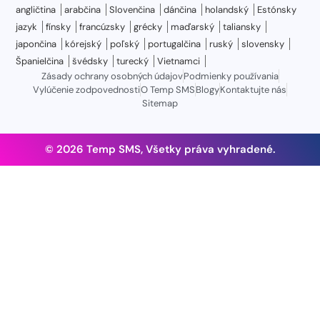
angličtina
arabčina
Slovenčina
dánčina
holandský
Estónsky
jazyk
fínsky
francúzsky
grécky
maďarský
taliansky
japončina
kórejský
poľský
portugalčina
ruský
slovensky
Španielčina
švédsky
turecký
Vietnamci
Zásady ochrany osobných údajov
Podmienky používania
Vylúčenie zodpovednosti
O Temp SMS
Blogy
Kontaktujte nás
Sitemap
© 2026 Temp SMS, Všetky práva vyhradené.