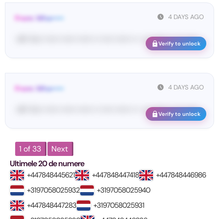
4 DAYS AGO
From: Wha•••••
<#• Yo•• •••••• •••••• •••••• •• ••••• •••••• •• • ••• •••••• •• ••• ••••• ...
Verify to unlock
4 DAYS AGO
From: Wha•••••
<#• Yo•• •••••• •••••• •••••• •• ••••• •••••• •• • ••• •••••• •• ••• ••••• ...
Verify to unlock
1 of 33
Next
Ultimele 20 de numere
+447848445621
+447848447418
+447848446986
+3197058025932
+3197058025940
+447848447283
+3197058025931