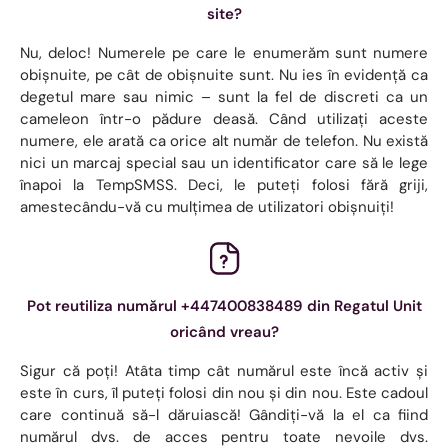
site?
Nu, deloc! Numerele pe care le enumerăm sunt numere
obișnuite, pe cât de obișnuite sunt. Nu ies în evidență ca
degetul mare sau nimic – sunt la fel de discreti ca un
cameleon într-o pădure deasă. Când utilizați aceste
numere, ele arată ca orice alt număr de telefon. Nu există
nici un marcaj special sau un identificator care să le lege
înapoi la TempSMSS. Deci, le puteți folosi fără griji,
amestecându-vă cu mulțimea de utilizatori obișnuiți!
Pot reutiliza numărul +447400838489 din Regatul Unit
oricând vreau?
Sigur că poți! Atâta timp cât numărul este încă activ și
este în curs, îl puteți folosi din nou și din nou. Este cadoul
care continuă să-l dăruiască! Gândiți-vă la el ca fiind
numărul dvs. de acces pentru toate nevoile dvs.