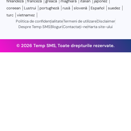
finlandeză
franceză
greacă
maghiară
italian
japonez
coreean
Lustrui
portugheză
rusă
slovenă
Español
suedez
turc
vietnamez
Politica de confidențialitate
Termeni de utilizare
Disclaimer
Despre Temp SMS
Bloguri
Contactaţi-ne
Harta site-ului
© 2026 Temp SMS, Toate drepturile rezervate.