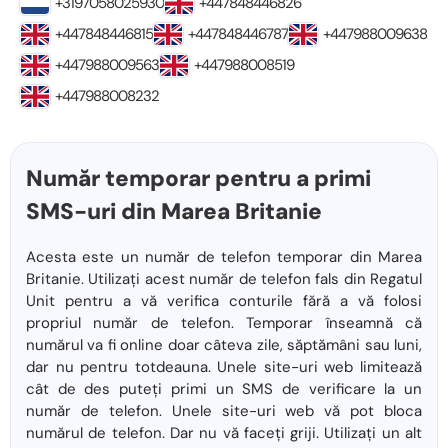
+3197058025930
+447848446826
+447848446815
+447848446787
+447988009638
+447988009563
+447988008519
+447988008232
Număr temporar pentru a primi
SMS-uri din Marea Britanie
Acesta este un număr de telefon temporar din Marea
Britanie. Utilizați acest număr de telefon fals din Regatul
Unit pentru a vă verifica conturile fără a vă folosi
propriul număr de telefon. Temporar înseamnă că
numărul va fi online doar câteva zile, săptămâni sau luni,
dar nu pentru totdeauna. Unele site-uri web limitează
cât de des puteți primi un SMS de verificare la un
număr de telefon. Unele site-uri web vă pot bloca
numărul de telefon. Dar nu vă faceți griji. Utilizați un alt