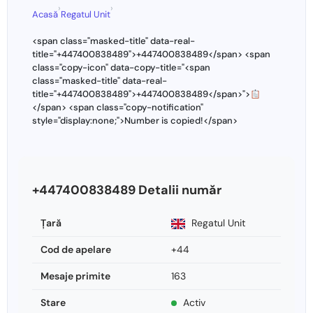
›
›
Acasă
Regatul Unit
<span class="masked-title" data-real-
title="+447400838489">+447400838489</span> <span
class="copy-icon" data-copy-title="<span
class="masked-title" data-real-
title="+447400838489">+447400838489</span>">
</span> <span class="copy-notification"
style="display:none;">Number is copied!</span>
+447400838489 Detalii număr
Ţară
Regatul Unit
Cod de apelare
+44
Mesaje primite
163
Stare
Activ