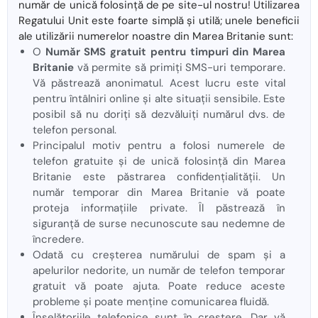
număr de unică folosință de pe site-ul nostru! Utilizarea
Regatului Unit este foarte simplă și utilă; unele beneficii
ale utilizării numerelor noastre din Marea Britanie sunt:
O
Număr SMS gratuit pentru timpuri din Marea
Britanie
vă permite să primiți SMS-uri temporare.
Vă păstrează anonimatul. Acest lucru este vital
pentru întâlniri online și alte situații sensibile. Este
posibil să nu doriți să dezvăluiți numărul dvs. de
telefon personal.
Principalul motiv pentru a folosi numerele de
telefon gratuite și de unică folosință din Marea
Britanie este păstrarea confidențialității. Un
număr temporar din Marea Britanie vă poate
proteja informațiile private. Îl păstrează în
siguranță de surse necunoscute sau nedemne de
încredere.
Odată cu creșterea numărului de spam și a
apelurilor nedorite, un număr de telefon temporar
gratuit vă poate ajuta. Poate reduce aceste
probleme și poate menține comunicarea fluidă.
Înșelătoriile telefonice sunt în creștere. Dar vă