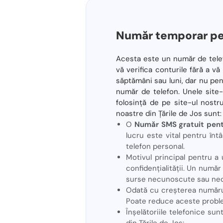
Număr temporar pen
Acesta este un număr de telefo
vă verifica conturile fără a v
săptămâni sau luni, dar nu pen
număr de telefon. Unele site-u
folosință de pe site-ul nostru!
noastre din Țările de Jos sunt:
O
Număr SMS gratuit pentr
lucru este vital pentru întâ
telefon personal.
Motivul principal pentru a 
confidențialității. Un număr
surse necunoscute sau ne
Odată cu creșterea numărul
Poate reduce aceste proble
Înșelătoriile telefonice su
din Țările de Jos: