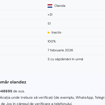
Olanda
+31
51
Inactiv
100%
7 februarie 2026
3 cu săptămâni în urmă
număr olandez
048695
de sus.
licația unde trebuie să verificați (de exemplu, WhatsApp, Telegr
 de Jos în câmpul de verificare a telefonului.