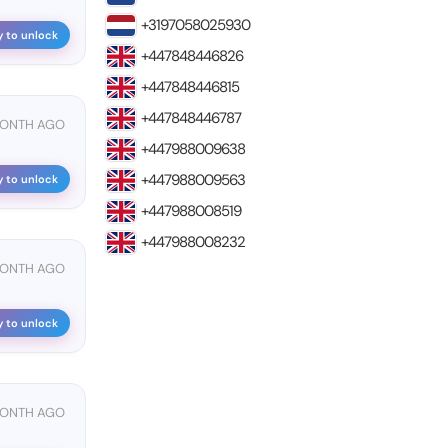
+3197058025930
y to unlock
+447848446826
+447848446815
+447848446787
MONTH AGO
+447988009638
+447988009563
y to unlock
+447988008519
+447988008232
MONTH AGO
y to unlock
MONTH AGO