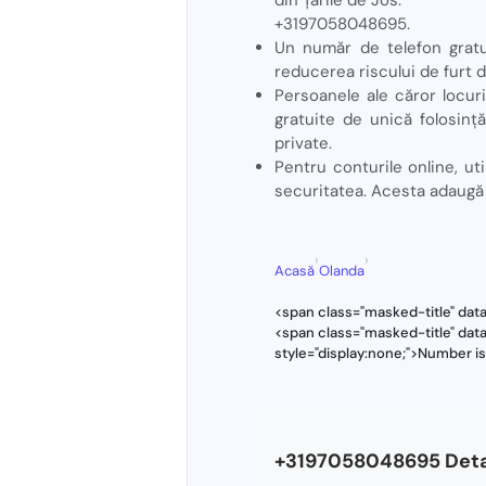
+3197058048695.
Un număr de telefon gratui
reducerea riscului de furt d
Persoanele ale căror locur
gratuite de unică folosinț
private.
Pentru conturile online, uti
securitatea. Acesta adaugă 
›
›
Acasă
Olanda
<span class="masked-title" da
<span class="masked-title" da
style="display:none;">Number i
+3197058048695 Deta