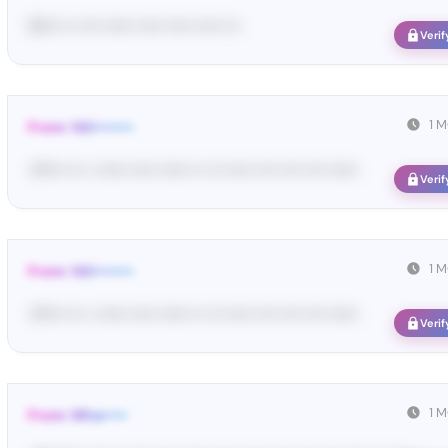
31•••• •• •••• •••••• ••••• ••••• ••••• •••
Verif
1 
From: 142••••••••
<P•••• ••• • •••••• ••••• •••••• •• ••• ••••• •••• •••• •••• ••••••
Verif
1 
From: 142••••••••
<P•••• ••• • •••••• ••••• •••••• •• ••• ••••• •••• •••• •••• ••••••
Verif
1 
From: Wha•••••