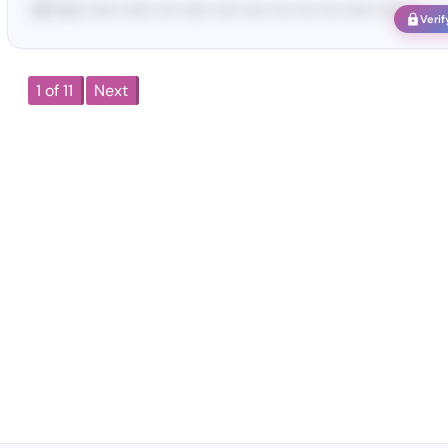
<#• Yo•• •••••• •••••• •••• •••••• ••••• ••••• •••• •••• •••• •••••• •••••• •
Verif
1 of 11
Next