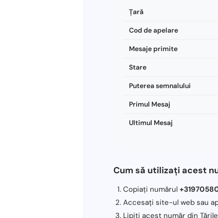
Ţară
Cod de apelare
Mesaje primite
Stare
Puterea semnalului
Primul Mesaj
Ultimul Mesaj
Cum să utilizați acest 
Copiați numărul
+3197058
Accesați site-ul web sau ap
Lipiți acest număr din Țările