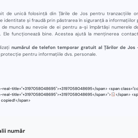
t de unică folosință din Țările de Jos pentru tranzacțiile onl
e identitate și fraudă prin păstrarea în siguranță a informațiilor
i de muncă au nevoie de ei pentru a-și împărtăși numerele d
ă. Ele funcționează bine. Acestea ajută la menținerea contac
lizați
numărul de telefon temporar gratuit al Țărilor de J
protecție pentru informațiile dvs. personale.
ta-real-title="+3197058048695">+3197058048695</span> <span class="cop
ta-real-title="+3197058048695">+3197058048695</span>">
</span> <sp
s copied!</span>
lii număr