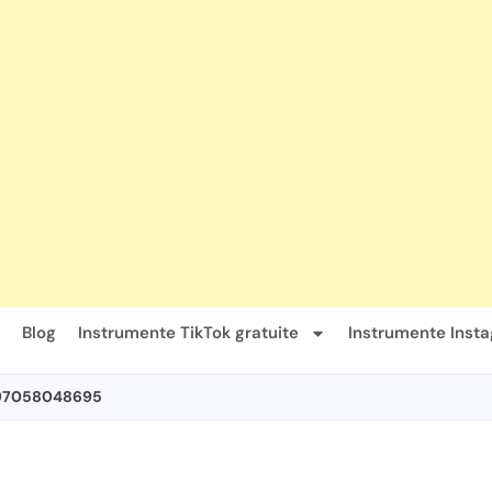
Blog
Instrumente TikTok gratuite
Instrumente Insta
197058048695