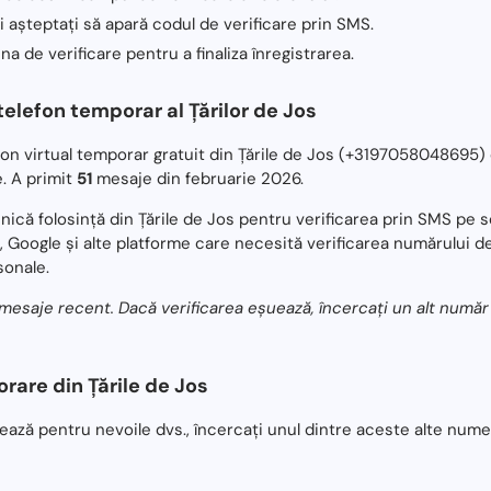
i așteptați să apară codul de verificare prin SMS.
na de verificare pentru a finaliza înregistrarea.
elefon temporar al Țărilor de Jos
on virtual temporar gratuit din Țările de Jos (+3197058048695
. A primit
51
mesaje din februarie 2026.
unică folosință din Țările de Jos pentru verificarea prin SMS pe
 Google și alte platforme care necesită verificarea numărului d
sonale.
esaje recent. Dacă verificarea eșuează, încercați un alt număr ac
are din Țările de Jos
ză pentru nevoile dvs., încercați unul dintre aceste alte numere