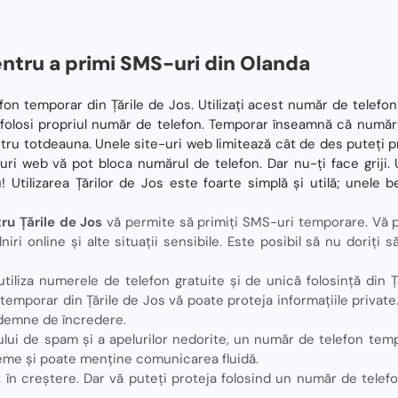
tru a primi SMS-uri din Olanda
n temporar din Țările de Jos. Utilizați acest număr de telefon 
ă folosi propriul număr de telefon. Temporar înseamnă că numărul
tru totdeauna. Unele site-uri web limitează cât de des puteți p
ri web vă pot bloca numărul de telefon. Dar nu-ți face griji. 
 Utilizarea Țărilor de Jos este foarte simplă și utilă; unele be
u Țările de Jos
vă permite să primiți SMS-uri temporare. Vă 
lniri online și alte situații sensibile. Este posibil să nu doriți 
utiliza numerele de telefon gratuite și de unică folosință din 
 temporar din Țările de Jos vă poate proteja informațiile private.
demne de încredere.
ui de spam și a apelurilor nedorite, un număr de telefon tempo
me și poate menține comunicarea fluidă.
nt în creștere. Dar vă puteți proteja folosind un număr de telefo