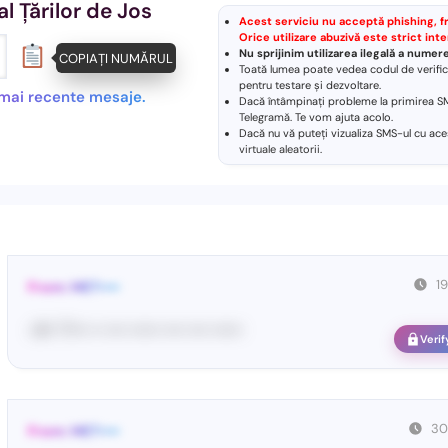
 Țărilor de Jos
Acest serviciu nu acceptă phishing, frau
Orice utilizare abuzivă este strict inte
Nu sprijinim utilizarea ilegală a nume
COPIAȚI NUMĂRUL
Toată lumea poate vedea codul de verifica
pentru testare și dezvoltare.
e mai recente mesaje.
Dacă întâmpinați probleme la primirea SM
Telegramă
. Te vom ajuta acolo.
Dacă nu vă puteți vizualiza SMS-ul cu ace
virtuale aleatorii
.
1
From: MET••••
<#• 77••• •• •••• •••••• •••• •••• ••••••
Verif
30
From: MET••••