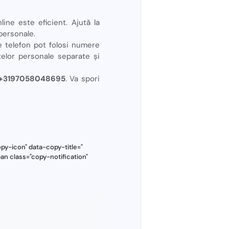
ine este eficient. Ajută la
 personale.
e telefon pot folosi numere
telor personale separate și
os +3197058048695
. Va spori
y-icon" data-copy-title="
an class="copy-notification"