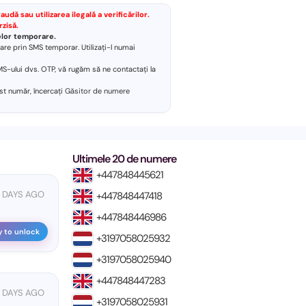
dă sau utilizarea ilegală a verificărilor.
rzisă.
relor temporare.
re prin SMS temporar. Utilizați-l numai
S-ului dvs. OTP, vă rugăm să ne contactați la
st număr, încercați
Găsitor de numere
Ultimele 20 de numere
+447848445621
9 DAYS AGO
+447848447418
+447848446986
y to unlock
+3197058025932
+3197058025940
+447848447283
 DAYS AGO
+3197058025931