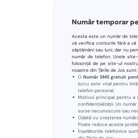
Număr temporar pen
Acesta este un număr de telefo
vă verifica conturile fără a v
săptămâni sau luni, dar nu pen
număr de telefon. Unele site-u
folosință de pe site-ul nostru!
noastre din Țările de Jos sunt:
O
Număr SMS gratuit pentr
lucru este vital pentru întâ
telefon personal.
Motivul principal pentru a 
confidențialității. Un număr
surse necunoscute sau ne
Odată cu creșterea numărul
Poate reduce aceste proble
Înșelătoriile telefonice su
din Țările de Jos: