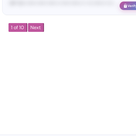
<#• Yo•• •••••• •••••• •••••• •• ••••• •••••• •• • ••• •••••• •• ••• ...
Verif
1 of 10
Next