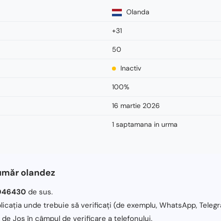
Olanda
+31
50
Inactiv
100%
16 martie 2026
1 saptamana in urma
număr olandez
046430
de sus.
licația unde trebuie să verificați (de exemplu, WhatsApp, Telegr
 de Jos în câmpul de verificare a telefonului.