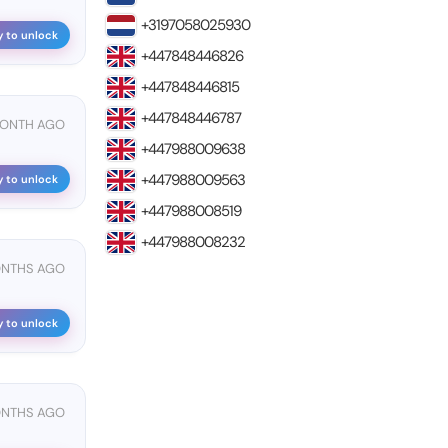
+3197058025930
y to unlock
+447848446826
+447848446815
+447848446787
MONTH AGO
+447988009638
+447988009563
y to unlock
+447988008519
+447988008232
ONTHS AGO
y to unlock
ONTHS AGO