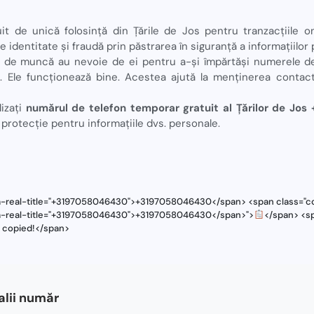
t de unică folosință din Țările de Jos pentru tranzacțiile onl
e identitate și fraudă prin păstrarea în siguranță a informațiilor
i de muncă au nevoie de ei pentru a-și împărtăși numerele d
ă. Ele funcționează bine. Acestea ajută la menținerea contac
lizați
numărul de telefon temporar gratuit al Țărilor de J
protecție pentru informațiile dvs. personale.
ta-real-title="+3197058046430">+3197058046430</span> <span class="cop
ta-real-title="+3197058046430">+3197058046430</span>">
</span> <sp
s copied!</span>
lii număr