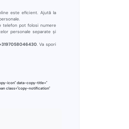
ine este eficient. Ajută la
 personale.
e telefon pot folosi numere
telor personale separate și
os +3197058046430
. Va spori
y-icon" data-copy-title="
an class="copy-notification"