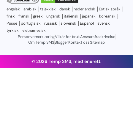
engelsk
arabisk
tsjekkisk
dansk
nederlandsk
Estisk språk
finsk
fransk
gresk
ungarsk
italiensk
japansk
koreansk
Pusse
portugisisk
russisk
slovensk
Español
svensk
tyrkisk
vietnamesisk
Personvernerklæring
Vilkår for bruk
Ansvarsfraskrivelse
Om Temp SMS
Blogger
Kontakt oss
Sitemap
© 2026 Temp SMS, med enerett.