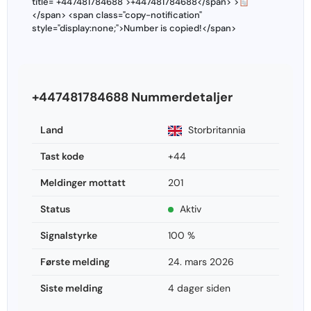
title="+447481784688">+447481784688</span>">
</span> <span class="copy-notification"
style="display:none;">Number is copied!</span>
+447481784688 Nummerdetaljer
Land
Storbritannia
Tast kode
+44
Meldinger mottatt
201
Status
Aktiv
Signalstyrke
100 %
Første melding
24. mars 2026
Siste melding
4 dager siden