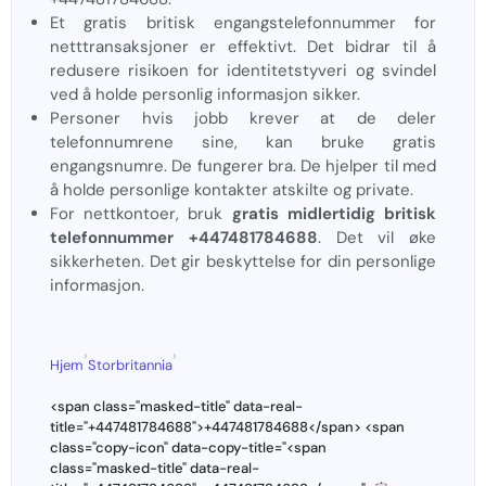
Et gratis britisk engangstelefonnummer for
netttransaksjoner er effektivt. Det bidrar til å
redusere risikoen for identitetstyveri og svindel
ved å holde personlig informasjon sikker.
Personer hvis jobb krever at de deler
telefonnumrene sine, kan bruke gratis
engangsnumre. De fungerer bra. De hjelper til med
å holde personlige kontakter atskilte og private.
For nettkontoer, bruk
gratis midlertidig britisk
telefonnummer +447481784688
. Det vil øke
sikkerheten. Det gir beskyttelse for din personlige
informasjon.
›
›
Hjem
Storbritannia
<span class="masked-title" data-real-
title="+447481784688">+447481784688</span> <span
class="copy-icon" data-copy-title="<span
class="masked-title" data-real-