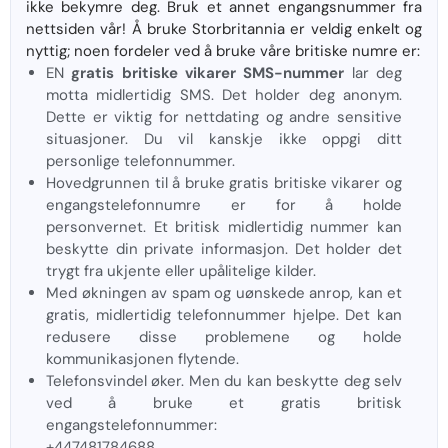
ikke bekymre deg. Bruk et annet engangsnummer fra
nettsiden vår! Å bruke Storbritannia er veldig enkelt og
nyttig; noen fordeler ved å bruke våre britiske numre er:
EN
gratis britiske vikarer SMS-nummer
lar deg
motta midlertidig SMS. Det holder deg anonym.
Dette er viktig for nettdating og andre sensitive
situasjoner. Du vil kanskje ikke oppgi ditt
personlige telefonnummer.
Hovedgrunnen til å bruke gratis britiske vikarer og
engangstelefonnumre er for å holde
personvernet. Et britisk midlertidig nummer kan
beskytte din private informasjon. Det holder det
trygt fra ukjente eller upålitelige kilder.
Med økningen av spam og uønskede anrop, kan et
gratis, midlertidig telefonnummer hjelpe. Det kan
redusere disse problemene og holde
kommunikasjonen flytende.
Telefonsvindel øker. Men du kan beskytte deg selv
ved å bruke et gratis britisk
engangstelefonnummer:
+447481784688.