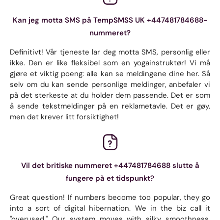
Kan jeg motta SMS på TempSMSS UK +447481784688-
nummeret?
Definitivt! Vår tjeneste lar deg motta SMS, personlig eller
ikke. Den er like fleksibel som en yogainstruktør! Vi må
gjøre et viktig poeng: alle kan se meldingene dine her. Så
selv om du kan sende personlige meldinger, anbefaler vi
på det sterkeste at du holder dem passende. Det er som
å sende tekstmeldinger på en reklametavle. Det er gøy,
men det krever litt forsiktighet!
Vil det britiske nummeret +447481784688 slutte å
fungere på et tidspunkt?
Great question! If numbers become too popular, they go
into a sort of digital hibernation. We in the biz call it
"overused." Our system moves with silky smoothness.