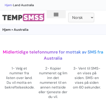
Hjem
›
Land
›
Australia
Hjem
» Australia
Midlertidige telefonnumre for mottak av SMS fra
Australia
1- Velg et
2- Kopier
3- Vent til SMS-
nummer fra
nummeret og lim
en vises på
listen over land.
inn det
siden. SMS-en
Du vil motta en
nummeret til en
vises på siden
bekreftelseskode.
annen nettside
om 60 sekunder.
eller tjeneste der
du vil.