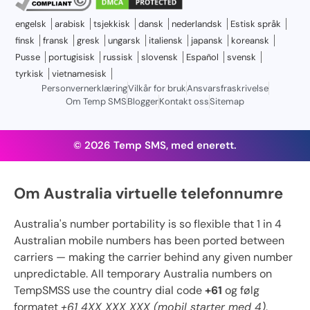
engelsk
arabisk
tsjekkisk
dansk
nederlandsk
Estisk språk
finsk
fransk
gresk
ungarsk
italiensk
japansk
koreansk
Pusse
portugisisk
russisk
slovensk
Español
svensk
tyrkisk
vietnamesisk
Personvernerklæring
Vilkår for bruk
Ansvarsfraskrivelse
Om Temp SMS
Blogger
Kontakt oss
Sitemap
© 2026 Temp SMS, med enerett.
Om Australia virtuelle telefonnumre
Australia's number portability is so flexible that 1 in 4
Australian mobile numbers has been ported between
carriers — making the carrier behind any given number
unpredictable. All temporary Australia numbers on
TempSMSS use the country dial code
+61
og følg
formatet
+61 4XX XXX XXX (mobil starter med 4)
.