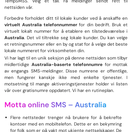
TempSMSS. Velg et tall. Få meldinger sendt rett til
nettsiden vår.
Forbedre forholdet ditt til lokale kunder ved å anskaffe en
virtuelt Australia telefonnummer
for din bedrift. Bruk et
virtuelt lokalt nummer for å etablere en tilstedeværelse i
Australia
. Det vil tiltrekke seg lokale kunder. Du kan velge
et retningsnummer eller en by og stat for å velge det beste
lokale nummeret for virksomheten din.
Vi har lagt til en unik seksjon på denne nettsiden som tilbyr
midlertidige
Australia-baserte telefonnumre
for mottak
av engangs SMS-meldinger. Disse numrene er offentlige,
men fungerer kanskje ikke med enkelte tjenester. I
motsetning til mange aktiveringstjenester holder vi listen
vår over gratisnumre oppdatert. Vi har en rutineplan.
Motta online SMS –
Australia
Flere nettsteder trenger nå brukere for å bekrefte
kontoer med en mobiltelefon. Dette er en bekymring
for folk som er på vakt mot ukjente nettselskaper. De