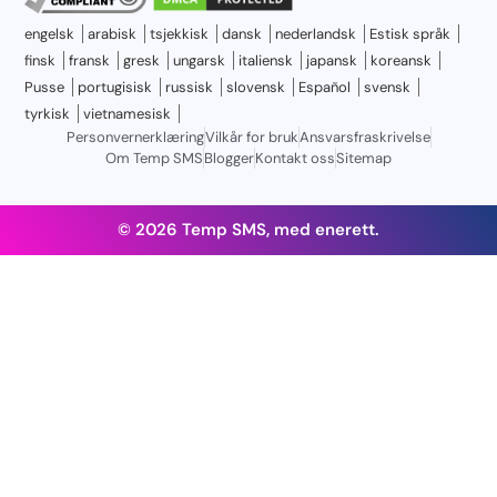
engelsk
arabisk
tsjekkisk
dansk
nederlandsk
Estisk språk
finsk
fransk
gresk
ungarsk
italiensk
japansk
koreansk
Pusse
portugisisk
russisk
slovensk
Español
svensk
tyrkisk
vietnamesisk
Personvernerklæring
Vilkår for bruk
Ansvarsfraskrivelse
Om Temp SMS
Blogger
Kontakt oss
Sitemap
© 2026 Temp SMS, med enerett.