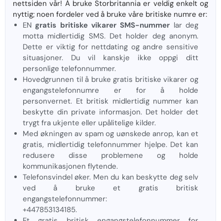
nettsiden vår! Å bruke Storbritannia er veldig enkelt og
nyttig; noen fordeler ved å bruke våre britiske numre er:
EN
gratis britiske vikarer SMS-nummer
lar deg
motta midlertidig SMS. Det holder deg anonym.
Dette er viktig for nettdating og andre sensitive
situasjoner. Du vil kanskje ikke oppgi ditt
personlige telefonnummer.
Hovedgrunnen til å bruke gratis britiske vikarer og
engangstelefonnumre er for å holde
personvernet. Et britisk midlertidig nummer kan
beskytte din private informasjon. Det holder det
trygt fra ukjente eller upålitelige kilder.
Med økningen av spam og uønskede anrop, kan et
gratis, midlertidig telefonnummer hjelpe. Det kan
redusere disse problemene og holde
kommunikasjonen flytende.
Telefonsvindel øker. Men du kan beskytte deg selv
ved å bruke et gratis britisk
engangstelefonnummer:
+447853134185.
Et gratis britisk engangstelefonnummer for