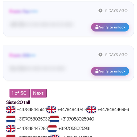
5 DAYS AGO
From: Fac•••••
<#• 15••• •• •••• •••••• •••• ••• ••••••
Verify to unlock
5 DAYS AGO
From: DIS••••
Yo•• Di••••• •••••• •••• ••• ••••••
Verify to unlock
1 of 50
Next
Siste 20 tall
+447848445621
+447848447418
+447848446986
+3197058025932
+3197058025940
+447848447283
+3197058025931