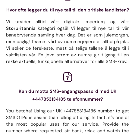
Hvor ofte legger du til nye tall til den britiske landlisten?
Vi utvider alltid vårt digitale imperium, og vårt
Storbritannia
kategori også! Vi legger til nye tall til vår
banebrytende samling hver dag. Det er som julemorgen,
men daglig! Teamet vårt av nummerjegere er alltid på jakt.
Vi søker de ferskeste, mest pålitelige tallene å legge til i
vaktlisten vår. En jevn strøm av numre gir tilgang til en
rekke aktuelle, funksjonelle alternativer for alle SMS-krav.
Kan du motta SMS-engangspassord med UK
+447853134185 telefonnummer?
You betcha! Using our UK +447853134185 number to get
SMS OTPs is easier than falling off a log. In fact, it's one of
the most popular uses for our service. Provide the
number where requested, sit back, relax, and watch the