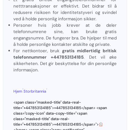
netttransaksjoner er effektivt. Det bidrar til å
redusere risikoen for identitetstyveri og svindel
ved å holde personlig informasjon sikker.
Personer hvis jobb krever at de deler
telefonnumrene sine, kan bruke gratis
engangsnumre. De fungerer bra. De hjelper til med
å holde personlige kontakter atskilte og private.
For nettkontoer, bruk
gratis midlertidig britisk
telefonnummer +447853134185
. Det vil øke
sikkerheten. Det gir beskyttelse for din personlige
informasjon.
›
›
Hjem
Storbritannia
<span class="masked-title" data-real-
title="+447853134185">+447853134185</span> <span
class="copy-icon" data-copy-title="<span
class="masked-title" data-real-
title="+447853134185">+447853134185</span>">
</span> <span class="copy-notification"