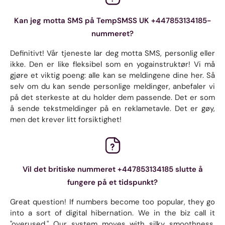
Kan jeg motta SMS på TempSMSS UK +447853134185-
nummeret?
Definitivt! Vår tjeneste lar deg motta SMS, personlig eller
ikke. Den er like fleksibel som en yogainstruktør! Vi må
gjøre et viktig poeng: alle kan se meldingene dine her. Så
selv om du kan sende personlige meldinger, anbefaler vi
på det sterkeste at du holder dem passende. Det er som
å sende tekstmeldinger på en reklametavle. Det er gøy,
men det krever litt forsiktighet!
Vil det britiske nummeret +447853134185 slutte å
fungere på et tidspunkt?
Great question! If numbers become too popular, they go
into a sort of digital hibernation. We in the biz call it
"overused." Our system moves with silky smoothness.