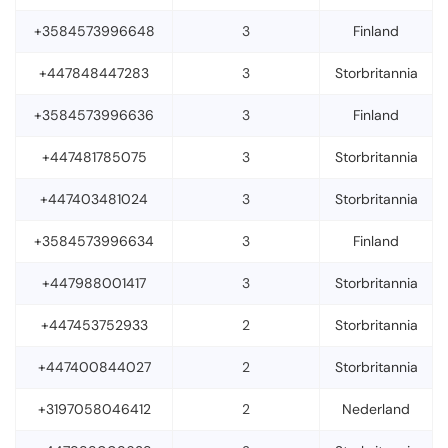
+3584573996648
3
Finland
+447848447283
3
Storbritannia
+3584573996636
3
Finland
+447481785075
3
Storbritannia
+447403481024
3
Storbritannia
+3584573996634
3
Finland
+447988001417
3
Storbritannia
+447453752933
2
Storbritannia
+447400844027
2
Storbritannia
+3197058046412
2
Nederland