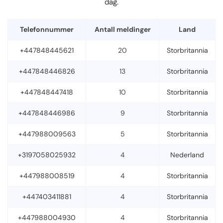
dag.
Telefonnummer
Antall meldinger
Land
+447848445621
20
Storbritannia
+447848446826
13
Storbritannia
+447848447418
10
Storbritannia
+447848446986
9
Storbritannia
+447988009563
5
Storbritannia
+3197058025932
4
Nederland
+447988008519
4
Storbritannia
+447403411881
4
Storbritannia
+447988004930
4
Storbritannia