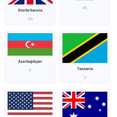
85
Storbritannia
219
Aserbajdsjan
Tanzania
3
2