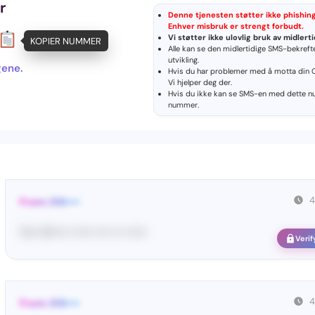
r
Denne tjenesten støtter ikke phishing, 
Enhver misbruk er strengt forbudt.
Vi støtter ikke ulovlig bruk av midlert
KOPIER NUMMER
Alle kan se den midlertidige SMS-bekrefte
utvikling.
gene.
Hvis du har problemer med å motta din 
Vi hjelper deg der.
Hvis du ikke kan se SMS-en med dette 
nummer
.
4
From: DIS••••
Yo•• Di••••• •••••• •••• ••• ••••••
Verif
4
From: DIS••••