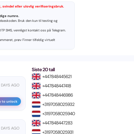
svindel eller ulovlig verifiseringsbruk.
idige numre.
lseskoden. Bruk den kun til testing og
OTP SMS, vennligst kontakt oss på
Telegram
.
nummeret, prøv
Finner tilfeldig virtuelt
Siste 20 tall
+447848445621
 DAYS AGO
+447848447418
+447848446986
y to unlock
+3197058025932
+3197058025940
+447848447283
 DAYS AGO
+3197058025931