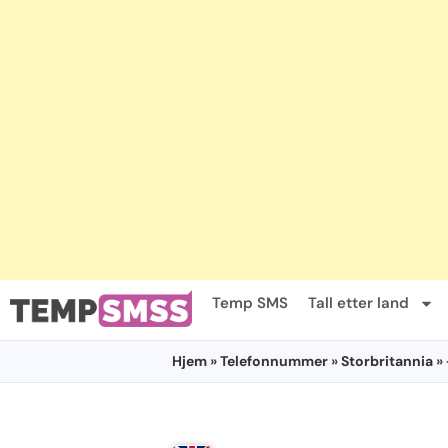
Temp SMS
Tall etter land
Hjem
»
Telefonnummer
»
Storbritannia
»