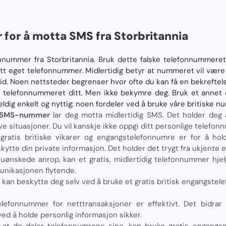
for å motta SMS fra Storbritannia
onnummer fra Storbritannia. Bruk dette falske telefonnummeret 
tt eget telefonnummer. Midlertidig betyr at nummeret vil være 
ltid. Noen nettsteder begrenser hvor ofte du kan få en bekrefte
e telefonnummeret ditt. Men ikke bekymre deg. Bruk et annet
eldig enkelt og nyttig; noen fordeler ved å bruke våre britiske n
er SMS-nummer
lar deg motta midlertidig SMS. Det holder deg 
ve situasjoner. Du vil kanskje ikke oppgi ditt personlige telefo
gratis britiske vikarer og engangstelefonnumre er for å hold
tte din private informasjon. Det holder det trygt fra ukjente elle
ønskede anrop, kan et gratis, midlertidig telefonnummer hjel
nikasjonen flytende.
 kan beskytte deg selv ved å bruke et gratis britisk engangste
elefonnummer for netttransaksjoner er effektivt. Det bidrar 
ved å holde personlig informasjon sikker.
 at de deler telefonnumrene sine, kan bruke gratis engangs