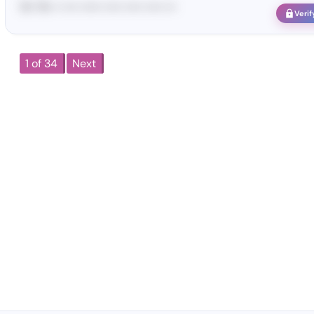
19• 78• •• •••• •••••• ••••• ••••• ••••• •••
Verif
1 of 34
Next