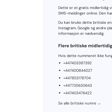
Dette er et gratis midlertidig
SMS-meldinger online. Den har
Du kan bruke dette britiske 
Instagram, Google og andre pla
informasjon er nødvendig.
Flere britiske midlertid
Hvis dette nummeret ikke funge
+447403387392
+447400844027
+447853178704
+447735630643
+447403476422
Se alle britiske numre →