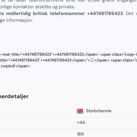
onlige kontakter atskilte og private.
tis midlertidig britisk telefonnummer +447481786423
. Det 
ige informasjon.
a-real-title="+447481786423">+447481786423</span> <span class="copy-i
l-title="+447481786423">+447481786423</span>">
</span> <span class="c
s copied!</span>
erdetaljer
Storbritannia
+44
169