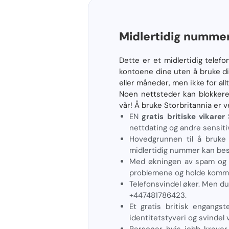
Midlertidig nummer 
Dette er et midlertidig telef
kontoene dine uten å bruke di
eller måneder, men ikke for al
Noen nettsteder kan blokker
vår! Å bruke Storbritannia er v
EN
gratis britiske vikar
nettdating og andre sensiti
Hovedgrunnen til å bruke 
midlertidig nummer kan besky
Med økningen av spam og u
problemene og holde kommu
Telefonsvindel øker. Men du
+447481786423.
Et gratis britisk engangst
identitetstyveri og svindel 
Personer hvis jobb krever