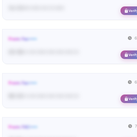
Yo•• Di••••• •••••• •••• ••• ••••••
Verif
6
From: Fac•••••
02• 58• •• •••• •••••• ••••• ••••• ••••• •••
Verif
6
From: Fac•••••
86• 20• •• •••• •••••• ••••• ••••• ••••• •••
Verif
From: FAC•••••