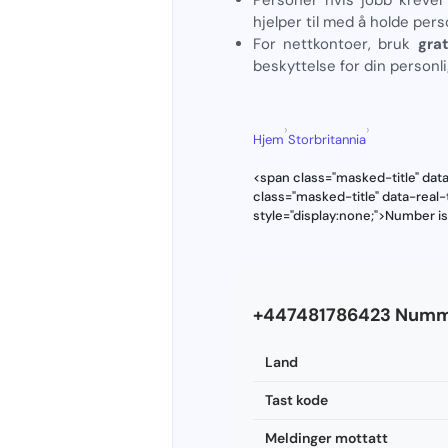
hjelper til med å holde pers
For nettkontoer, bruk
gra
beskyttelse for din personl
›
›
Hjem
Storbritannia
<span class="masked-title" dat
class="masked-title" data-rea
style="display:none;">Number i
+447481786423 Numm
Land
Tast kode
Meldinger mottatt