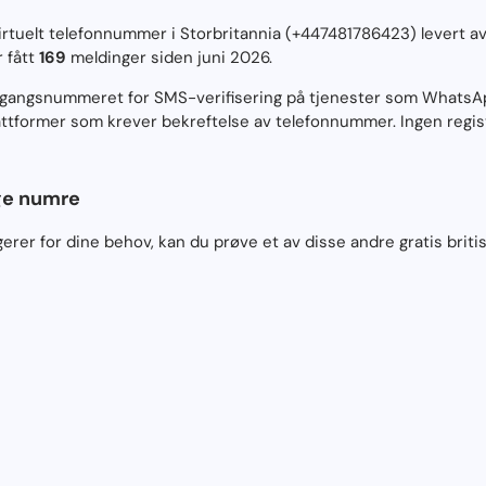
 virtuelt telefonnummer i Storbritannia (+447481786423) levert
 fått
169
meldinger siden juni 2026.
engangsnummeret for SMS-verifisering på tjenester som WhatsAp
ttformer som krever bekreftelse av telefonnummer. Ingen regist
ige numre
rer for dine behov, kan du prøve et av disse andre gratis briti