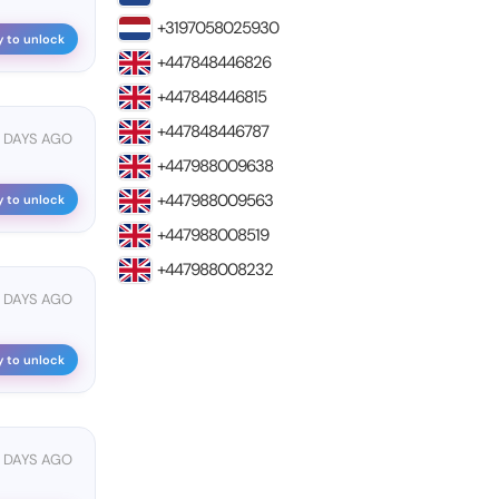
+3197058025930
y to unlock
+447848446826
+447848446815
+447848446787
 DAYS AGO
+447988009638
+447988009563
y to unlock
+447988008519
+447988008232
 DAYS AGO
y to unlock
7 DAYS AGO