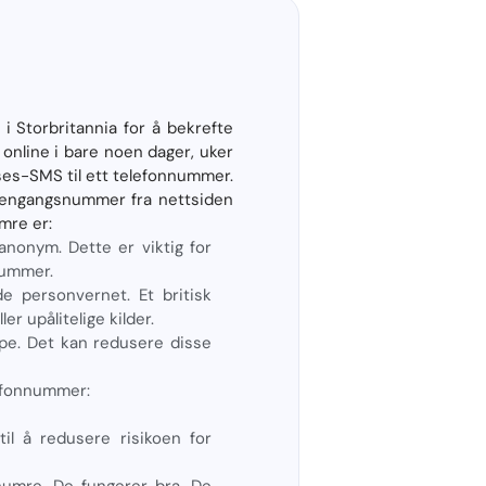
i Storbritannia for å bekrefte
online i bare noen dager, uker
lses-SMS til ett telefonnummer.
 engangsnummer fra nettsiden
umre er:
anonym. Dette er viktig for
nnummer.
e personvernet. Et britisk
r upålitelige kilder.
pe. Det kan redusere disse
lefonnummer:
til å redusere risikoen for
numre. De fungerer bra. De