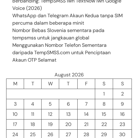
Berbanding: TempSMSS lwn TextNow lwn Google
Voice (2026)
WhatsApp dan Telegram Akaun Kedua tanpa SIM
percuma dalam beberapa minit
Nombor Bebas Slovenia sementara pada
tempsmss untuk jangkauan global
Menggunakan Nombor Telefon Sementara
daripada TempSMSS.com untuk Penciptaan
Akaun OTP Selamat
August 2026
M
T
W
T
F
S
S
1
2
3
4
5
6
7
8
9
10
11
12
13
14
15
16
17
18
19
20
21
22
23
24
25
26
27
28
29
30