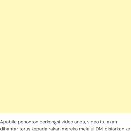
Apabila penonton berkongsi video anda, video itu akan
dihantar terus kepada rakan mereka melalui DM, disiarkan ke