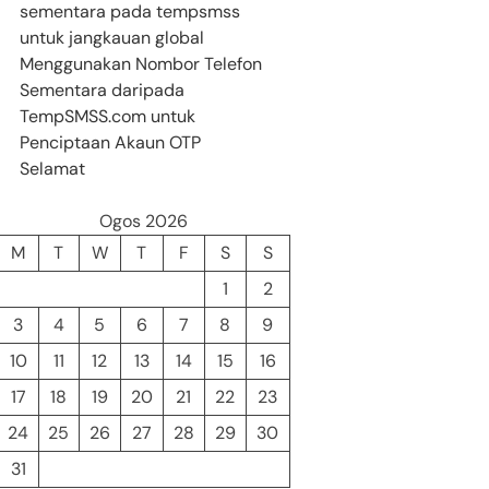
sementara pada tempsmss
untuk jangkauan global
Menggunakan Nombor Telefon
Sementara daripada
TempSMSS.com untuk
Penciptaan Akaun OTP
Selamat
Ogos 2026
M
T
W
T
F
S
S
1
2
3
4
5
6
7
8
9
10
11
12
13
14
15
16
17
18
19
20
21
22
23
24
25
26
27
28
29
30
31