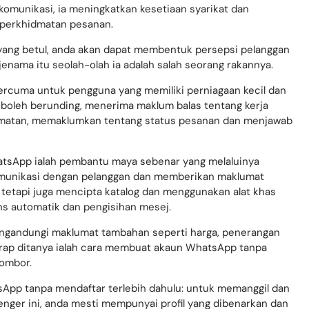
erkomunikasi dengan pelanggan mereka dalam masa nyata
komunikasi, ia meningkatkan kesetiaan syarikat dan
perkhidmatan pesanan.
 yang betul, anda akan dapat membentuk persepsi pelanggan
enama itu seolah-olah ia adalah salah seorang rakannya.
ercuma untuk pengguna yang memiliki perniagaan kecil dan
boleh berunding, menerima maklum balas tentang kerja
idmatan, memaklumkan tentang status pesanan dan menjawab
tsApp ialah pembantu maya sebenar yang melaluinya
omunikasi dengan pelanggan dan memberikan maklumat
 tetapi juga mencipta katalog dan menggunakan alat khas
s automatik dan pengisihan mesej.
ngandungi maklumat tambahan seperti harga, penerangan
kerap ditanya ialah cara membuat akaun WhatsApp tanpa
nombor.
App tanpa mendaftar terlebih dahulu: untuk memanggil dan