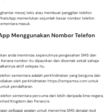
nger ini, anda mesti mempunyai profil yang dibenarkan dan
nghantar mesej teks atau membuat panggilan telefon
 WhatsApp memerlukan sejumlah besar nombor telefon
 sementara masuk.
App Menggunakan Nombor Telefon
hkan anda memintas sepenuhnya pengesahan SMS dan
erana nombor itu dipautkan dan disemak sekali sahaja
lkannya aktif selepas itu.
elefon sementara adalah perkhidmatan yang berguna dan
sediakan oleh perkhidmatan
https://tempsmss.com
untuk
untuk pendaftaran.
lefon sementara percuma dari lebih daripada lima negara,
United Kingdom dan Perancis.