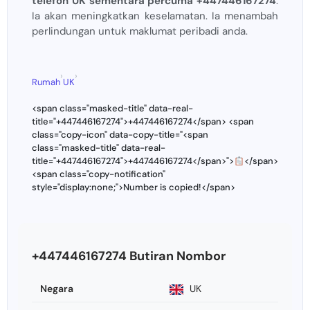
telefon UK sementara percuma +447446167274
.
Ia akan meningkatkan keselamatan. Ia menambah
perlindungan untuk maklumat peribadi anda.
›
›
Rumah
UK
<span class="masked-title" data-real-
title="+447446167274">+447446167274</span> <span
class="copy-icon" data-copy-title="<span
class="masked-title" data-real-
title="+447446167274">+447446167274</span>">
</span>
<span class="copy-notification"
style="display:none;">Number is copied!</span>
+447446167274 Butiran Nombor
Negara
UK