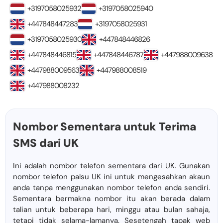
+3197058025932
+3197058025940
+447848447283
+3197058025931
+3197058025930
+447848446826
+447848446815
+447848446787
+447988009638
+447988009563
+447988008519
+447988008232
Nombor Sementara untuk Terima
SMS dari UK
Ini adalah nombor telefon sementara dari UK. Gunakan
nombor telefon palsu UK ini untuk mengesahkan akaun
anda tanpa menggunakan nombor telefon anda sendiri.
Sementara bermakna nombor itu akan berada dalam
talian untuk beberapa hari, minggu atau bulan sahaja,
tetapi tidak selama-lamanya. Sesetengah tapak web