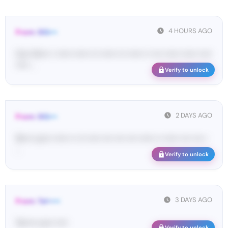
4 HOURS AGO
From: SIG•••
Co•• Si•••• • •••••• •••••• ••• •••••• ••• •••••• •• •••• •••••• •••••• •••••
••••• ...
Verify to unlock
2 DAYS AGO
From: SIG•••
SI•••• co••• •••••• •• ••• ••••• •••• •••• •••• •••••• •• •••••• •••• •••• •
...
Verify to unlock
3 DAYS AGO
From: Tel•••••
Te••••• co•• •••••
Verify to unlock