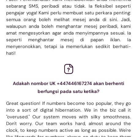
sebarang SMS, peribadi atau tidak. Ia fleksibel seperti
pengajar yoga! Kami perlu membuat satu perkara penting:
semua orang boleh melihat mesej anda di sini. Jadi,
walaupun anda boleh menghantar mesej peribadi, kami
amat mengesyorkan agar anda menyimpannya sesuai. Ia
seperti menghantar mesej di papan iklan. Ia
menyeronokkan, tetapi ia memerlukan sedikit berhati-
hati!
Adakah nombor UK +447446167274 akan berhenti
berfungsi pada satu ketika?
Great question! If numbers become too popular, they go
into a sort of digital hibernation. We in the biz call it
"overused." Our system moves with silky smoothness.
Don't worry. Our team works hard, almost around the
clock, to keep numbers active as long as possible. We're
like lifeguards for numbers, always on duty to keep them