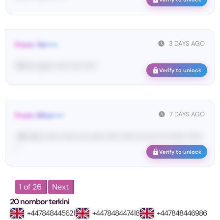
3 DAYS AGO
From: Tel•••••
Te••••• co••• ••••• ••••• •••••
Verify to unlock
7 DAYS AGO
From: Wha•••••
<#• Yo•• •••••• •••••• •••• •••••• ••••• ••••• •••• •••• •••• •••••• ••••••
•
Verify to unlock
1 of 26
Next
20 nombor terkini
+447848445621
+447848447418
+447848446986