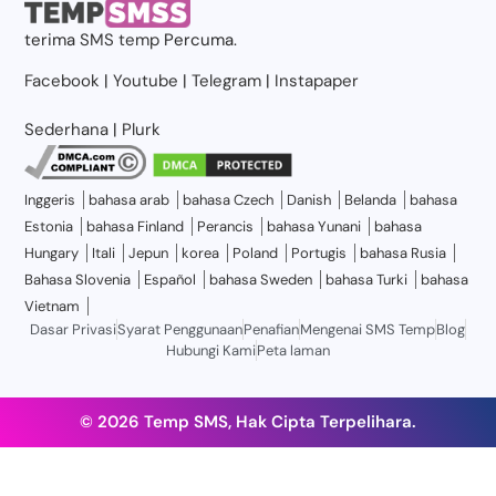
terima
SMS temp
Percuma.
Facebook
|
Youtube
|
Telegram
|
Instapaper
Sederhana
|
Plurk
Inggeris
bahasa arab
bahasa Czech
Danish
Belanda
bahasa
Estonia
bahasa Finland
Perancis
bahasa Yunani
bahasa
Hungary
Itali
Jepun
korea
Poland
Portugis
bahasa Rusia
Bahasa Slovenia
Español
bahasa Sweden
bahasa Turki
bahasa
Vietnam
Dasar Privasi
Syarat Penggunaan
Penafian
Mengenai SMS Temp
Blog
Hubungi Kami
Peta laman
© 2026 Temp SMS, Hak Cipta Terpelihara.