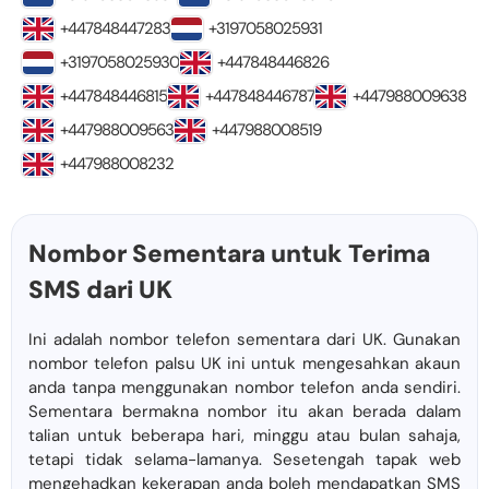
+447848447283
+3197058025931
+3197058025930
+447848446826
+447848446815
+447848446787
+447988009638
+447988009563
+447988008519
+447988008232
Nombor Sementara untuk Terima
SMS dari UK
Ini adalah nombor telefon sementara dari UK. Gunakan
nombor telefon palsu UK ini untuk mengesahkan akaun
anda tanpa menggunakan nombor telefon anda sendiri.
Sementara bermakna nombor itu akan berada dalam
talian untuk beberapa hari, minggu atau bulan sahaja,
tetapi tidak selama-lamanya. Sesetengah tapak web
mengehadkan kekerapan anda boleh mendapatkan SMS