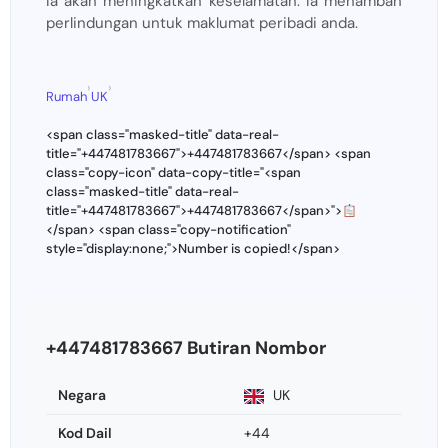
Ia akan meningkatkan keselamatan. Ia menambah
perlindungan untuk maklumat peribadi anda.
›
›
Rumah
UK
<span class="masked-title" data-real-
title="+447481783667">+447481783667</span> <span
class="copy-icon" data-copy-title="<span
class="masked-title" data-real-
title="+447481783667">+447481783667</span>">
</span> <span class="copy-notification"
style="display:none;">Number is copied!</span>
+447481783667 Butiran Nombor
Negara
UK
Kod Dail
+44