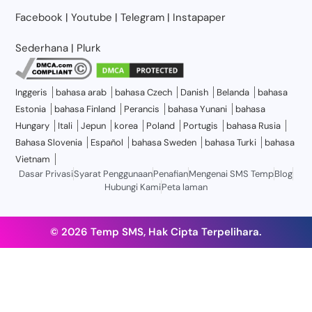
Facebook
|
Youtube
|
Telegram
|
Instapaper
Sederhana
|
Plurk
Inggeris
bahasa arab
bahasa Czech
Danish
Belanda
bahasa
Estonia
bahasa Finland
Perancis
bahasa Yunani
bahasa
Hungary
Itali
Jepun
korea
Poland
Portugis
bahasa Rusia
Bahasa Slovenia
Español
bahasa Sweden
bahasa Turki
bahasa
Vietnam
Dasar Privasi
Syarat Penggunaan
Penafian
Mengenai SMS Temp
Blog
Hubungi Kami
Peta laman
© 2026 Temp SMS, Hak Cipta Terpelihara.