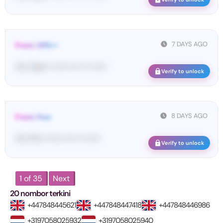
7 DAYS AGO
From: OPE•••
Yo•• Op•••• •••••• •••• ••• ••••••
Verify to unlock
8 DAYS AGO
From: Pos•
Yo•• Po•• •••••• •••• ••• ••••••
Verify to unlock
1 of 35
Next
20 nombor terkini
+447848445621
+447848447418
+447848446986
+3197058025932
+3197058025940