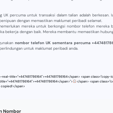
g UK percuma untuk transaksi dalam talian adalah berkesan
an penipuan dengan memastikan maklumat peribadi selamat.
memerlukan mereka untuk berkongsi nombor telefon mereka
ka bekerja dengan baik. Mereka membantu memastikan hubung
 gunakan
nombor telefon UK sementara percuma +44748178
perlindungan untuk maklumat peribadi anda.
a-real-title="+447481786164">+447481786164</span> <span class="copy-ic
-title="+447481786164">+447481786164</span>">
</span> <span class="co
s copied!</span>
an Nombor