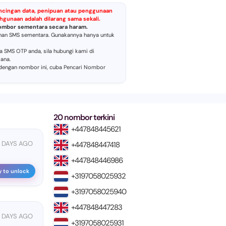
ncingan data, penipuan atau penggunaan
gunaan adalah dilarang sama sekali.
ombor sementara secara haram.
han SMS sementara. Gunakannya hanya untuk
SMS OTP anda, sila hubungi kami di
ana.
 dengan nombor ini, cuba
Pencari Nombor
20 nombor terkini
+447848445621
 DAYS AGO
+447848447418
+447848446986
y to unlock
+3197058025932
+3197058025940
+447848447283
 DAYS AGO
+3197058025931