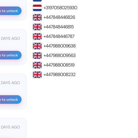
+3197058025930
y to unlock
+447848446826
+447848446815
+447848446787
 DAYS AGO
+447988009638
+447988009563
y to unlock
+447988008519
+447988008232
 DAYS AGO
y to unlock
 DAYS AGO