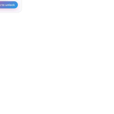
•• ••• ...
y to unlock