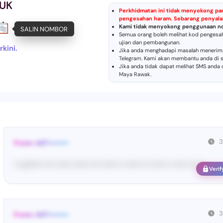
 UK
Perkhidmatan ini tidak menyokong pa
pengesahan haram. Sebarang penyalah
Kami tidak menyokong penggunaan n
SALIN NOMBOR
Semua orang boleh melihat kod pengesa
ujian dan pembangunan.
kini.
Jika anda menghadapi masalah menerima 
Telegram
. Kami akan membantu anda di s
Jika anda tidak dapat melihat SMS anda
Maya Rawak
.
3
From: 447••••••••
•• un••••• •••• •••••• •••••• •••• •••••• •• •••••• ••• ••••• •• ••••• ••• •• ...
Verif
3
From: 447••••••••