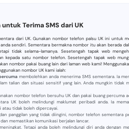
untuk Terima SMS dari UK
mentara dari UK. Gunakan nombor telefon palsu UK ini untuk
nda sendiri. Sementara bermakna nombor itu akan berada dala
tetapi tidak selama-lamanya. Sesetengah tapak web menge
 kepada satu nombor telefon. Sesetengah tapak web mung
unakan nombor pakai buang lain dari laman web kami! Menggunak
ggunakan nombor UK kami ialah:
percuma
membolehkan anda menerima SMS sementara. Ia men
alam talian dan situasi sensitif yang lain. Anda mungkin ti
akan nombor telefon bersuhu UK dan pakai buang percuma ad
ara UK boleh melindungi maklumat peribadi anda. Ia memas
 atau tidak boleh dipercayai.
an panggilan yang tidak diingini, nombor telefon sementara 
 dan memastikan komunikasi berjalan lancar.
meningkat. Tetapi anda boleh melindungi diri anda dengan 