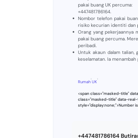
pakai buang UK percuma:
+447481786164.
Nombor telefon pakai buan
risiko kecurian identiti d
Orang yang pekerjaannya 
pakai buang percuma. Mere
peribadi.
Untuk akaun dalam talian,
keselamatan. Ia menambah 
›
›
Rumah
UK
<span class="masked-title" dat
class="masked-title" data-real
style="display:none;">Number i
+447481786164 Butir