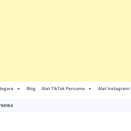
Negara
Blog
Alat TikTok Percuma
Alat Instagram
786164