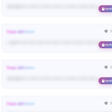
Yo•• bo••••• •• •••••• ••• ••••• •• ••••• •• •• •••••• •• •••••• •••••• • ...
Verif
3
From: 447••••••••
•• un••••• •••• •••••• •••••• •••• •••••• •• •••••• ••• ••••• •• ••••• ••• •• ...
Verif
3
From: 447••••••••
Yo•• bo••••• •• •••••• ••• ••••• •• ••••• •• •• •••••• •• •••••• •••••• • ...
Verif
3
From: 447••••••••