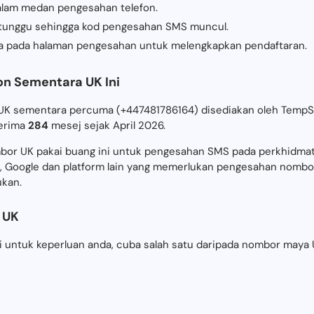
alam medan pengesahan telefon.
n tunggu sehingga kod pengesahan SMS muncul.
a pada halaman pengesahan untuk melengkapkan pendaftaran.
n Sementara UK Ini
ya UK sementara percuma (+447481786164) disediakan oleh Tem
nerima
284
mesej sejak April 2026.
or UK pakai buang ini untuk pengesahan SMS pada perkhidmat
, Google dan platform lain yang memerlukan pengesahan nombor
ukan.
 UK
si untuk keperluan anda, cuba salah satu daripada nombor maya U