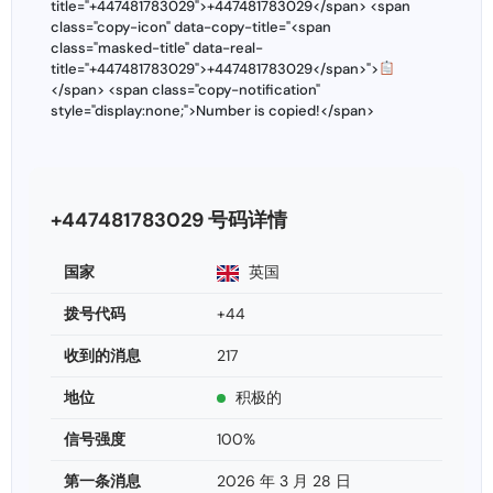
title="+447481783029">+447481783029</span> <span
class="copy-icon" data-copy-title="<span
class="masked-title" data-real-
title="+447481783029">+447481783029</span>">
</span> <span class="copy-notification"
style="display:none;">Number is copied!</span>
+447481783029 号码详情
国家
英国
拨号代码
+44
收到的消息
217
地位
积极的
信号强度
100%
第一条消息
2026 年 3 月 28 日