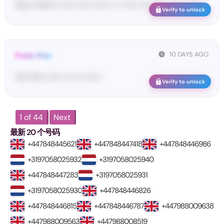
Pa••••• Se••••• ••••• •••••• •••••• •• •• ••••• ••••• •••••• •••••• ••••••
Verify to unlock
10 DAYS AGO
From: Pos•
Yo•• Po•• •••••• •••• ••• ••••••
Verify to unlock
1 of 44
Next
最新 20 个号码
+447848445621
+447848447418
+447848446986
+3197058025932
+3197058025940
+447848447283
+3197058025931
+3197058025930
+447848446826
+447848446815
+447848446787
+447988009638
+447988009563
+447988008519