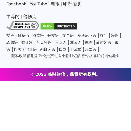
Facebook
|
YouTube
|
电报
|
印斯塔纸
中等的
|
普勒克
英语
阿拉伯
捷克语
丹麦语
荷兰语
爱沙尼亚语
芬兰
法语
希腊语
匈牙利
意大利语
日本人
韩国人
抛光
葡萄牙语
俄
语
斯洛文尼亚语
西班牙语
瑞典
土耳其
越南语
隐私政策
使用条款
免责声明
关于临时短信
博客
联系我们
网站地图
© 2026 临时短信，保留所有权利。