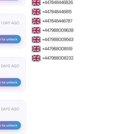
+447848446826
+447848446815
+447848446787
1 DAY AGO
+447988009638
+447988009563
y to unlock
+447988008519
+447988008232
2 DAYS AGO
y to unlock
 DAYS AGO
y to unlock