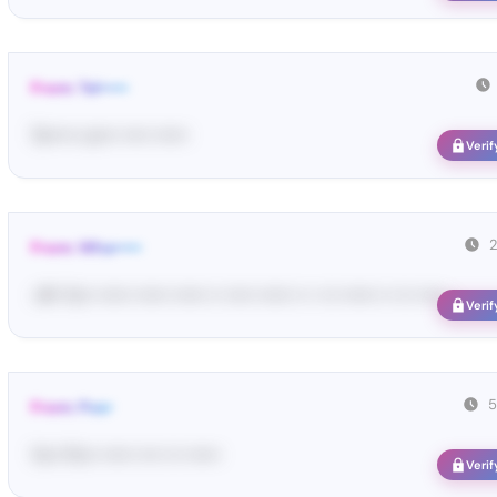
From: Tel•••••
Te••••• co••• ••••• ••••••
Verif
From: Wha•••••
<#• Yo•• •••••• •••••• •••••• •• ••••• •••••• •• • ••• •••••• •• ••• ••••• ...
Verif
5
From: Pos•
Yo•• Po•• •••••• •••• ••• ••••••
Verif