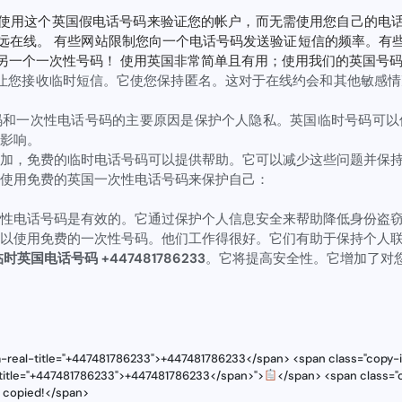
使用这个英国假电话号码来验证您的帐户，而无需使用您自己的电
远在线。 有些网站限制您向一个电话号码发送验证短信的频率。有
另一个一次性号码！ 使用英国非常简单且有用；使用我们的英国号
让您接收临时短信。它使您保持匿名。这对于在线约会和其他敏感情
码和一次性电话号码的主要原因是保护个人隐私。英国临时号码可以
影响。
加，免费的临时电话号码可以提供帮助。它可以减少这些问题并保
使用免费的英国一次性电话号码来保护自己：
性电话号码是有效的。它通过保护个人信息安全来帮助降低身份盗
以使用免费的一次性号码。他们工作得很好。它们有助于保持个人
时英国电话号码 +447481786233
。它将提高安全性。它增加了对
a-real-title="+447481786233">+447481786233</span> <span class="copy-i
l-title="+447481786233">+447481786233</span>">
</span> <span class="c
s copied!</span>