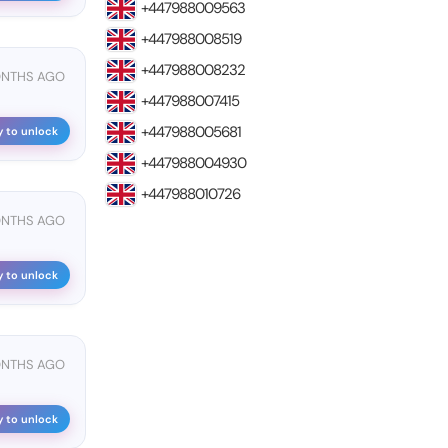
+447988009563
+447988008519
+447988008232
ONTHS AGO
+447988007415
+447988005681
y to unlock
+447988004930
+447988010726
ONTHS AGO
y to unlock
ONTHS AGO
y to unlock