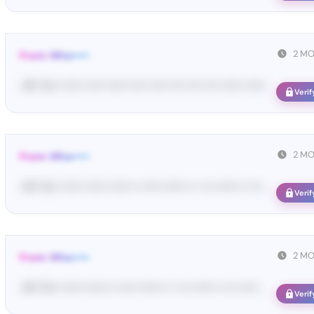
2 M
From: Wha•••••
<#• Yo•• •••••• ••••• •••••• ••••• ••••• •••• •••• •••• •••••• ••••••
Verif
2 M
From: Wha•••••
<#• Yo•• •••••• •••••• •••••• •• ••••• •••••• •• • ••• •••••• •• ••• ...
Verif
2 M
From: Wha•••••
<#• Yo•• •••••• •••••• •• ••••• •••••• •• • ••• •••••• •• ••• ••••• ...
Verif