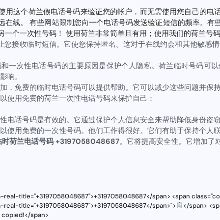
使用这个荷兰假电话号码来验证您的帐户，而无需使用您自己的电
远在线。 有些网站限制您向一个电话号码发送验证短信的频率。有
另一个一次性号码！ 使用荷兰非常简单且有用；使用我们的荷兰号
让您接收临时短信。它使您保持匿名。这对于在线约会和其他敏感情
码和一次性电话号码的主要原因是保护个人隐私。荷兰临时号码可以
影响。
加，免费的临时电话号码可以提供帮助。它可以减少这些问题并保
以使用免费的荷兰一次性电话号码来保护自己：
性电话号码是有效的。它通过保护个人信息安全来帮助降低身份盗
以使用免费的一次性号码。他们工作得很好。它们有助于保持个人
时荷兰电话号码 +3197058048687
。它将提高安全性。它增加了
ta-real-title="+3197058048687">+3197058048687</span> <span class="cop
ta-real-title="+3197058048687">+3197058048687</span>">
</span> <sp
s copied!</span>