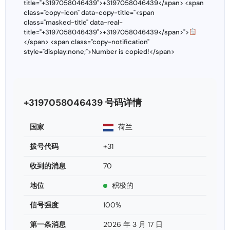
title="+3197058046439">+3197058046439</span> <span
class="copy-icon" data-copy-title="<span
class="masked-title" data-real-
title="+3197058046439">+3197058046439</span>">
</span> <span class="copy-notification"
style="display:none;">Number is copied!</span>
+3197058046439 号码详情
国家
荷兰
拨号代码
+31
收到的消息
70
地位
积极的
信号强度
100%
第一条消息
2026 年 3 月 17 日