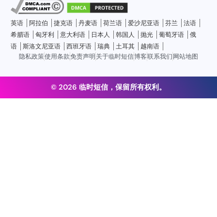
英语
阿拉伯
捷克语
丹麦语
荷兰语
爱沙尼亚语
芬兰
法语
希腊语
匈牙利
意大利语
日本人
韩国人
抛光
葡萄牙语
俄
语
斯洛文尼亚语
西班牙语
瑞典
土耳其
越南语
隐私政策
使用条款
免责声明
关于临时短信
博客
联系我们
网站地图
© 2026 临时短信，保留所有权利。