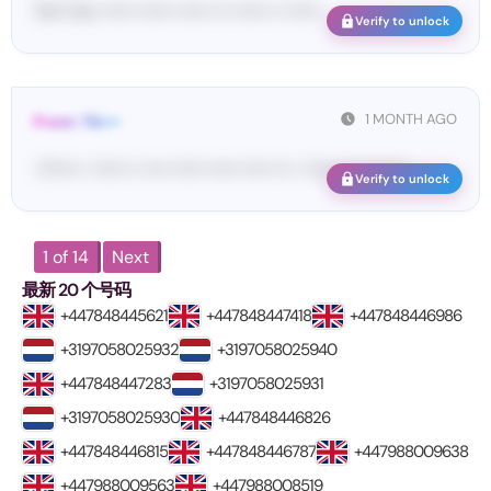
Tw••• ko• •••••• •••••• •••••• ••• •••••• •• ••••••
Verify to unlock
1 MONTH AGO
From: Tik•••
<T••••• • •••••• •• •••• •••••• ••••• ••••• ••• • •••••• •• •••• •••• ...
Verify to unlock
1 of 14
Next
最新 20 个号码
+447848445621
+447848447418
+447848446986
+3197058025932
+3197058025940
+447848447283
+3197058025931
+3197058025930
+447848446826
+447848446815
+447848446787
+447988009638
+447988009563
+447988008519